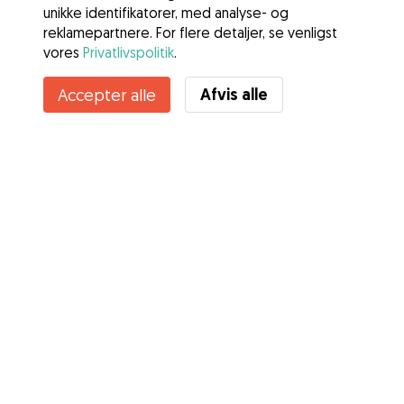
unikke identifikatorer, med analyse- og
reklamepartnere. For flere detaljer, se venligst
vores
Privatlivspolitik
.
Kontakt Julie
Afvis alle
Accepter alle
Kender du Gudogs fordele? Se mere
Tjenester
Sådan fungerer det
Om Gudog
Anmeldelser
Dyrlægedækning
Gode råd Ejere
Tips til hundepasser