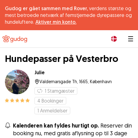
Gudog er gået sammen med Rover,
verdens største og
mest betroede netværk af femstjernede dyrepassere og
hundeluftere.
Aktiver min konto.
|
Hundepasser på Vesterbro
Julie
Valdemarsgade Th, 1665, København
1
Stamgæster
4
Bookinger
1
Anmeldelser
Kalenderen kan fyldes hurtigt op.
Reserver din
booking nu, med gratis aflysning op til 3 dage