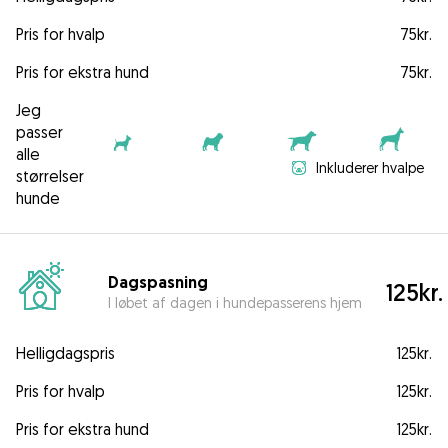
Pris for hvalp
75kr.
Pris for ekstra hund
75kr.
Jeg
passer
alle
Inkluderer hvalpe
størrelser
hunde
Dagspasning
125kr.
I løbet af dagen i hundepasserens hjem
Helligdagspris
125kr.
Pris for hvalp
125kr.
Pris for ekstra hund
125kr.