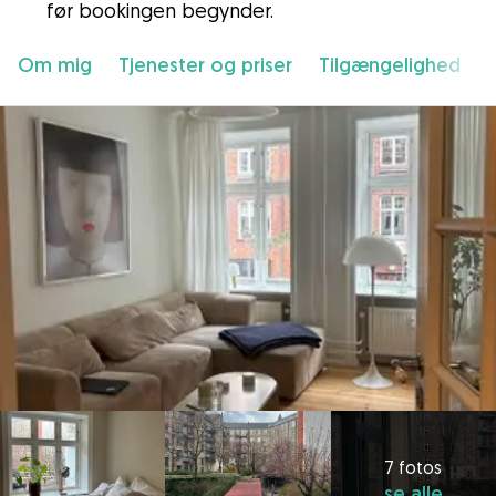
før bookingen begynder.
Om mig
Tjenester og priser
Tilgængelighed
7 fotos
se alle