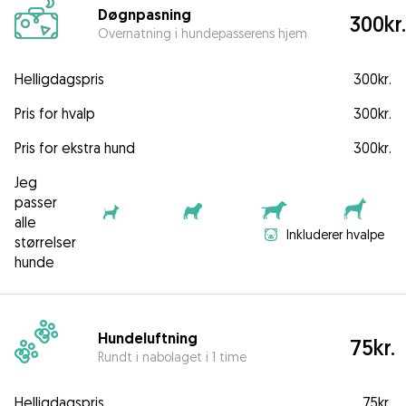
Døgnpasning
300kr.
Overnatning i hundepasserens hjem
Helligdagspris
300kr.
Pris for hvalp
300kr.
Pris for ekstra hund
300kr.
Jeg
passer
alle
Inkluderer hvalpe
størrelser
hunde
Hundeluftning
75kr.
Rundt i nabolaget i 1 time
Helligdagspris
75kr.