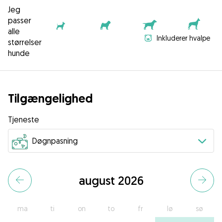
Jeg
passer
alle
Inkluderer hvalpe
størrelser
hunde
Tilgængelighed
Tjeneste
august 2026
ma
ti
on
to
fr
lø
sø