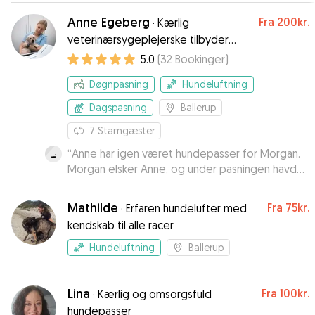
Anne Egeberg
Fra
200kr.
·
Kærlig
veterinærsygeplejerske tilbyder
hundepasning
5.0
(
32
Bookinger
)
Døgnpasning
Hundeluftning
Dagspasning
Ballerup
7
Stamgæster
“
Anne har igen været hundepasser for Morgan.
Morgan elsker Anne, og under pasningen havde
Morgan fødselsdag, og selvfølgelig huskede
Anne dette, med gave og lille sang. Den
Mathilde
Fra
75kr.
·
Erfaren hundelufter med
perfekte hundepasning.
”
kendskab til alle racer
Hundeluftning
Ballerup
Lina
Fra
100kr.
·
Kærlig og omsorgsfuld
hundepasser