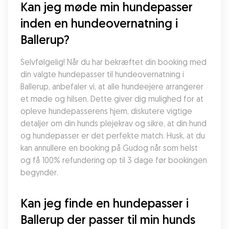
Kan jeg møde min hundepasser 
inden en hundeovernatning i 
Ballerup?
Selvfølgelig! Når du har bekræftet din booking med 
din valgte hundepasser til hundeovernatning i 
Ballerup, anbefaler vi, at alle hundeejere arrangerer 
et møde og hilsen. Dette giver dig mulighed for at 
opleve hundepasserens hjem, diskutere vigtige 
detaljer om din hunds plejekrav og sikre, at din hund 
og hundepasser er det perfekte match. Husk, at du 
kan annullere en booking på Gudog når som helst 
og få 100% refundering op til 3 dage før bookingen 
begynder.
Kan jeg finde en hundepasser i 
Ballerup der passer til min hunds 