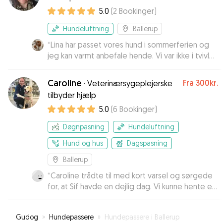
5.0
(
2
Bookinger
)
Hundeluftning
Ballerup
“
Lina har passet vores hund i sommerferien og
jeg kan varmt anbefale hende. Vi var ikke i tvivl
om at Charlie var i gode hænder hos hende
hvilket gav os en enorm tryghed. Hun skrev
Caroline
Fra
300kr.
·
Veterinærsygeplejerske
dagligt med billeder/videoer af vores hund og
tilbyder hjælp
var opmærksom på hans behov. Vi vil helt klart
5.0
(
6
Bookinger
)
gerne have Charlie passet hos Lina en anden
gang.
”
Døgnpasning
Hundeluftning
Hund og hus
Dagspasning
Ballerup
“
Caroline trådte til med kort varsel og sørgede
for, at Sif havde en dejlig dag. Vi kunne hente en
glad og træt hund - og havde undervejs fået at
par billeder og beskeder så vi vidste hvad der
Gudog
»
Hundepassere
»
Hundepassere i Ballerup
skete. Vi kan kun anbefale Caroline til alle!
”