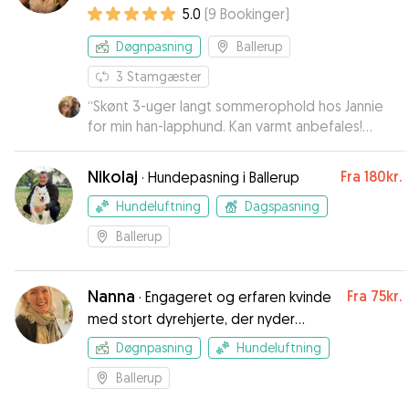
jeres kæreste eje når i har brug for
5.0
(
9
Bookinger
)
det🐾💕
Døgnpasning
Ballerup
3
Stamgæster
“
Skønt 3-uger langt sommerophold hos Jannie
for min han-lapphund. Kan varmt anbefales!
Dejligt velstimuleret hund jeg fik retur. Virkelig
skønt at se, hvor glad min vovse var for hele
Nikolaj
Fra
180kr.
·
Hundepasning i Ballerup
Jannies hundekyndige familie. Ekstra bonus med
en god legekammerat i Jannies Manse. Vi
Hundeluftning
Dagspasning
kommer helt sikkert igen!
”
Ballerup
Nanna
Fra
75kr.
·
Engageret og erfaren kvinde
med stort dyrehjerte, der nyder
gåture i natur
Døgnpasning
Hundeluftning
Ballerup