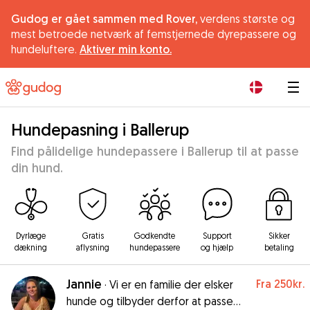
Gudog er gået sammen med Rover,
verdens største og
mest betroede netværk af femstjernede dyrepassere og
hundeluftere.
Aktiver min konto.
|
Hundepasning i Ballerup
Find pålidelige hundepassere i Ballerup til at passe
din hund.
Dyrlæge
Gratis
Godkendte
Support
Sikker
dækning
aflysning
hundepassere
og hjælp
betaling
Jannie
Fra
250kr.
·
Vi er en familie der elsker
hunde og tilbyder derfor at passe