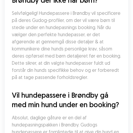
Brøndby der ikke har børn?
Selvfølgelig! Hundepassere i Brøndby vil specificere 
på deres Gudog-profiler, om der vil være børn til 
stede under en hundepasnings booking. Når du 
vælger den perfekte hundepasser, er det 
afgørende at gennemgå disse detaljer & at 
kommunikere dine hunds personlige krav, såsom 
deres opførsel med børn detaljeret før en booking. 
Dette sikrer, at din valgte hundepasser fuldt ud 
forstår din hunds specifikke behov og er forberedt 
på at tage passende forholdsregler.
Vil hundepassere i Brøndby gå 
med min hund under en booking?
Absolut, daglige gåture er en del af 
hundepasningspakken i Brøndby. Gudogs 
hundepassere er forpligtede til at give din hund en 