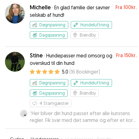
Michelle
Fra
100kr.
·
En glad familie der savner
selskab af hund!
Døgnpasning
Hundeluftning
Dagspasning
Brøndby
Stine
Fra
150kr.
·
Hundepasser med omsorg og
overskud til din hund
5.0
(
16
Bookinger
)
Døgnpasning
Hundeluftning
Dagspasning
Brøndby
4
Stamgæster
“
Her bliver din hund passet efter alle kunstens
regler. Fik svar med det samme og efter et kort
besøg hos dem var både Stine og jeg sikker på,
at de kunne passe min Lucar. Rigtigt lækkert sted