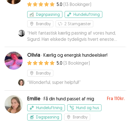
erfaring og stor passion
5.0
(
13
Bookinger
)
Døgnpasning
Hundeluftning
Brøndby
2
Stamgæster
“
Helt fantastisk kærlig pasning af vores hund,
Sigurd. Han elskede tydeligvis hvert eneste
minut hos Victoria og hendes familie. Vi kommer
stensikkert tilbage.
”
Olivia
·
Kærlig og energisk hundeelsker!
5.0
(
3
Bookinger
)
Brøndby
“
Wonderful, super helpful!
”
Emilie
Fra
110kr.
·
Få din hund passet af mig
Hundeluftning
Hund og hus
Dagspasning
Brøndby