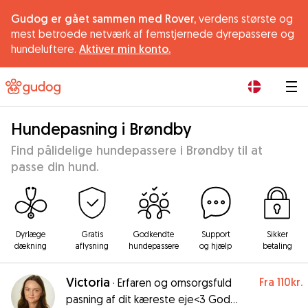
Gudog er gået sammen med Rover,
verdens største og
mest betroede netværk af femstjernede dyrepassere og
hundeluftere.
Aktiver min konto.
|
Hundepasning i Brøndby
Find pålidelige hundepassere i Brøndby til at
passe din hund.
Dyrlæge
Gratis
Godkendte
Support
Sikker
dækning
aflysning
hundepassere
og hjælp
betaling
Victoria
Fra
110kr.
·
Erfaren og omsorgsfuld
pasning af dit kæreste eje<3 God