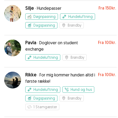
Silje
Fra
150kr.
·
Hundepasser
Døgnpasning
Hundeluftning
Dagspasning
Brøndby
Pavla
Fra
100kr.
·
Doglover on student
exchange
Hundeluftning
Brøndby
Rikke
Fra
100kr.
·
For mig kommer hunden altid i
første række!
Hundeluftning
Hund og hus
Dagspasning
Brøndby
1
Stamgæster