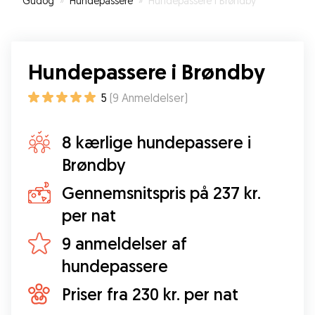
Gudog
»
Hundepassere
»
Hundepassere i Brøndby
for en hund. Lucar var meget træt og tilfreds da
han kom hjem. Næste gang skal det også være
Stine og familien som skal passe Lucar.
”
Hundepassere i Brøndby
5
(
9
Anmeldelser
)
8 kærlige hundepassere i
Brøndby
Gennemsnitspris på 237 kr.
per nat
9 anmeldelser af
hundepassere
Priser fra 230 kr. per nat