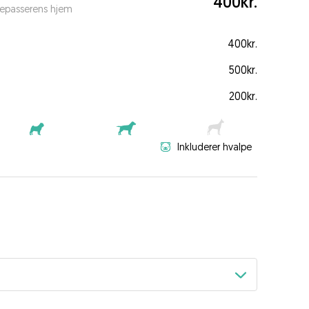
400kr.
depasserens hjem
400kr.
500kr.
200kr.
Inkluderer hvalpe