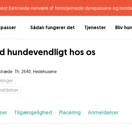
mest betroede netværk af femstjernede dyrepassere og hunde
epasser
Sådan fungerer det
Tjenester
Bliv hu
id hundevendligt hos os
stræde .Th, 2640, Hedehusene
kinger
eldelser
ser
Tilgængelighed
Placering
Anmeldelser