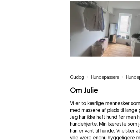
Gudog
»
Hundepassere
»
Hundep
Om Julie
Vi er to kærlige mennesker som
med massere af plads til lange g
Jeg har ikke haft hund før me
hundehjerte. Min kæreste som je
han er vant til hunde. Vi elsker
ville være endnu hyggeligere me