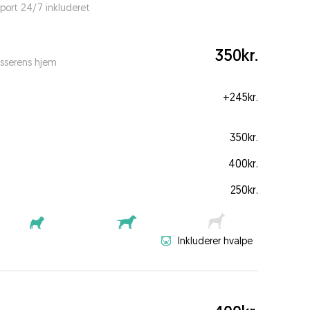
port 24/7 inkluderet
350kr.
sserens hjem
+
245kr.
350kr.
400kr.
250kr.
Inkluderer hvalpe