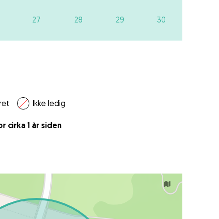
27
28
29
30
ret
Ikke ledig
 cirka 1 år siden