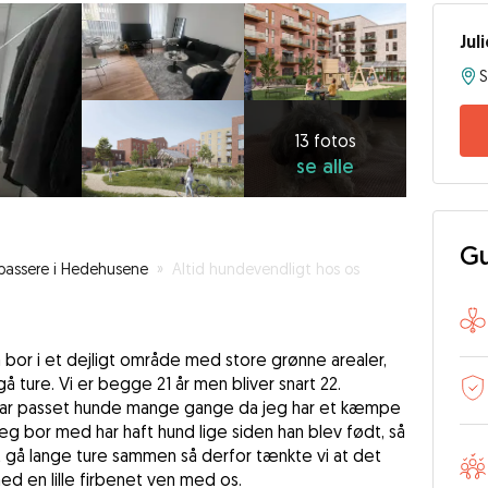
Jul
13
fotos
se
13 fotos
se alle
alle
Gu
assere i Hedehusene
»
Altid hundevendligt hos os
 bor i et dejligt område med store grønne arealer,
å ture. Vi er begge 21 år men bliver snart 22.
n har passet hunde mange gange da jeg har et kæmpe
g bor med har haft hund lige siden han blev født, så
 at gå lange ture sammen så derfor tænkte vi at det
d en lille firbenet ven med os.