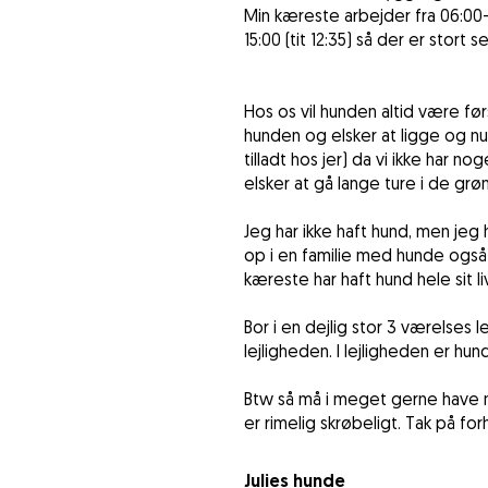
Min kæreste arbejder fra 06:00-1
15:00 (tit 12:35) så der er stort 
Hos os vil hunden altid være før
hunden og elsker at ligge og nu
tilladt hos jer) da vi ikke har n
elsker at gå lange ture i de gr
Jeg har ikke haft hund, men jeg
op i en familie med hunde også h
kæreste har haft hund hele sit l
Bor i en dejlig stor 3 værelses
lejligheden. I lejligheden er hu
Btw så må i meget gerne have ny
er rimelig skrøbeligt. Tak på fo
Julies hunde