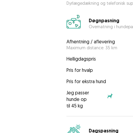
Dyrlægedækning og telefonisk sup
Døgnpasning
Overnatning i hundepa
Afhentning / aflevering
Maximum distance: 35 km
Helligdagspris
Pris for hvalp
Pris for ekstra hund
Jeg passer
hunde op
til 45 kg
Dagspasning