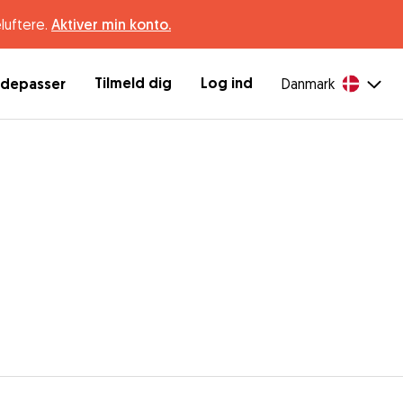
luftere.
Aktiver min konto.
Tilmeld dig
Log ind
ndepasser
Danmark