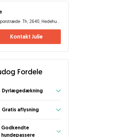
ie
Sporstræde .Th, 2640, Hedehusene
Kontakt Julie
dog Fordele
Dyrlægedækning
Gratis aflysning
Godkendte
hundepassere