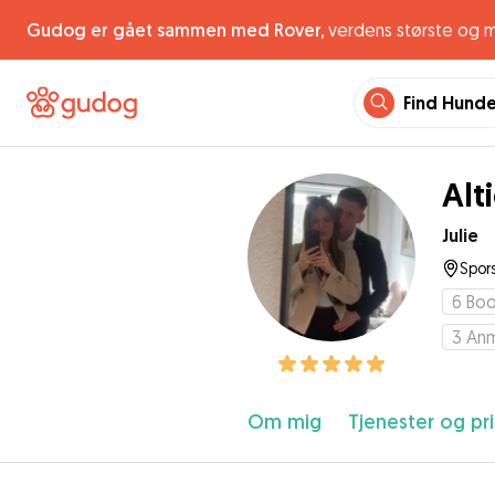
Gudog er gået sammen med Rover,
verdens største og 
Find Hund
Alt
Julie
Spor
6
Boo
3
Anm
Om mig
Tjenester og pri