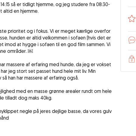
4:15 så er tidligt hjemme, og jeg studere fra 08:30-
set altid en hjemme.
ste prioritet og i fokus. Vi er meget kærlige overfor
sse, hunden er altid velkommen i sofaen (hvis det er
oget imod at hygge i sofaen til en god film sammen. Vi
ønne områder. ￼
 har massere af erfaring med hunde, da jeg er vokset
ar jeg stort set passet hund hele mit liv. Min
iv så han har massere af erfaring også.
 lejlighed med en masse grønne arealer rundt om hele
nde tilladt dog maks 40kg.
klippet negle på jeres dejlige basse, da vores gulv
rhånd