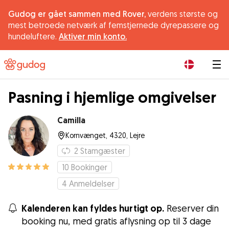
Gudog er gået sammen med Rover,
verdens største og
mest betroede netværk af femstjernede dyrepassere og
hundeluftere.
Aktiver min konto.
|
Pasning i hjemlige omgivelser
Camilla
Kornvænget, 4320, Lejre
2
Stamgæster
10
Bookinger
4
Anmeldelser
Kalenderen kan fyldes hurtigt op.
Reserver din
booking nu, med gratis aflysning op til 3 dage