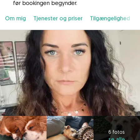
før bookingen begynder.
Om mig
Tjenester og priser
Tilgængelighed
6 fotos
se alle