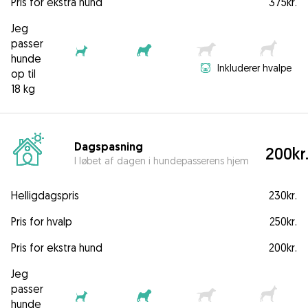
Pris for ekstra hund
375kr.
Jeg
passer
hunde
Inkluderer hvalpe
op til
18 kg
Dagspasning
200kr
I løbet af dagen i hundepasserens hjem
Helligdagspris
230kr.
Pris for hvalp
250kr.
Pris for ekstra hund
200kr.
Jeg
passer
hunde