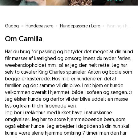
Gudog
»
Hundepassere
»
Hundepassere i Lejre
»
Pasning i hjemlige omgivelser
Om Camilla
Har du brug for pasning og betyder det meget at din hund
får masser af kærlighed og omsorg imens du nyder ferien,
weekendopholdet mm., så er jeg den helt rette. Jeg har
selv to cavalier King Charles spanieler, Anton og Eddie som
begge er kasterede. Hos mig er hundene en del af
familien og det samme vil din blive. I mit hjem er hunde
velkommen overalt i hjemmet, både i sofaen og sengen.☺️
Jeg elsker hunde og derfor vil der blive uddelt en masse
kys og kram til din firbenede ven.
Jeg bor i rækkehus med lukket have i naturskønne
omgivelser. Jeg har to store hjemmeboende børn, som
også elsker hunde. Jeg arbejder i dagtiden så din hun skal
kunne være alene hjemme omkring 7 timer, men den har