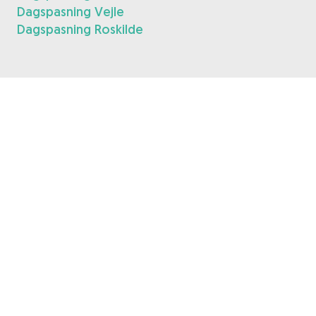
Dagspasning Vejle
Dagspasning Roskilde