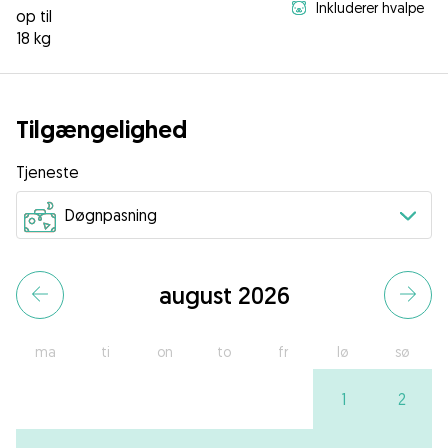
Inkluderer hvalpe
op til
18 kg
Tilgængelighed
Tjeneste
august 2026
ma
ti
on
to
fr
lø
sø
1
2