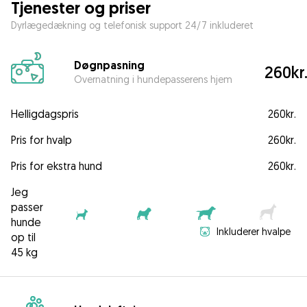
Tjenester og priser
Dyrlægedækning og telefonisk support 24/7 inkluderet
Døgnpasning
260kr
Overnatning i hundepasserens hjem
Helligdagspris
260kr.
Pris for hvalp
260kr.
Pris for ekstra hund
260kr.
Jeg
passer
hunde
Inkluderer hvalpe
op til
45 kg