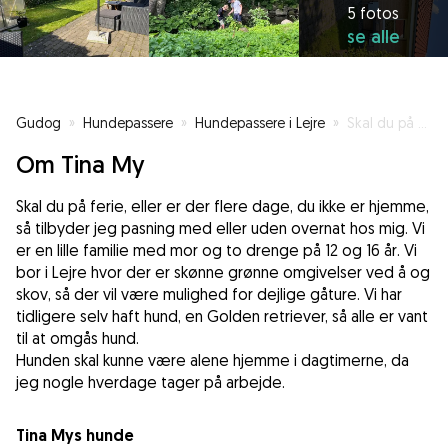
5 fotos
se alle
Gudog
»
Hundepassere
»
Hundepassere i Lejre
»
Skal du på ferie og har brug for hjælp?
Om Tina My
Skal du på ferie, eller er der flere dage, du ikke er hjemme,
så tilbyder jeg pasning med eller uden overnat hos mig. Vi
er en lille familie med mor og to drenge på 12 og 16 år. Vi
bor i Lejre hvor der er skønne grønne omgivelser ved å og
skov, så der vil være mulighed for dejlige gåture. Vi har
tidligere selv haft hund, en Golden retriever, så alle er vant
til at omgås hund.
Hunden skal kunne være alene hjemme i dagtimerne, da
jeg nogle hverdage tager på arbejde.
Tina Mys hunde