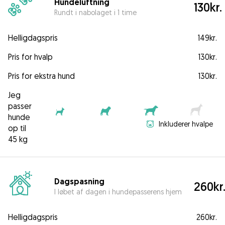
Hundeluftning
130kr.
Rundt i nabolaget i 1 time
Helligdagspris
149kr.
Pris for hvalp
130kr.
Pris for ekstra hund
130kr.
Jeg
passer
hunde
Inkluderer hvalpe
op til
45 kg
Dagspasning
260kr
I løbet af dagen i hundepasserens hjem
Helligdagspris
260kr.