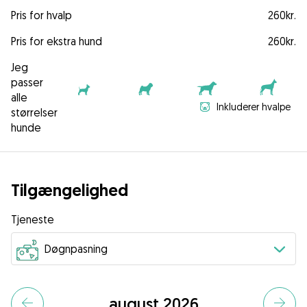
Pris for hvalp
260kr.
Pris for ekstra hund
260kr.
Jeg
passer
alle
Inkluderer hvalpe
størrelser
hunde
Tilgængelighed
Tjeneste
august 2026