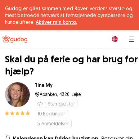
Gudog er gået sammen med Rover,
verdens største og
mest betroede netværk af femstjernede dyrepassere og
hundeluftere.
Aktiver min konto.
|
Skal du på ferie og har brug for
hjælp?
Tina My
Åbanken, 4320, Lejre
1
Stamgæster
10
Bookinger
5
Anmeldelser
Kalenderen kan fyldes hurtigt op.
Reserver din