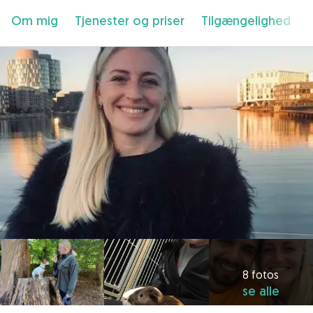
Om mig
Tjenester og priser
Tilgængelighed
8 fotos
se alle