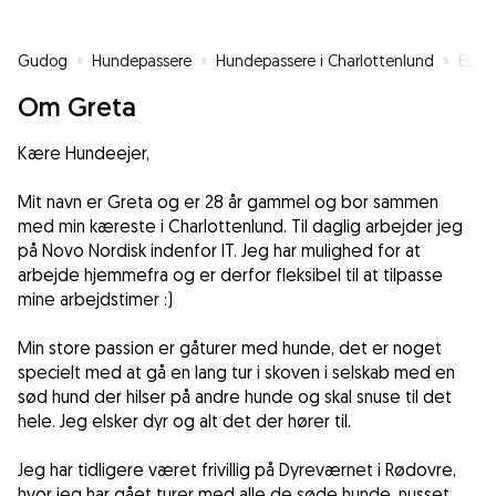
Gudog
»
Hundepassere
»
Hundepassere i Charlottenlund
»
Erfaren hundepasser!
Om Greta
Kære Hundeejer,
Mit navn er Greta og er 28 år gammel og bor sammen
med min kæreste i Charlottenlund. Til daglig arbejder jeg
på Novo Nordisk indenfor IT. Jeg har mulighed for at
arbejde hjemmefra og er derfor fleksibel til at tilpasse
mine arbejdstimer :)
Min store passion er gåturer med hunde, det er noget
specielt med at gå en lang tur i skoven i selskab med en
sød hund der hilser på andre hunde og skal snuse til det
hele. Jeg elsker dyr og alt det der hører til.
Jeg har tidligere været frivillig på Dyreværnet i Rødovre,
hvor jeg har gået turer med alle de søde hunde, nusset