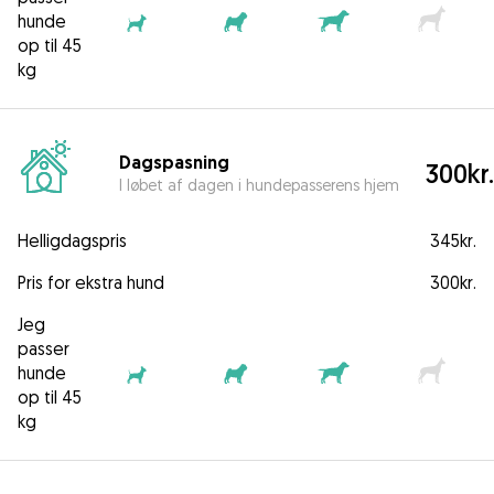
hunde
op til 45
kg
Dagspasning
300kr.
I løbet af dagen i hundepasserens hjem
Helligdagspris
345kr.
Pris for ekstra hund
300kr.
Jeg
passer
hunde
op til 45
kg