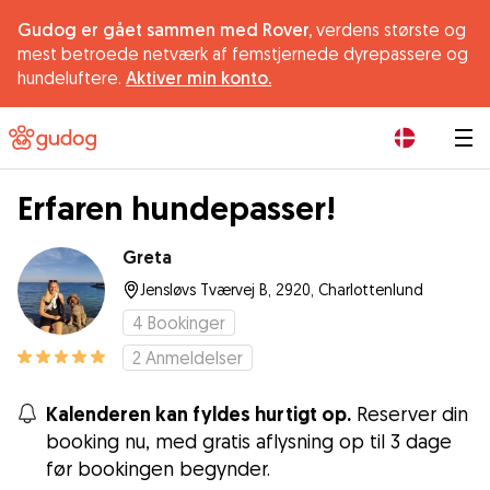
Gudog er gået sammen med Rover,
verdens største og
mest betroede netværk af femstjernede dyrepassere og
hundeluftere.
Aktiver min konto.
|
Erfaren hundepasser!
Greta
Jensløvs Tværvej B, 2920, Charlottenlund
4
Bookinger
2
Anmeldelser
Kalenderen kan fyldes hurtigt op.
Reserver din
booking nu, med gratis aflysning op til 3 dage
før bookingen begynder.