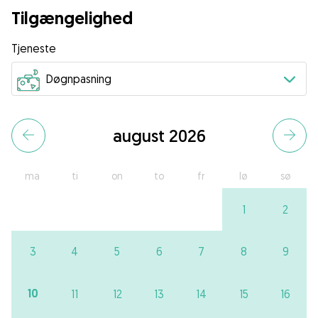
Tilgængelighed
Tjeneste
august 2026
ma
ti
on
to
fr
lø
sø
1
2
3
4
5
6
7
8
9
10
11
12
13
14
15
16