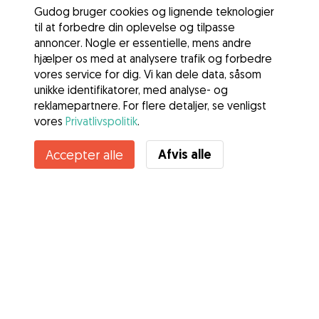
Gudog bruger cookies og lignende teknologier
til at forbedre din oplevelse og tilpasse
annoncer. Nogle er essentielle, mens andre
hjælper os med at analysere trafik og forbedre
vores service for dig. Vi kan dele data, såsom
unikke identifikatorer, med analyse- og
reklamepartnere. For flere detaljer, se venligst
vores
Privatlivspolitik
.
Kontakt Greta
Afvis alle
Accepter alle
Kender du Gudogs fordele? Se mere
Tjenester
Sådan fungerer det
Om Gudog
Anmeldelser