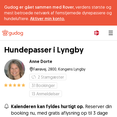
Gudog er gået sammen med Rover,
verdens største og
mest betroede netværk af femstjernede dyrepassere og
hundeluftere.
Aktiver min konto.
|
Hundepasser i Lyngby
Anne Dorte
Færøvej, 2800, Kongens Lyngby
2
Stamgæster
31
Bookinger
13
Anmeldelser
Kalenderen kan fyldes hurtigt op.
Reserver din
booking nu, med gratis aflysning op til 3 dage