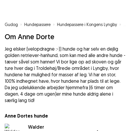
Gudog
»
Hundepassere
»
Hundepassere i Kongens Lyngby
»
Hun
Om Anne Dorte
Jeg elsker (velopdragne :-)) hunde og har selv en dejlig
golden retriever-hanhund, som kan med alle andre hunde -
tæver såvel som hanner! Vi bor lige op ad skoven og går
ture hver dag i Troldehøj/Brede området i Lyngby, hvor
hundene har mulighed for masser af leg. Vi har en stor,
100% indhegnet have, hvor hundene har plads til at lege.
Da jeg udelukkende arbejder hjemmefra (6 timer om
dagen, 4 dage om ugen)er mine hunde aldrig alene i
særlig lang tid!
Anne Dortes hunde
Walder