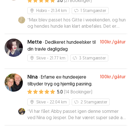
5.0
(
21
Bookinger
)
Vicky👍 Vi er så glade for, at Vicky tog sig af Max
og gav ham en super, dejlig uge. Vi kan tydeligt
Hobro
- 21.34 km
1
Stamgæster
mærke på Max, at han har haft det godt takket
være Vicky. Så Max stjerner fra Max og familie😀
“
Max blev passet hos Gitte i weekenden, og hun
”
og hendes hunde kan klart anbefales. Det er
første gang vi har fået en glad og tilfreds hund
med hjem fra en pasning, selv om han nok gerne
Mette
100kr.
/gåtur
·
Dedikeret hundeelsker til
ville være blevet lidt længere 😀 så 5 + stjerner,
din travle dagligdag
hvis man kan give det :)
”
Skive
- 21.77 km
3
Stamgæster
Nina
100kr.
/gåtur
·
Erfarne ex-hundeejere
tilbyder tryg og hjemlig pasning.
5.0
(
14
Bookinger
)
Skive
- 22.04 km
2
Stamgæster
“
Vi har fået Abby passet igen denne sommer
ved Nina og Jesper. De har været super søde at
opdatere med billeder og skriv dagligt. Det er