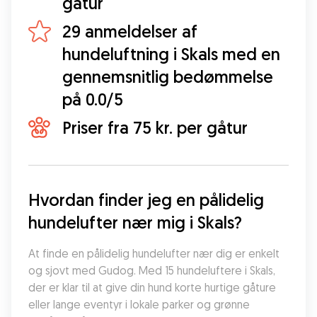
gåtur
29 anmeldelser af
hundeluftning i Skals med en
gennemsnitlig bedømmelse
på 0.0/5
Priser fra 75 kr. per gåtur
Hvordan finder jeg en pålidelig 
hundelufter nær mig i Skals?
At finde en pålidelig hundelufter nær dig er enkelt 
og sjovt med Gudog. Med 15 hundeluftere i Skals, 
der er klar til at give din hund korte hurtige gåture 
eller lange eventyr i lokale parker og grønne 