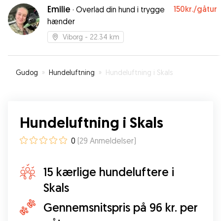
tydeligt de virkelig elsker at have
Emilie
150kr.
/gåtur
·
Overlad din hund i trygge
“feriehundebørn” som forkæles til op over
hænder
begge hundeører❤️🐶
”
Viborg
- 22.34 km
Gudog
»
Hundeluftning
»
Hundeluftning i Skals
Hundeluftning i Skals
0
(
29
Anmeldelser
)
15 kærlige hundeluftere i
Skals
Gennemsnitspris på 96 kr. per