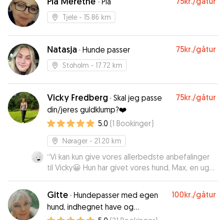
Pia Merethe
75kr.
/gåtur
·
Pia
Tjele
- 15.86 km
Natasja
75kr.
/gåtur
·
Hunde passer
Stoholm
- 17.72 km
Vicky Fredberg
75kr.
/gåtur
·
Skal jeg passe
din/jeres guldklump?❤️
5.0
(
1
Bookinger
)
Nørager
- 21.20 km
“
Vi kan kun give vores allerbedste anbefalinger
til Vicky😀 Hun har givet vores hund, Max, en uge
fyldt med omsorg, nærvær, hygge, pleje,
motion, kompetance og glæde. Fra første
Gitte
100kr.
/gåtur
·
Hundepasser med egen
øjeblik vandt Vicky hans hjerte😊 Max kunne ikke
hund, indhegnet have og
have været i bedre hænder end sammen med
hundevenligt hus