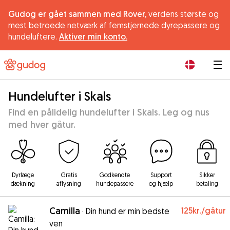
Gudog er gået sammen med Rover,
verdens største og
mest betroede netværk af femstjernede dyrepassere og
hundeluftere.
Aktiver min konto.
|
Hundelufter i Skals
Find en pålidelig hundelufter i Skals. Leg og nus
med hver gåtur.
Dyrlæge
Gratis
Godkendte
Support
Sikker
dækning
aflysning
hundepassere
og hjælp
betaling
Camilla
125kr.
/gåtur
·
Din hund er min bedste
ven