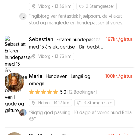
Viborg
- 13.36 km
2
Stamgæster
“
Ingibjörg var fantastisk hjælpsom, da vi akut
stod og manglede en hundepasser til vores
gravhund Frida. Frida havde en fantastisk ferie
ved Ingibjörg og hendes hund Benji, med lange
Sebastian
197kr.
/gåtur
·
Erfaren hundepasser
gåture, hygge og leg. Vi fik løbende
med 15 års ekspertise - Din bedste
opdateringer og billeder tilsendt, hvilket betød
ven i gode og gåture
vi kunne nyde vores ferie uden bekymringer. Vi
Viborg
- 13.73 km
vil varmt anbefale Ingibjörg som hundepasser,
og vil også benytte af os hendes pasning
fremadrettet 🥰
Maria
”
100kr.
/gåtur
·
Hundeven i Langå og
omegn
5.0
(
12
Bookinger
)
Hobro
- 14.17 km
3
Stamgæster
“
Rigtig god pasning i 10 dage af vores hund Bella
😊
”