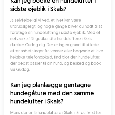
Kan jeg booke en hundelufter i 
sidste øjeblik i Skals?
Ja selvfølgelig! Vi ved, at livet kan være 
uforudsigeligt, og nogle gange bliver du nødt til at 
foretage en hundeluftning i sidste øjeblik. Med et 
netværk af 15 godkendte hundeluftere i Skals 
dækker Gudog dig. Der er ingen grund til at lede 
efter anbefalinger fra venner eller begynde at lave 
hektiske telefonopkald, find blot den hundelufter, 
der bedst passer til din hund, og besked og book 
via Gudog.
Kan jeg planlægge gentagne 
hundegåture med den samme 
hundelufter i Skals?
Mens der er 15 hundeluftere i Skals, når du først har 