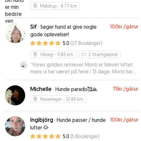
Møldrup
- 8.77 km
Sif
100kr.
/gåtur
·
Søger hund at give nogle
gode oplevelser!
5.0
(
27
Bookinger
)
Viborg
- 11.83 km
2
Stamgæster
“
Vores golden retriever Monti er blevet luftet
mens vi har været på ferie i 13 dage. Monti har
været rigtig glad for Sif, og vi har været helt
trygge. Det er tydeligt, at Sif har en naturlig og
Michelle
75kr.
/gåtur
·
Hunde paradis🥰🙏
kærlig tilgang til dyr. Vi kan kun give de varmeste
anbefalinger.
”
Hasselager
- 12.88 km
Ingibjörg
100kr.
/gåtur
·
Hunde passer / hunde
lufter 🐶
5.0
(
5
Bookinger
)