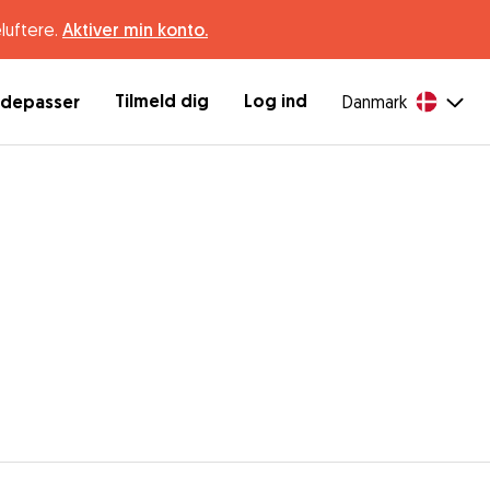
luftere.
Aktiver min konto.
Tilmeld dig
Log ind
ndepasser
Danmark