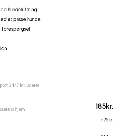
 med hundeluftning
 med at passe hunde
å forespørgsel
icin
port 24/7 inkluderet
185kr.
sserens hjem
+
75kr.