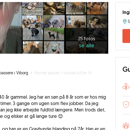
Ing
S
25
fotos
se
25 fotos
se alle
alle
Gu
assere i Viborg
»
Hunde passer / hunde lufter 🐶
40 år gammel. Jeg har en søn på 8 år som er hos mig
 timer, 3 gange om ugen som flex jobber. Da jeg
kan jeg ikke arbejde fuldtid længere. Men trods det,
e og elsker at gå lange ture 😊
, og han er en Gravhunde blanding på 7år. Han er en