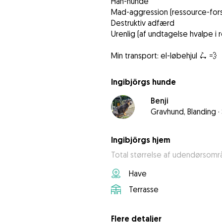
Han-hunde
Mad-aggression (ressource-for
Destruktiv adfærd
Urenlig (af undtagelse hvalpe i 
Ingibjörgs hunde
Benji
Gravhund, Blanding
·
Ingibjörgs hjem
Total størrelse af udendørsomr
Have
Terrasse
Flere detaljer