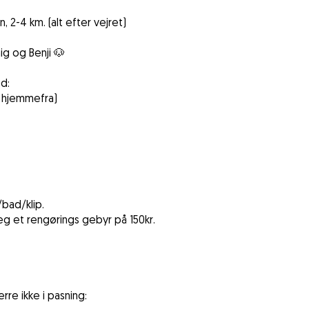
 2-4 km. (alt efter vejret)
ig og Benji 🐶
d:
r hjemmefra)
/bad/klip.
eg et rengørings gebyr på 150kr.
re ikke i pasning: