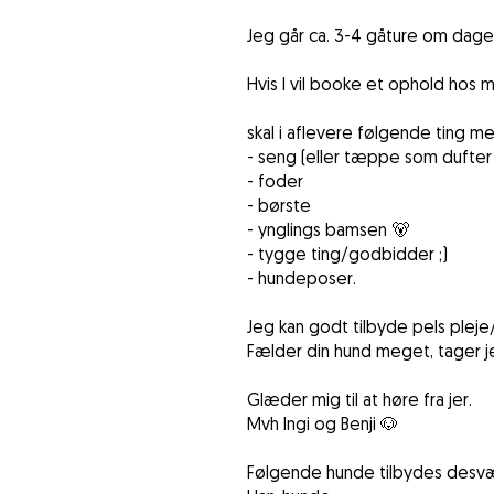
Jeg går ca. 3-4 gåture om dagen,
Hvis I vil booke et ophold hos m
skal i aflevere følgende ting me
- seng (eller tæppe som dufte
- foder
- børste
- ynglings bamsen 🐻
- tygge ting/godbidder ;)
- hundeposer.
Jeg kan godt tilbyde pels pleje
Fælder din hund meget, tager j
Glæder mig til at høre fra jer.
Mvh Ingi og Benji 🐶
Følgende hunde tilbydes desvær