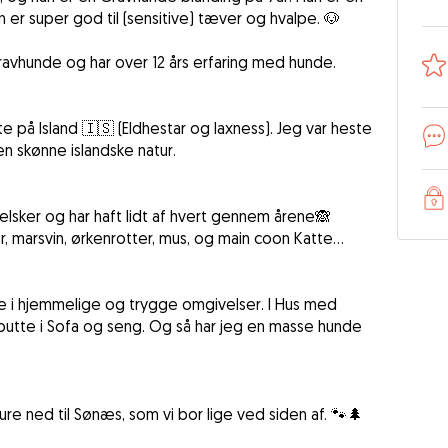
 Han er super god til (sensitive) tæver og hvalpe. 🐶
gravhunde og har over 12 års erfaring med hunde.
 på Island 🇮🇸 (Eldhestar og laxness). Jeg var heste
n skønne islandske natur.
eelsker og har haft lidt af hvert gennem årene🙈
 marsvin, ørkenrotter, mus, og main coon Katte...
de i hjemmelige og trygge omgivelser. I Hus med
putte i Sofa og seng. Og så har jeg en masse hunde
ure ned til Sønæs, som vi bor lige ved siden af. 🐾🌲