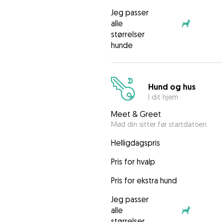
Jeg passer
alle
størrelser
hunde
Hund og hus
I dit hjem
Meet & Greet
Mød din sitter før startdatoen.
Helligdagspris
Pris for hvalp
Pris for ekstra hund
Jeg passer
alle
størrelser