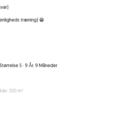
svar)
renligheds træning) 😁
Størrelse S
·
9 År, 9 Måneder
åde: 200 m²