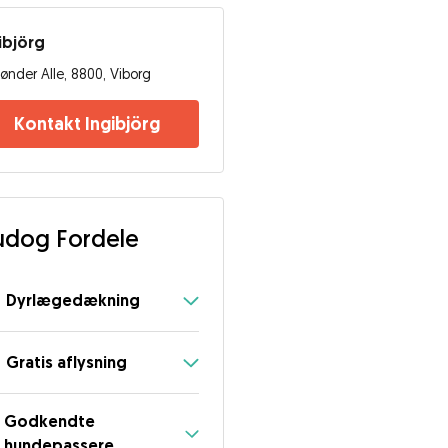
ibjörg
ønder Alle, 8800, Viborg
Kontakt Ingibjörg
dog Fordele
Dyrlægedækning
Gratis aflysning
Godkendte
hundepassere