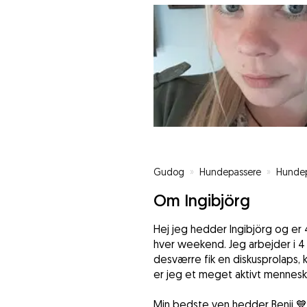
Gudog
»
Hundepassere
»
Hundep
Om Ingibjörg
Hej jeg hedder Ingibjörg og er 
hver weekend. Jeg arbejder i 4
desværre fik en diskusprolaps, 
er jeg et meget aktivt mennesk
Min bedste ven hedder Benji 💙