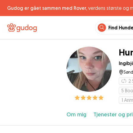
Gudog er gået sammen med Rover,
verdens største og 
Find Hund
Hun
Ingibj
Sønd
2
5
Boo
1
Anm
Om mig
Tjenester og pri