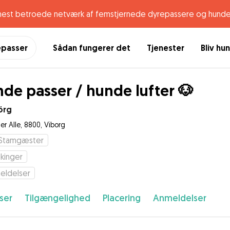
mest betroede netværk af femstjernede dyrepassere og hunde
epasser
Sådan fungerer det
Tjenester
Bliv hu
de passer / hunde lufter 🐶
örg
er Alle, 8800, Viborg
Stamgæster
kinger
eldelser
ser
Tilgængelighed
Placering
Anmeldelser