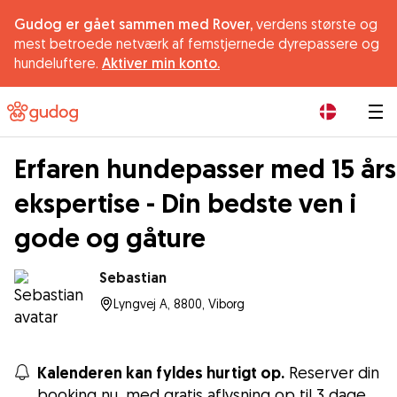
Gudog er gået sammen med Rover,
verdens største og
mest betroede netværk af femstjernede dyrepassere og
hundeluftere.
Aktiver min konto.
|
Erfaren hundepasser med 15 års
ekspertise - Din bedste ven i
gode og gåture
Sebastian
Lyngvej A, 8800, Viborg
Kalenderen kan fyldes hurtigt op.
Reserver din
booking nu, med gratis aflysning op til 3 dage