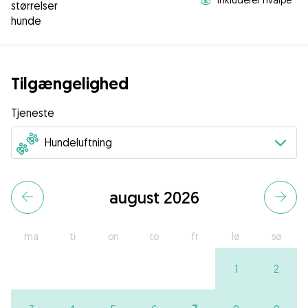
størrelser
hunde
Tilgængelighed
Tjeneste
august 2026
ma
ti
on
to
fr
lø
sø
1
2