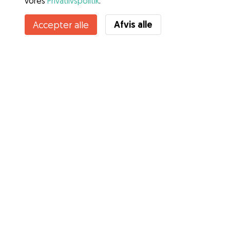
vores
Privatlivspolitik
.
Kontakt Sebastian
Afvis alle
Accepter alle
Kender du Gudogs fordele? Se mere
Tjenester
Sådan fungerer det
Om Gudog
Anmeldelser
Dyrlægedækning
Gode råd Ejere
Tips til hundepasser
Bliv hundepasser