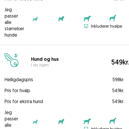
Jeg
passer
alle
Inkluderer hvalpe
størrelser
hunde
Hund og hus
549kr
I dit hjem
Helligdagspris
598kr.
Pris for hvalp
549kr.
Pris for ekstra hund
549kr.
Jeg
passer
alle
Inkluderer hvalpe