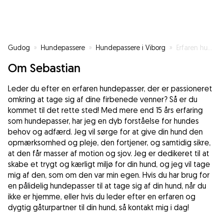
Gudog
»
Hundepassere
»
Hundepassere i Viborg
»
Erfaren hundepasser med 15 års ekspertise - Din bedste ven i gode og gåture
Om Sebastian
Leder du efter en erfaren hundepasser, der er passioneret
omkring at tage sig af dine firbenede venner? Så er du
kommet til det rette sted! Med mere end 15 års erfaring
som hundepasser, har jeg en dyb forståelse for hundes
behov og adfærd. Jeg vil sørge for at give din hund den
opmærksomhed og pleje, den fortjener, og samtidig sikre,
at den får masser af motion og sjov. Jeg er dedikeret til at
skabe et trygt og kærligt miljø for din hund, og jeg vil tage
mig af den, som om den var min egen. Hvis du har brug for
en pålidelig hundepasser til at tage sig af din hund, når du
ikke er hjemme, eller hvis du leder efter en erfaren og
dygtig gåturpartner til din hund, så kontakt mig i dag!