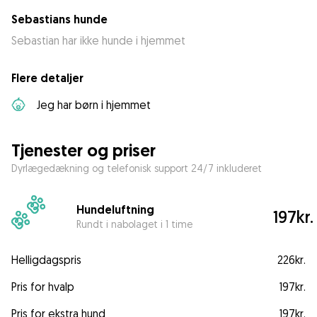
Sebastians hunde
Sebastian har ikke hunde i hjemmet
Flere detaljer
Jeg har børn i hjemmet
Tjenester og priser
Dyrlægedækning og telefonisk support 24/7 inkluderet
Hundeluftning
197kr.
Rundt i nabolaget i 1 time
Helligdagspris
226kr.
Pris for hvalp
197kr.
Pris for ekstra hund
197kr.