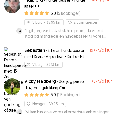
·
Hunde passer / hunde
lufter 🐶
5.0
(
5
Bookinger
)
Viborg
- 38.95 km
2
Stamgæster
“
Ingibjörg var fantastisk hjælpsom, da vi akut
stod og manglede en hundepasser til vores
gravhund Frida. Frida havde en fantastisk ferie
ved Ingibjörg og hendes hund Benji, med lange
Sebastian
197kr.
/gåtur
·
Erfaren hundepasser
gåture, hygge og leg. Vi fik løbende
med 15 års ekspertise - Din bedste
opdateringer og billeder tilsendt, hvilket betød
ven i gode og gåture
vi kunne nyde vores ferie uden bekymringer. Vi
Viborg
- 39.13 km
vil varmt anbefale Ingibjörg som hundepasser,
og vil også benytte af os hendes pasning
fremadrettet 🥰
Vicky Fredberg
”
75kr.
/gåtur
·
Skal jeg passe
din/jeres guldklump?❤️
5.0
(
1
Bookinger
)
Nørager
- 39.25 km
“
Vi kan kun give vores allerbedste anbefalinger