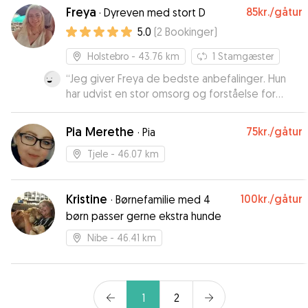
som han ikke ville hjem fra 😋😄
”
Freya
85kr.
/gåtur
·
Dyreven med stort D
5.0
(
2
Bookinger
)
Holstebro
- 43.76 km
1
Stamgæster
“
Jeg giver Freya de bedste anbefalinger. Hun
har udvist en stor omsorg og forståelse for
Arthurs behov. Vi booker meget gerne Freya
igen en anden gang.
”
Pia Merethe
75kr.
/gåtur
·
Pia
Tjele
- 46.07 km
Kristine
100kr.
/gåtur
·
Børnefamilie med 4
børn passer gerne ekstra hunde
Nibe
- 46.41 km
1
2