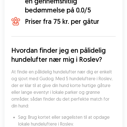
en gennemsnitlig
bedømmelse på 0.0/5
Priser fra 75 kr. per gåtur
Hvordan finder jeg en pålidelig 
hundelufter nær mig i Roslev?
At finde en pålidelig hundelufter nær dig er enkelt 
og sjovt med Gudog. Med 5 hundeluftere i Roslev, 
der er klar til at give din hund korte hurtige gåture 
eller lange eventyr i lokale parker og grønne 
områder, sådan finder du det perfekte match for 
din hund:
Søg: Brug kortet eller søgelisten til at opdage 
lokale hundeluftere i Roslev.