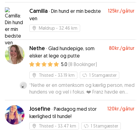
Camilla
125kr.
/gåtur
·
Din hund er min bedste
ven
Møldrup
- 32.46 km
Nethe
80kr.
/gåtur
·
Glad hundepige, som
elsker at lege og putte
5.0
(
8
Bookinger
)
Thisted
- 33.19 km
1
Stamgæster
“
Nethe er en omtenksom og kærlig person, med
hundens ve og vel i fokus. ❤️ Franz havde en
rigtig god dag, og kom hjem glad og tilfreds. ❤️
Det er også betryggende at Nethe er
Josefine
120kr.
/gåtur
·
Pædagog med stor
veterinærsygeplejerske da Franz har nogle
kærlighed til hunde!
udfordringer med øjne og allergi. 😊
”
Thisted
- 33.47 km
1
Stamgæster