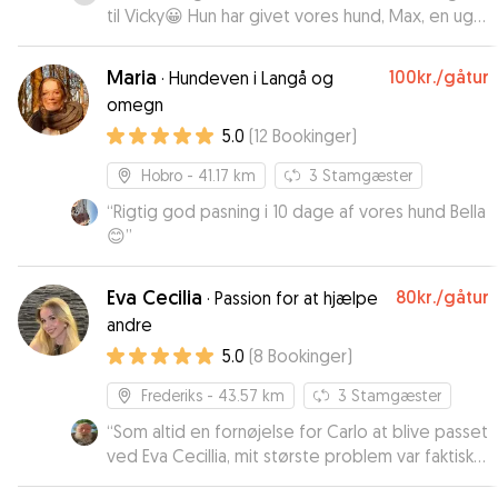
til Vicky😀 Hun har givet vores hund, Max, en uge
fyldt med omsorg, nærvær, hygge, pleje,
motion, kompetance og glæde. Fra første
Maria
100kr.
/gåtur
·
Hundeven i Langå og
øjeblik vandt Vicky hans hjerte😊 Max kunne ikke
omegn
have været i bedre hænder end sammen med
5.0
(
12
Bookinger
)
Vicky👍 Vi er så glade for, at Vicky tog sig af Max
og gav ham en super, dejlig uge. Vi kan tydeligt
Hobro
- 41.17 km
3
Stamgæster
mærke på Max, at han har haft det godt takket
være Vicky. Så Max stjerner fra Max og familie😀
“
Rigtig god pasning i 10 dage af vores hund Bella
”
😊
”
Eva Cecilia
80kr.
/gåtur
·
Passion for at hjælpe
andre
5.0
(
8
Bookinger
)
Frederiks
- 43.57 km
3
Stamgæster
“
Som altid en fornøjelse for Carlo at blive passet
ved Eva Cecillia, mit største problem var faktisk
at få ham med hjem - det var absolut en ferie