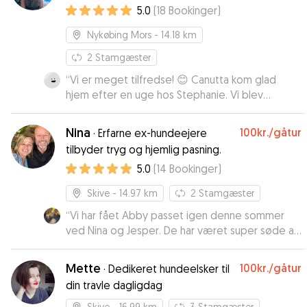
hos andre dyrevenner i et trygt
5.0
(
18
Bookinger
)
miljø💫
Nykøbing Mors
- 14.18 km
2
Stamgæster
“
Vi er meget tilfredse! 😊 Canutta kom glad
hjem efter en uge hos Stephanie. Vi blev
igennem ugen opdateret på hvordan det gik
med hende, og fik tilsendt både billeder og
Nina
100kr.
/gåtur
·
Erfarne ex-hundeejere
video. 🤗 Vi har tidligere erfaring med at Canutta
tilbyder tryg og hjemlig pasning.
kommer meget stresset hjem, så at se hende så
5.0
(
14
Bookinger
)
glad og rolig (bare lidt træt) gjorde os trygge
ved at levere hende til Stephanie igen en anden
Skive
- 14.97 km
2
Stamgæster
gang. ❤️
”
“
Vi har fået Abby passet igen denne sommer
ved Nina og Jesper. De har været super søde at
opdatere med billeder og skriv dagligt. Det er
tydeligt de virkelig elsker at have
Mette
100kr.
/gåtur
·
Dedikeret hundeelsker til
“feriehundebørn” som forkæles til op over
din travle dagligdag
begge hundeører❤️🐶
”
Skive
- 16.99 km
3
Stamgæster