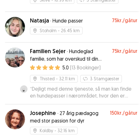
Natasja
75kr.
/gåtur
·
Hunde passer
Stoholm
- 26.45 km
Familien Sejer
75kr.
/gåtur
·
Hundeglad
familie, som har overskud til din
hund
5.0
(
13
Bookinger
)
Thisted
- 32.11 km
3
Stamgæster
“
Dejligt med denne tjeneste, så man kan finde
en hundepasser i nærområdet, hvor den er
sammen med familien. Så bliver hverdagen for
den så normalt som muligt.
”
Josephine
150kr.
/gåtur
·
27 årig pædagog
med stor passion for dyr
Koldby
- 32.16 km