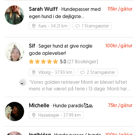
Sarah Wulff
115kr.
/gåtur
·
Hundepasser med
egen hund i de dejligste
omgivelser
Aars
- 34.21 km
1
Stamgæster
Sif
100kr.
/gåtur
·
Søger hund at give nogle
gode oplevelser!
5.0
(
27
Bookinger
)
Viborg
- 37.93 km
2
Stamgæster
“
Vores golden retriever Monti er blevet luftet
mens vi har været på ferie i 13 dage. Monti har
været rigtig glad for Sif, og vi har været helt
trygge. Det er tydeligt, at Sif har en naturlig og
Michelle
75kr.
/gåtur
·
Hunde paradis🥰🙏
kærlig tilgang til dyr. Vi kan kun give de varmeste
anbefalinger.
”
Hasselager
- 37.99 km
Ingibjörg
100kr.
/gåtur