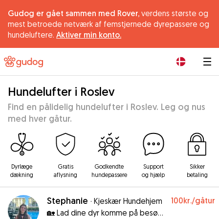
Gudog er gået sammen med Rover,
verdens største og
mest betroede netværk af femstjernede dyrepassere og
hundeluftere.
Aktiver min konto.
|
Hundelufter i Roslev
Find en pålidelig hundelufter i Roslev. Leg og nus
med hver gåtur.
Dyrlæge
Gratis
Godkendte
Support
Sikker
dækning
aflysning
hundepassere
og hjælp
betaling
Stephanie
100kr.
/gåtur
·
Kjeskær Hundehjem
🏡 Lad dine dyr komme på besøg