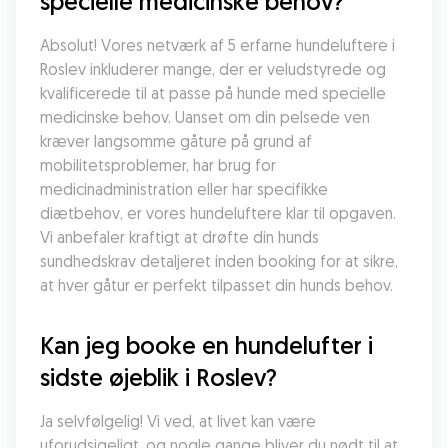
specielle medicinske behov?
Absolut! Vores netværk af 5 erfarne hundeluftere i 
Roslev inkluderer mange, der er veludstyrede og 
kvalificerede til at passe på hunde med specielle 
medicinske behov. Uanset om din pelsede ven 
kræver langsomme gåture på grund af 
mobilitetsproblemer, har brug for 
medicinadministration eller har specifikke 
diætbehov, er vores hundeluftere klar til opgaven. 
Vi anbefaler kraftigt at drøfte din hunds 
sundhedskrav detaljeret inden booking for at sikre, 
at hver gåtur er perfekt tilpasset din hunds behov.
Kan jeg booke en hundelufter i 
sidste øjeblik i Roslev?
Ja selvfølgelig! Vi ved, at livet kan være 
uforudsigeligt, og nogle gange bliver du nødt til at 