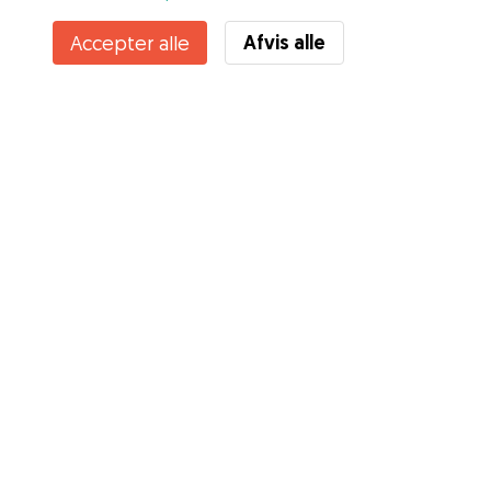
Afvis alle
Accepter alle
Tjenester
Sådan fungerer det
Om Gudog
Anmeldelser
Dyrlægedækning
Gode råd Ejere
Tips til hundepasser
Bliv hundepasser
Blog