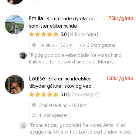
Emilia
175kr.
/gåtur
·
Kommende dyrelæge,
som især elsker hunde
5.0
(
14
Bookinger
)
Hellerup
- 1.62 km
2
Stamgæster
“
Rigtig god oplevelse både for vores hund
Bailey og for os som hundeejer. Meget
imødekommende og både Emilia og Christoffer
tog sig kærlig af ham. Vi fik en glad hun hjem fra
Louise
150kr.
/gåtur
·
Erfaren hundeelsker
ferie. De absolut bedste anbefalinger og vi vil
tilbyder gåture i skov og ved
helt klart vælge Emilia og Christoffer en anden
strand
5.0
(
22
Bookinger
)
gang.
”
Charlottenlund
- 1.88 km
4
Stamgæster
“
Endnu et dejligt ophold for vores Alma. Vi er
trygge når Alma er hos Louise og hendes mand