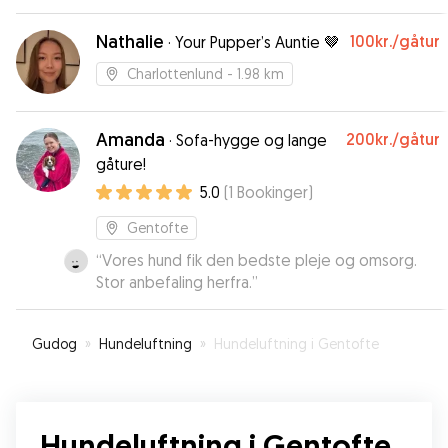
og får løbende opdateringer om hvordan det
går.
”
Nathalie
100kr.
/gåtur
·
Your Pupper’s Auntie 🤎
Charlottenlund
- 1.98 km
Amanda
200kr.
/gåtur
·
Sofa-hygge og lange
gåture!
5.0
(
1
Bookinger
)
Gentofte
“
Vores hund fik den bedste pleje og omsorg.
Stor anbefaling herfra.
”
Gudog
»
Hundeluftning
»
Hundeluftning i Gentofte
Hundeluftning i Gentofte