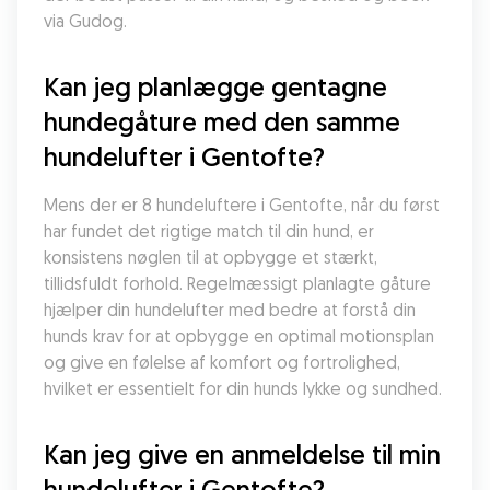
via Gudog.
Kan jeg planlægge gentagne 
hundegåture med den samme 
hundelufter i Gentofte?
Mens der er 8 hundeluftere i Gentofte, når du først 
har fundet det rigtige match til din hund, er 
konsistens nøglen til at opbygge et stærkt, 
tillidsfuldt forhold. Regelmæssigt planlagte gåture 
hjælper din hundelufter med bedre at forstå din 
hunds krav for at opbygge en optimal motionsplan 
og give en følelse af komfort og fortrolighed, 
hvilket er essentielt for din hunds lykke og sundhed.
Kan jeg give en anmeldelse til min 
hundelufter i Gentofte?