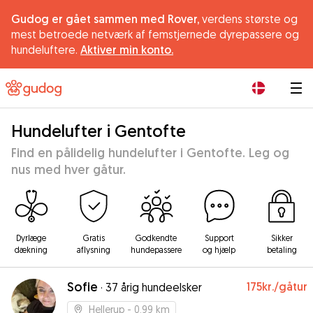
Gudog er gået sammen med Rover,
verdens største og
mest betroede netværk af femstjernede dyrepassere og
hundeluftere.
Aktiver min konto.
|
Hundelufter i Gentofte
Find en pålidelig hundelufter i Gentofte. Leg og
nus med hver gåtur.
Dyrlæge
Gratis
Godkendte
Support
Sikker
dækning
aflysning
hundepassere
og hjælp
betaling
Sofie
175kr.
/gåtur
·
37 årig hundeelsker
Hellerup
- 0.99 km