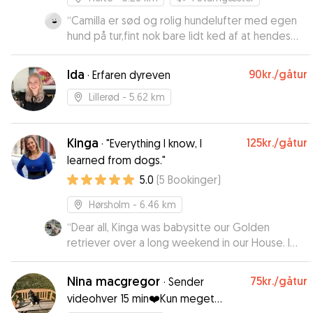
“
Camilla er sød og rolig hundelufter med egen
hund på tur,fint nok bare lidt ked af at hendes
bliver sluppet løs og Holly skal være I snor,beder
hvis begge er i snor. Ellers fint tilfreds
”
Ida
90kr.
/gåtur
·
Erfaren dyreven
Lillerød
- 5.62 km
Kinga
125kr.
/gåtur
·
"Everything I know, I
learned from dogs."
5.0
(
5
Bookinger
)
Hørsholm
- 6.46 km
“
Dear all, Kinga was babysitte our Golden
retriever over a long weekend in our House. I
could feel that our dog had been 100% fine with
Kinga, as there had been no different if ir was
Nina macgregor
75kr.
/gåtur
·
Sender
her or us
”
videohver 15 min❤️Kun meget