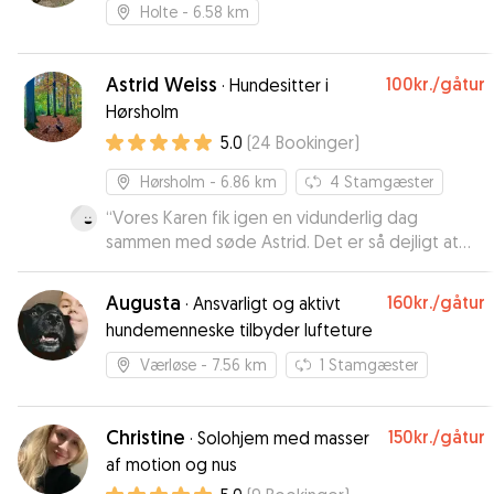
Forkælede hunde passes af
Holte
- 6.58 km
mig(under 10kg)
Astrid Weiss
100kr.
/gåtur
·
Hundesitter i
Hørsholm
5.0
(
24
Bookinger
)
Hørsholm
- 6.86 km
4
Stamgæster
“
Vores Karen fik igen en vidunderlig dag
sammen med søde Astrid. Det er så dejligt at
vide, at hunden er glad for de kære mennesker,
man betror den til. Tak, Astrid!
”
Augusta
160kr.
/gåtur
·
Ansvarligt og aktivt
hundemenneske tilbyder lufteture
Værløse
- 7.56 km
1
Stamgæster
Christine
150kr.
/gåtur
·
Solohjem med masser
af motion og nus