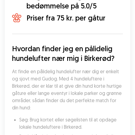
bedømmelse på 5.0/5
Priser fra 75 kr. per gåtur
Hvordan finder jeg en pålidelig 
hundelufter nær mig i Birkerød?
At finde en pålidelig hundelufter nær dig er enkelt 
og sjovt med Gudog. Med 4 hundeluftere i 
Birkerød, der er klar til at give din hund korte hurtige 
gåture eller lange eventyr i lokale parker og grønne 
områder, sådan finder du det perfekte match for 
din hund:
Søg: Brug kortet eller søgelisten til at opdage 
lokale hundeluftere i Birkerød.