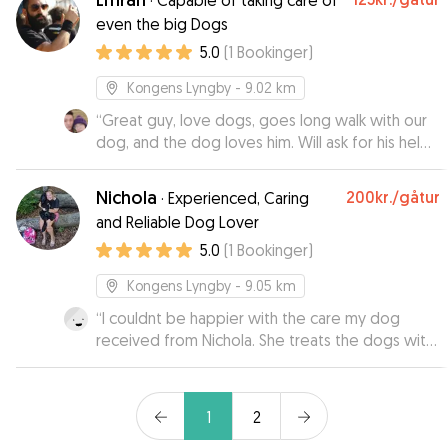
·
Capable of taking care of
even the big Dogs
5.0
(
1
Bookinger
)
Kongens Lyngby
- 9.02 km
“
Great guy, love dogs, goes long walk with our
dog, and the dog loves him. Will ask for his help
again if ever needed.
”
Nichola
200kr.
/gåtur
·
Experienced, Caring
and Reliable Dog Lover
5.0
(
1
Bookinger
)
Kongens Lyngby
- 9.05 km
“
I couldnt be happier with the care my dog
received from Nichola. She treats the dogs with
such kindness and my dog is always excited to
see her. I highly recommend Nichola to anyone
looking for a loving and responsible pet
1
2
caregiver.
”