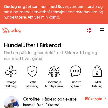
Gudog er gået sammen med Rover,
verdens største og
mest betroede netværk af femstjernede dyrepassere og
hundeluftere.
Aktiver min konto.
|
Hundelufter i Birkerød
Find en pålidelig hundelufter i Birkerød. Leg og
nus med hver gåtur.
Dyrlæge
Gratis
Godkendte
Support
Sikker
dækning
aflysning
hundepassere
og hjælp
betaling
Caroline
150kr.
/gåtur
·
Pålidelig og fleksibel
hundelufter i Birkerød