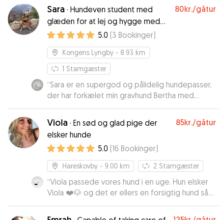
det rigtig godt, med mange gåture, leg med
Sara
80kr.
/gåtur
·
Hundeven student med
andre hunde og er blevet passet rigtig godt på.
glæden for at lej og hygge med
Vi vil booke igen hos Lars. Tusinde tak til Lars og
dit vapser
5.0
(
3
Bookinger
)
Freja
”
Kongens Lyngby
- 8.93 km
1
Stamgæster
“
Sara er en supergod og pålidelig hundepasser,
der har forkælet min gravhund Bertha med
lufteture og nus en uge i træk😊🐶
”
Viola
85kr.
/gåtur
·
En sød og glad pige der
elsker hunde
5.0
(
16
Bookinger
)
Hareskovby
- 9.00 km
2
Stamgæster
“
Viola passede vores hund i en uge. Hun elsker
Viola ❤️🐶 og det er ellers en forsigtig hund så
største anbefaling herfra.
”
Emrah
125kr.
/gåtur