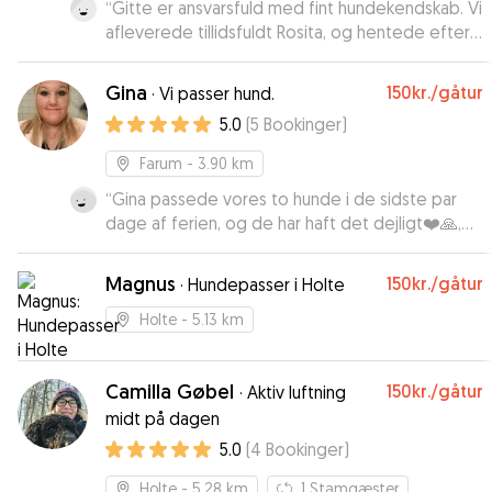
“
Gitte er ansvarsfuld med fint hundekendskab. Vi
afleverede tillidsfuldt Rosita, og hentede efter
en uge en meget glad og velplejet hund. Vi kan
kun anbefale Gitte på det varmeste.
”
Gina
150kr.
/gåtur
·
Vi passer hund.
5.0
(
5
Bookinger
)
Farum
- 3.90 km
“
Gina passede vores to hunde i de sidste par
dage af ferien, og de har haft det dejligt❤️🙏,
kan vi mærke. Gina har, foruden stort hjerte for
dyr, også stor erfaring og viden om hunde, så
Magnus
150kr.
/gåtur
·
Hundepasser i Holte
man kan trygt overlade sin hund til Gina, som i
øvrigt er enormt sød og hjælpsom !
”
Holte
- 5.13 km
Camilla Gøbel
150kr.
/gåtur
·
Aktiv luftning
midt på dagen
5.0
(
4
Bookinger
)
Holte
- 5.28 km
1
Stamgæster