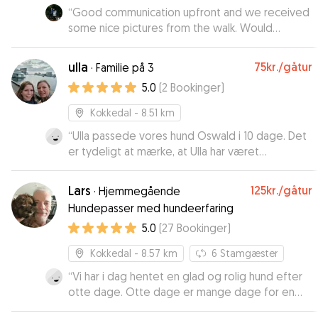
“
Good communication upfront and we received
some nice pictures from the walk. Would
recommend!
”
ulla
75kr.
/gåtur
·
Familie på 3
5.0
(
2
Bookinger
)
Kokkedal
- 8.51 km
“
Ulla passede vores hund Oswald i 10 dage. Det
er tydeligt at mærke, at Ulla har været
hundeejer. Har fået en dejlig glad og
velstimuleret hund retur. Vi har fået daglige
Lars
125kr.
/gåtur
·
Hjemmegående
updates og har været helt trygge ved at Ulla og
Hundepasser med hundeerfaring
hendes datter Erica havde ansvaret.
”
5.0
(
27
Bookinger
)
Kokkedal
- 8.57 km
6
Stamgæster
“
Vi har i dag hentet en glad og rolig hund efter
otte dage. Otte dage er mange dage for en
lille hund, som stadig er hvalp. Men hun har haft