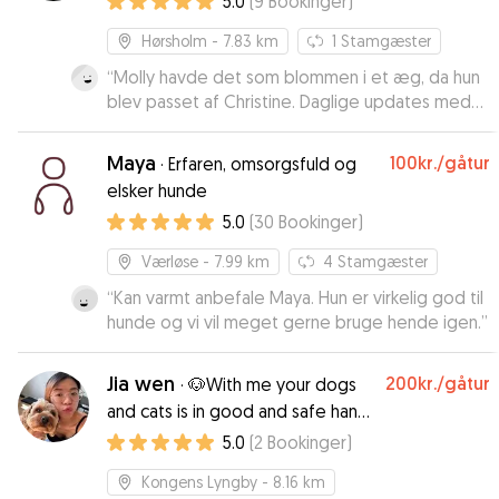
5.0
(
9
Bookinger
)
Hørsholm
- 7.83 km
1
Stamgæster
“
Molly havde det som blommen i et æg, da hun
blev passet af Christine. Daglige updates med
billeder og videoer hver dag. Christine er utrolig
dygtigt til hunde og meget sød. Molly levede et
Maya
100kr.
/gåtur
·
Erfaren, omsorgsfuld og
liv i luksus mens hun blev passet og kan kun
elsker hunde
anbefale Christine ☺️
”
5.0
(
30
Bookinger
)
Værløse
- 7.99 km
4
Stamgæster
“
Kan varmt anbefale Maya. Hun er virkelig god til
hunde og vi vil meget gerne bruge hende igen.
”
Jia wen
200kr.
/gåtur
·
🐶With me your dogs
and cats is in good and safe hands
🐱
5.0
(
2
Bookinger
)
Kongens Lyngby
- 8.16 km