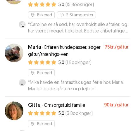
5.0
(
15
Bookinger
)
Birkerød
3
Stamgæster
“
Caroline er så sød, har overholdt alle aftaler, og
har været meget fleksibel. Bedste anbefalinger
herfra.
”
Maria
75kr.
/gåtur
·
Erfaren hundepasser, søger
gåtur/trænings-ven
5.0
(
1
Bookinger
)
Birkerød
“
Mika havde en fantastisk uges ferie hos Maria.
Mange gode gå-ture og dejlige
badeoplevelser i varmen. Maria var helt
fantastisk til at sende beskeder og videoer med
Gitte
90kr.
/gåtur
·
Omsorgsfuld familie
opdateringer. Der er ingen tvivl om at der blev
5.0
(
3
Bookinger
)
taget rigtig godt af vores hund. Vi giver vores
varmeste anbefalinger til Maria.
”
Birkerød