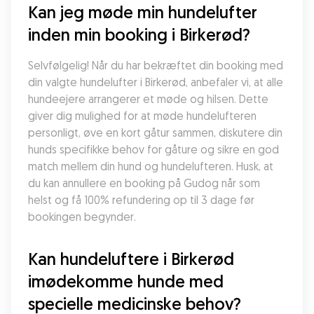
Kan jeg møde min hundelufter 
inden min booking i Birkerød?
Selvfølgelig! Når du har bekræftet din booking med 
din valgte hundelufter i Birkerød, anbefaler vi, at alle 
hundeejere arrangerer et møde og hilsen. Dette 
giver dig mulighed for at møde hundelufteren 
personligt, øve en kort gåtur sammen, diskutere din 
hunds specifikke behov for gåture og sikre en god 
match mellem din hund og hundelufteren. Husk, at 
du kan annullere en booking på Gudog når som 
helst og få 100% refundering op til 3 dage før 
bookingen begynder.
Kan hundeluftere i Birkerød 
imødekomme hunde med 
specielle medicinske behov?