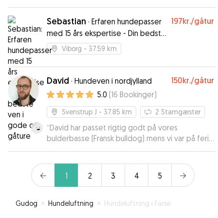
gravhund Frida. Frida havde en fantastisk ferie
ved Ingibjörg og hendes hund Benji, med lange
Sebastian
197kr.
/gåtur
·
Erfaren hundepasser
gåture, hygge og leg. Vi fik løbende
med 15 års ekspertise - Din bedste
opdateringer og billeder tilsendt, hvilket betød
ven i gode og gåture
vi kunne nyde vores ferie uden bekymringer. Vi
Viborg
- 37.59 km
vil varmt anbefale Ingibjörg som hundepasser,
og vil også benytte af os hendes pasning
fremadrettet 🥰
David
”
150kr.
/gåtur
·
Hundeven i nordjylland
5.0
(
16
Bookinger
)
Svenstrup J
- 37.85 km
2
Stamgæster
“
David har passet rigtig godt på vores
bulderbasse (Fransk bulldog) mens vi var på ferie
og vi har været helt trykke ved forløbet. Vi kan
kun anbefale David! Mvh. Lasse & Louise
”
1
2
3
4
5
Gudog
»
Hundeluftning
»
Hundeluftning i Farsø