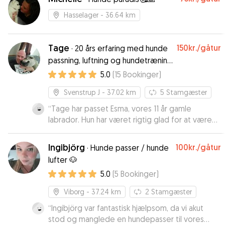
Hasselager
- 36.64 km
Tage
150kr.
/gåtur
·
20 års erfaring med hunde
passning, luftning og hundetræning
<3
5.0
(
15
Bookinger
)
Svenstrup J
- 37.02 km
5
Stamgæster
“
Tage har passet Esma, vores 11 år gamle
labrador. Hun har været rigtig glad for at være
hos Tage og familien og vi kan varmt anbefale
ham til andre.
”
Ingibjörg
100kr.
/gåtur
·
Hunde passer / hunde
lufter 🐶
5.0
(
5
Bookinger
)
Viborg
- 37.24 km
2
Stamgæster
“
Ingibjörg var fantastisk hjælpsom, da vi akut
stod og manglede en hundepasser til vores