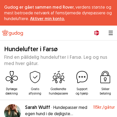
Gudog er gået sammen med Rover,
verdens største og
mest betroede netværk af femstjernede dyrepassere og
hundeluftere.
Aktiver min konto.
|
Hundelufter i Farsø
Find en pålidelig hundelufter i Farsø. Leg og nus
med hver gåtur.
Dyrlæge
Gratis
Godkendte
Support
Sikker
dækning
aflysning
hundepassere
og hjælp
betaling
Sarah Wulff
115kr.
/gåtur
·
Hundepasser med
egen hund i de dejligste