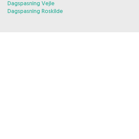
Dagspasning Vejle
Dagspasning Roskilde