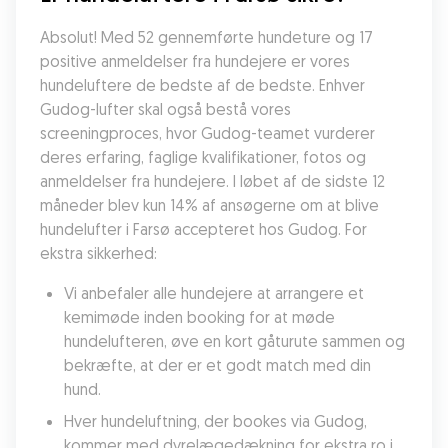
Absolut! Med 52 gennemførte hundeture og 17 
positive anmeldelser fra hundejere er vores 
hundeluftere de bedste af de bedste. Enhver 
Gudog-lufter skal også bestå vores 
screeningproces, hvor Gudog-teamet vurderer 
deres erfaring, faglige kvalifikationer, fotos og 
anmeldelser fra hundejere. I løbet af de sidste 12 
måneder blev kun 14% af ansøgerne om at blive 
hundelufter i Farsø accepteret hos Gudog. For 
ekstra sikkerhed:
Vi anbefaler alle hundejere at arrangere et 
kemimøde inden booking for at møde 
hundelufteren, øve en kort gåturute sammen og 
bekræfte, at der er et godt match med din 
hund.
Hver hundeluftning, der bookes via Gudog, 
kommer med dyrelægedækning for ekstra ro i 