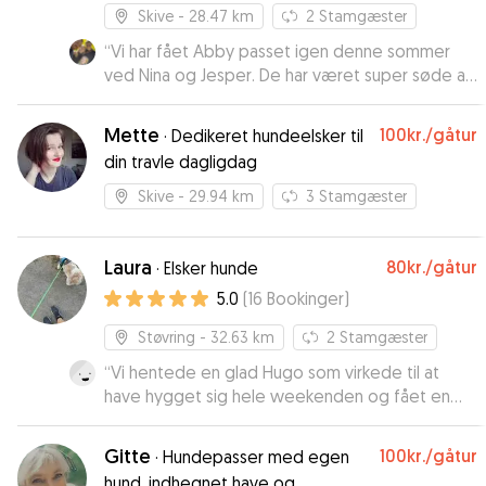
Skive
- 28.47 km
2
Stamgæster
“
Vi har fået Abby passet igen denne sommer
ved Nina og Jesper. De har været super søde at
opdatere med billeder og skriv dagligt. Det er
tydeligt de virkelig elsker at have
Mette
100kr.
/gåtur
·
Dedikeret hundeelsker til
“feriehundebørn” som forkæles til op over
din travle dagligdag
begge hundeører❤️🐶
”
Skive
- 29.94 km
3
Stamgæster
Laura
80kr.
/gåtur
·
Elsker hunde
5.0
(
16
Bookinger
)
Støvring
- 32.63 km
2
Stamgæster
“
Vi hentede en glad Hugo som virkede til at
have hygget sig hele weekenden og fået en
masse opmærksomhed. Laura mødte Hugos
behov og vi booker hellere end gerne Laura
Gitte
100kr.
/gåtur
·
Hundepasser med egen
igen til at passe Hugo.
”
hund, indhegnet have og