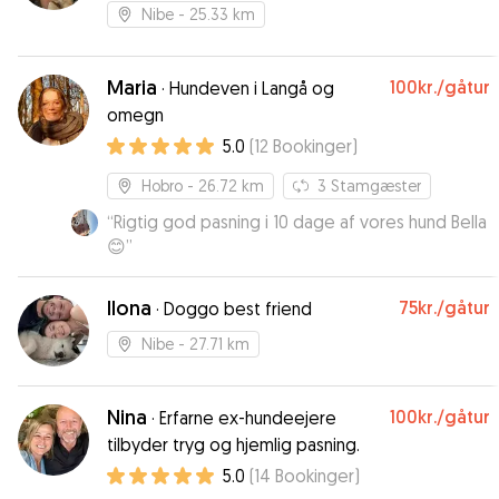
Nibe
- 25.33 km
Maria
100kr.
/gåtur
·
Hundeven i Langå og
omegn
5.0
(
12
Bookinger
)
Hobro
- 26.72 km
3
Stamgæster
“
Rigtig god pasning i 10 dage af vores hund Bella
😊
”
Ilona
75kr.
/gåtur
·
Doggo best friend
Nibe
- 27.71 km
Nina
100kr.
/gåtur
·
Erfarne ex-hundeejere
tilbyder tryg og hjemlig pasning.
5.0
(
14
Bookinger
)