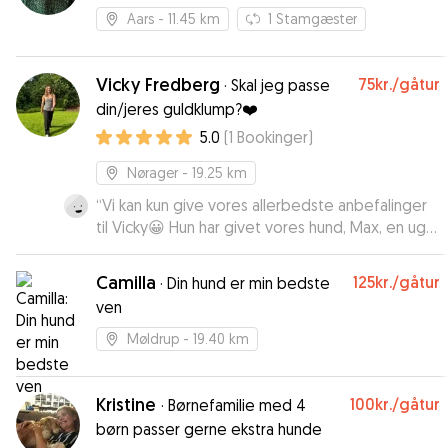
omgivelser
Aars
- 11.45 km
1
Stamgæster
Vicky Fredberg
75kr.
/gåtur
·
Skal jeg passe
din/jeres guldklump?❤️
5.0
(
1
Bookinger
)
Nørager
- 19.25 km
“
Vi kan kun give vores allerbedste anbefalinger
til Vicky😀 Hun har givet vores hund, Max, en uge
fyldt med omsorg, nærvær, hygge, pleje,
motion, kompetance og glæde. Fra første
Camilla
125kr.
/gåtur
·
Din hund er min bedste
øjeblik vandt Vicky hans hjerte😊 Max kunne ikke
ven
have været i bedre hænder end sammen med
Vicky👍 Vi er så glade for, at Vicky tog sig af Max
Møldrup
- 19.40 km
og gav ham en super, dejlig uge. Vi kan tydeligt
mærke på Max, at han har haft det godt takket
være Vicky. Så Max stjerner fra Max og familie😀
Kristine
”
100kr.
/gåtur
·
Børnefamilie med 4
børn passer gerne ekstra hunde