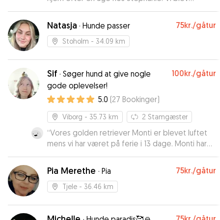
igennem ugen opdateret på hvordan det gik
med hende, og fik tilsendt både billeder og
Natasja
75kr.
/gåtur
·
Hunde passer
video. 🤗 Vi har tidligere erfaring med at Canutta
kommer meget stresset hjem, så at se hende så
Stoholm
- 34.09 km
glad og rolig (bare lidt træt) gjorde os trygge
ved at levere hende til Stephanie igen en anden
Sif
100kr.
/gåtur
gang. ❤️
·
Søger hund at give nogle
”
gode oplevelser!
5.0
(
27
Bookinger
)
Viborg
- 35.73 km
2
Stamgæster
“
Vores golden retriever Monti er blevet luftet
mens vi har været på ferie i 13 dage. Monti har
været rigtig glad for Sif, og vi har været helt
trygge. Det er tydeligt, at Sif har en naturlig og
Pia Merethe
75kr.
/gåtur
·
Pia
kærlig tilgang til dyr. Vi kan kun give de varmeste
anbefalinger.
”
Tjele
- 36.46 km
Michelle
75kr.
/gåtur
·
Hunde paradis🥰🙏