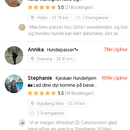
hundevenligt hus
5.0
(
21
Bookinger
)
Hobro
- 32.78 km
1
Stamgæster
“
Max blev passet hos Gitte i weekenden, og hun
og hendes hunde kan klart anbefales. Det er
første gang vi har fået en glad og tilfreds hund
med hjem fra en pasning, selv om han nok gerne
Annika
75kr.
/gåtur
·
Hundepasser🐾
ville være blevet lidt længere 😀 så 5 + stjerner,
hvis man kan give det :)
”
Støvring
- 33.41 km
Stephanie
100kr.
/gåtur
·
Kjeskær Hundehjem
🏡 Lad dine dyr komme på besøg
hos andre dyrevenner i et trygt
5.0
(
18
Bookinger
)
miljø💫
Nykøbing Mors
- 33.74 km
2
Stamgæster
“
Vi er meget tilfredse! 😊 Canutta kom glad
hjem efter en uge hos Stephanie. Vi blev