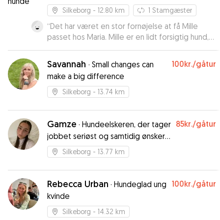
Silkeborg
- 12.80 km
1
Stamgæster
“
Det har været en stor fornøjelse at få Mille
passet hos Maria. Mille er en lidt forsigtig hund,
men den har haft det rigtig godt hos Maria. Det
var tydeligt at mærke, da jeg hentede den. Den
Savannah
100kr.
/gåtur
·
Small changes can
var ikke stresset. Mille vil gerne passes hos Maria
make a big difference
igen.
”
Silkeborg
- 13.74 km
Gamze
85kr.
/gåtur
·
Hundeelskeren, der tager
jobbet seriøst og samtidig ønsker
det bedste for jeres bedsteven.
Silkeborg
- 13.77 km
Rebecca Urban
100kr.
/gåtur
·
Hundeglad ung
kvinde
Silkeborg
- 14.32 km