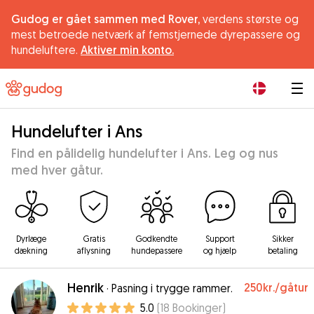
Gudog er gået sammen med Rover,
verdens største og
mest betroede netværk af femstjernede dyrepassere og
hundeluftere.
Aktiver min konto.
|
Hundelufter i Ans
Find en pålidelig hundelufter i Ans. Leg og nus
med hver gåtur.
Dyrlæge
Gratis
Godkendte
Support
Sikker
dækning
aflysning
hundepassere
og hjælp
betaling
Henrik
250kr.
/gåtur
·
Pasning i trygge rammer.
5.0
(
18
Bookinger
)