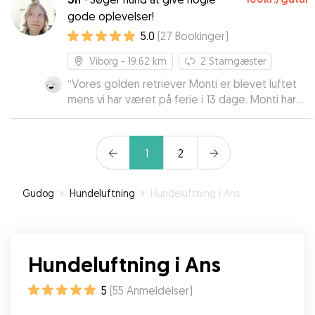
gode oplevelser!
5.0
(
27
Bookinger
)
Viborg
- 19.62 km
2
Stamgæster
“
Vores golden retriever Monti er blevet luftet
mens vi har været på ferie i 13 dage. Monti har
været rigtig glad for Sif, og vi har været helt
trygge. Det er tydeligt, at Sif har en naturlig og
kærlig tilgang til dyr. Vi kan kun give de varmeste
1
2
anbefalinger.
”
Gudog
»
Hundeluftning
»
Hundeluftning i Ans
Hundeluftning i Ans
5
(
55
Anmeldelser
)