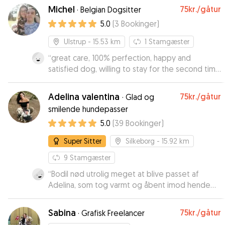
Michel
75kr.
/gåtur
·
Belgian Dogsitter
5.0
(
3
Bookinger
)
Ulstrup
- 15.53 km
1
Stamgæster
“
great care, 100% perfection, happy and
satisfied dog, willing to stay for the second time
I recommend
”
Adelina valentina
75kr.
/gåtur
·
Glad og
smilende hundepasser
5.0
(
39
Bookinger
)
Super Sitter
Silkeborg
- 15.92 km
9
Stamgæster
“
Bodil nød utrolig meget at blive passet af
Adelina, som tog varmt og åbent imod hende
allerede ved første “prøve-møde”. Så trygt og
dejligt at Adelina lavede et par gode
Sabina
75kr.
/gåtur
·
Grafisk Freelancer
opdateringer i løbet af pasningen. Vi var alle