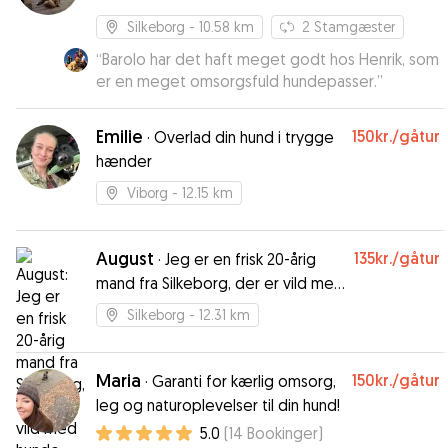
Silkeborg
- 10.58 km
2
Stamgæster
“
Barolo har det haft meget godt hos Henrik, som
er en meget omsorgsfuld hundepasser.
”
Emilie
150kr.
/gåtur
·
Overlad din hund i trygge
hænder
Viborg
- 12.15 km
August
135kr.
/gåtur
·
Jeg er en frisk 20-årig
mand fra Silkeborg, der er vild med
hunde
Silkeborg
- 12.31 km
Maria
150kr.
/gåtur
·
Garanti for kærlig omsorg,
leg og naturoplevelser til din hund!
5.0
(
14
Bookinger
)