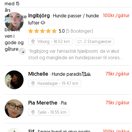
Ingibjörg
100kr.
/gåtur
·
Hunde passer / hunde
lufter 🐶
5.0
(
5
Bookinger
)
Viborg
- 18.52 km
2
Stamgæster
“
Ingibjörg var fantastisk hjælpsom, da vi akut
stod og manglede en hundepasser til vores
gravhund Frida. Frida havde en fantastisk ferie
ved Ingibjörg og hendes hund Benji, med lange
Michelle
75kr.
/gåtur
·
Hunde paradis🥰🙏
gåture, hygge og leg. Vi fik løbende
opdateringer og billeder tilsendt, hvilket betød
Hasselager
- 19.47 km
vi kunne nyde vores ferie uden bekymringer. Vi
vil varmt anbefale Ingibjörg som hundepasser,
Pia Merethe
75kr.
/gåtur
og vil også benytte af os hendes pasning
·
Pia
fremadrettet 🥰
”
Tjele
- 19.55 km
Sif
100kr.
/gåtur
·
Søger hund at give nogle