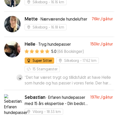
meget glade og glæder os til næste booking
”
Silkeborg
- 16.16 km
Mette
76kr.
/gåtur
·
Nærværende hundelufter
Silkeborg
- 16.18 km
Helle
150kr.
/gåtur
·
Tryg hundepasser
5.0
(
66
Bookinger
)
Super Sitter
Silkeborg
- 17.62 km
15
Stamgæster
“
Det har været trygt og tillidsfuldt at have Helle
som hunde og hus passer i vores ferie. Der har
været en fantastisk kommunikation både før og
under pasning. Især det at Helle besøgte os her
Sebastian
197kr.
/gåtur
·
Erfaren hundepasser
i huset inden pasningen af Valde, betød meget
med 15 års ekspertise - Din bedste
for os. Stor tilfredshed og anbefaling herfra.
”
ven i gode og gåture
Viborg
- 18.33 km