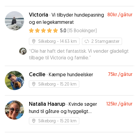
Victoria
80kr.
/gåtur
·
Vi tilbyder hundepasning
og en legekammerat
5.0
(
15
Bookinger
)
Silkeborg
- 14.63 km
2
Stamgæster
“
Ole har haft det fantastisk. Vi vender gladeligt
tilbage til Victoria og familie.
”
Cecilie
75kr.
/gåtur
·
Kæmpe hundeelsker
Silkeborg
- 15.20 km
Natalia Haarup
125kr.
/gåtur
·
Kvinde søger
hund til gåture og hyggeligt
selskab. Bor i Silkeborg midtby.
Silkeborg
- 15.20 km