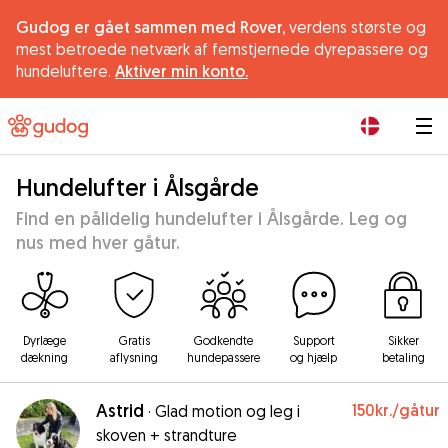
Gudog er gået sammen med Rover,
verdens største og
mest betroede netværk af femstjernede dyrepassere og
hundeluftere.
Aktiver min konto.
|
Hundelufter i Ålsgårde
Find en pålidelig hundelufter i Ålsgårde. Leg og
nus med hver gåtur.
Dyrlæge
Gratis
Godkendte
Support
Sikker
dækning
aflysning
hundepassere
og hjælp
betaling
Astrid
150kr.
/gåtur
·
Glad motion og leg i
skoven + strandture