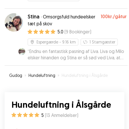
Stina
100kr.
/gåtur
·
Omsorgsfuld hundeelsker
tæt på skov
5.0
(
9
Bookinger
)
Espergærde
- 9.16 km
1
Stamgæster
“
Endnu en fantastisk pasning af Liva. Liva og Milo
elsker hinanden og Stina er så sød ved Liva, at
Liva nærmest ikke vil med hjem. Det er 3. gang
hun er her, og vi kommer gerne igen❤️
”
Gudog
»
Hundeluftning
»
Hundeluftning i Ålsgårde
Hundeluftning i Ålsgårde
5
(
13
Anmeldelser
)