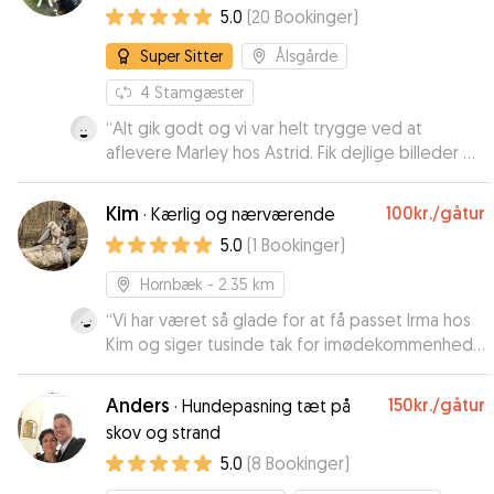
5.0
(
20
Bookinger
)
Super Sitter
Ålsgårde
4
Stamgæster
“
Alt gik godt og vi var helt trygge ved at
aflevere Marley hos Astrid. Fik dejlige billeder og
updates 🐶
”
Kim
100kr.
/gåtur
·
Kærlig og nærværende
5.0
(
1
Bookinger
)
Hornbæk
- 2.35 km
“
Vi har været så glade for at få passet Irma hos
Kim og siger tusinde tak for imødekommenhed,
hygge og kærlig opmærksomhed på Irma mens
vi var på en lille ferie. Vi kommer helt sikkert igen
Anders
150kr.
/gåtur
·
Hundepasning tæt på
! Tak til Kim for nærvær og en ukompliceret og
skov og strand
god service !
”
5.0
(
8
Bookinger
)