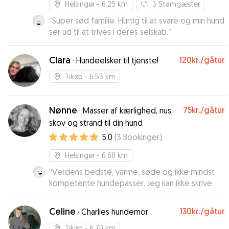
Helsingør
- 6.25 km
3
Stamgæster
“
Super sød familie. Hurtig til at svare og min hund
ser ud til at trives i deres selskab.
”
Clara
120kr.
/gåtur
·
Hundeelsker til tjenste!
Tikøb
- 6.53 km
Nønne
75kr.
/gåtur
·
Masser af kærlighed, nus,
skov og strand til din hund
5.0
(
3
Bookinger
)
Helsingør
- 6.68 km
“
Verdens bedste, varme, søde og ikke mindst
kompetente hundepasser. Jeg kan ikke skrive
det mere præcist. De aller bedste anbefalinger
herfra.
”
Celine
130kr.
/gåtur
·
Charlies hundemor
Tikøb
- 6.70 km