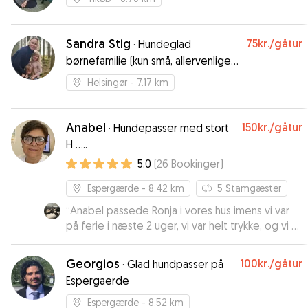
Sandra Stig
75kr.
/gåtur
·
Hundeglad
børnefamilie (kun små, allervenlige
hunde)
Helsingør
- 7.17 km
Anabel
150kr.
/gåtur
·
Hundepasser med stort
H .....
5.0
(
26
Bookinger
)
Espergærde
- 8.42 km
5
Stamgæster
“
Anabel passede Ronja i vores hus imens vi var
på ferie i næste 2 uger, vi var helt trykke, og vi er
sikre på at Ronja har haft det godt, vi kommer til
at bruge Anabel igen.
”
Georgios
100kr.
/gåtur
·
Glad hundpasser på
Espergaerde
Espergærde
- 8.52 km