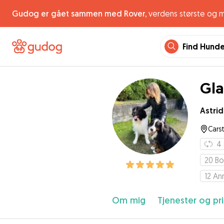
Gudog er gået sammen med Rover,
verdens største og 
Find Hund
Gla
Astrid
Cars
4
20
Bo
12
An
Om mig
Tjenester og pri