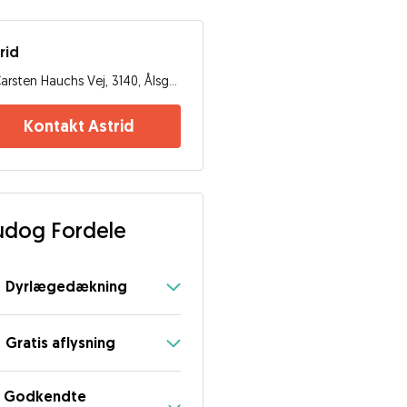
rid
Carsten Hauchs Vej, 3140, Ålsgårde
Kontakt Astrid
dog Fordele
Dyrlægedækning
Gratis aflysning
Godkendte