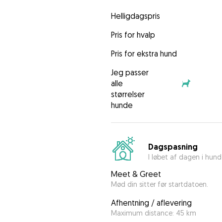
Helligdagspris
Pris for hvalp
Pris for ekstra hund
Jeg passer
alle
størrelser
hunde
Dagspasning
I løbet af dagen i hun
Meet & Greet
Mød din sitter før startdatoen.
Afhentning / aflevering
Maximum distance: 45 km