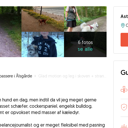
Ast
6
fotos
se
6 fotos
se alle
alle
Gu
assere i Ålsgårde
»
Glad motion og leg i skoven + strandture
hund en dag, men indtil da vil jeg meget gerne
asset schæfer, cockerspaniel, engelsk bulldog,
t er opvokset med masser af kæledyr.
elancejournalist og er meget fleksibel med pasning