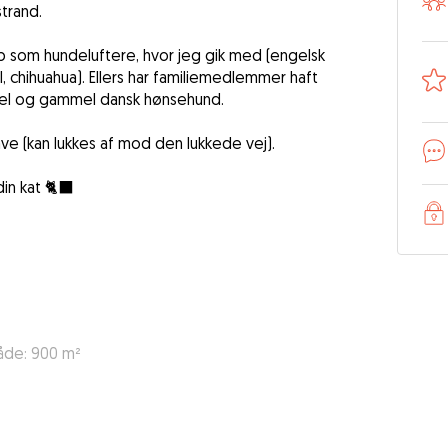
trand.
job som hundeluftere, hvor jeg gik med (engelsk
l, chihuahua). Ellers har familiemedlemmer haft
iel og gammel dansk hønsehund.
e (kan lukkes af mod den lukkede vej).
n kat 🐈‍⬛
åde: 900 m²