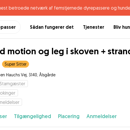
mest betroede netværk af femstjernede dyrepassere og hunde
epasser
Sådan fungerer det
Tjenester
Bliv hu
d motion og leg i skoven + stran
Super Sitter
ten Hauchs Vej, 3140, Ålsgårde
Stamgæster
okinger
meldelser
ser
Tilgængelighed
Placering
Anmeldelser