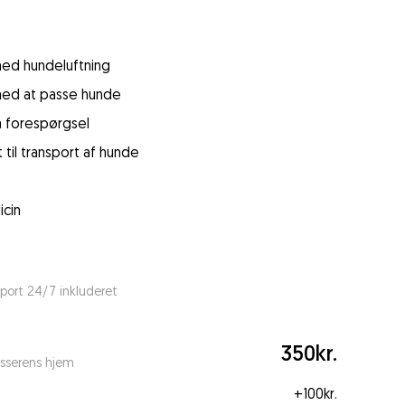
 med hundeluftning
 med at passe hunde
å forespørgsel
 til transport af hunde
icin
port 24/7 inkluderet
350kr.
sserens hjem
+
100kr.