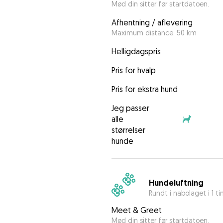
Mød din sitter før startdatoen.
Afhentning / aflevering
Maximum distance: 50 km
Helligdagspris
Pris for hvalp
Pris for ekstra hund
Jeg passer
alle
størrelser
hunde
Hundeluftning
Rundt i nabolaget i 1 t
Meet & Greet
Mød din sitter før startdatoen.