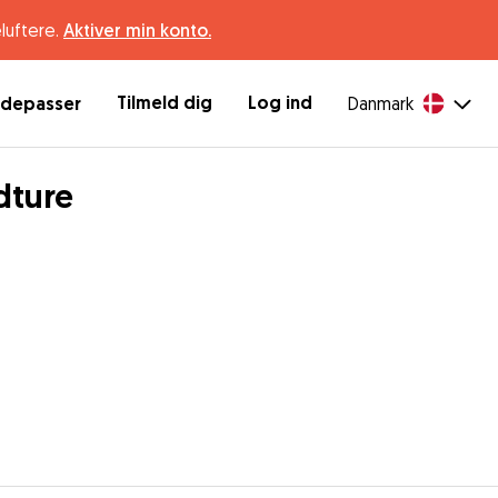
luftere.
Aktiver min konto.
Tilmeld dig
Log ind
ndepasser
Danmark
dture