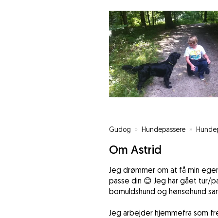
Gudog
»
Hundepassere
»
Hundep
Om Astrid
Jeg drømmer om at få min egen 
passe din 😊 Jeg har gået tur/p
bomuldshund og hønsehund sam
Jeg arbejder hjemmefra som fre