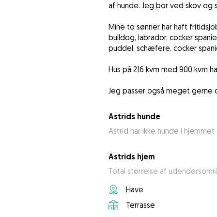
af hunde. Jeg bor ved skov og s
Mine to sønner har haft fritids
bulldog, labrador, cocker spanie
puddel, schæfere, cocker span
Hus på 216 kvm med 900 kvm hav
Jeg passer også meget gerne di
Astrids hunde
Astrid har ikke hunde i hjemmet
Astrids hjem
Total størrelse af udendørsomr
Have
Terrasse