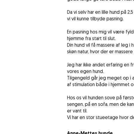
Da vi selv har en lille hund på 
vi vil kunne tilbyde pasning.
En pasning hos mig vil være fyldt
hjemme fra start til slut.
Din hund vil få massere af leg 
skøn natur, hvor der er massere 
Jeg har ikke andet erfaring en
vores egen hund.
Tilgengeld går jeg meget op i a
af stimulation både i hjemmet o
Hos os vil hunden sove på førs
sengen, på en sofa, men de kan
er vant til.
Vi har en stor stueetage hvor de
Anne-Mettes hunde