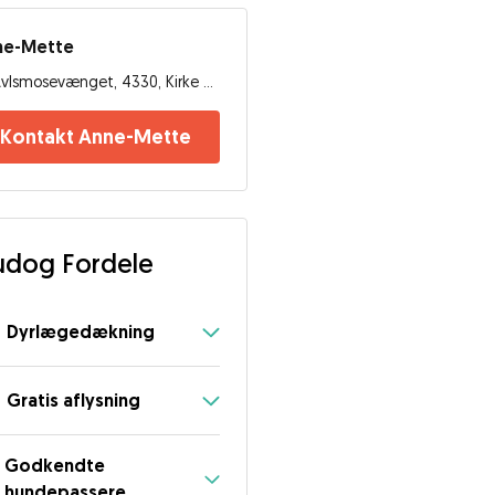
ne-Mette
Avlsmosevænget, 4330, Kirke Såby
Kontakt Anne-Mette
dog Fordele
Dyrlægedækning
Gratis aflysning
Godkendte
hundepassere