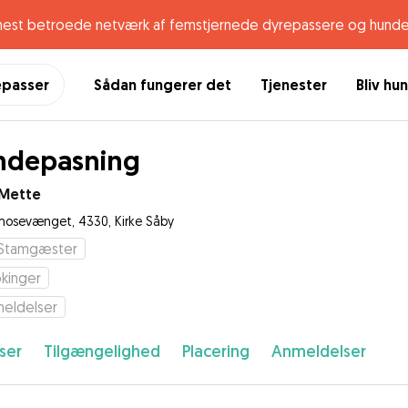
mest betroede netværk af femstjernede dyrepassere og hunde
epasser
Sådan fungerer det
Tjenester
Bliv hu
ndepasning
Mette
mosevænget, 4330, Kirke Såby
Stamgæster
kinger
eldelser
ser
Tilgængelighed
Placering
Anmeldelser