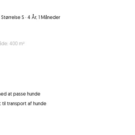
Størrelse S
·
4 År, 1 Måneder
åde: 400 m²
 med at passe hunde
 til transport af hunde