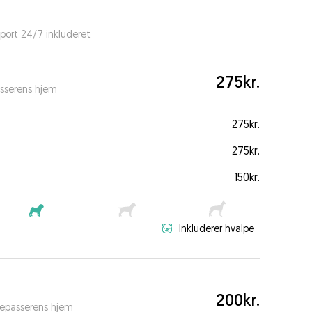
port 24/7 inkluderet
275kr.
sserens hjem
275kr.
275kr.
150kr.
Inkluderer hvalpe
200kr.
depasserens hjem