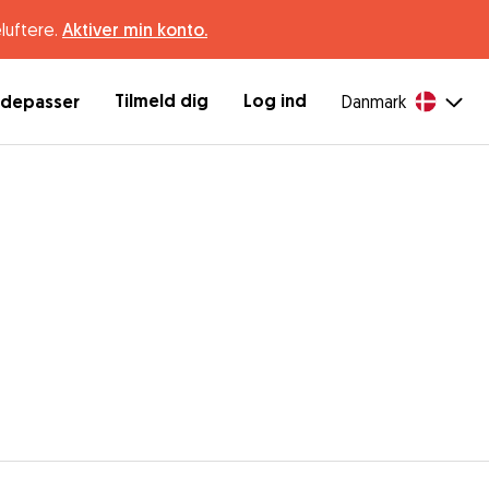
luftere.
Aktiver min konto.
Tilmeld dig
Log ind
ndepasser
Danmark