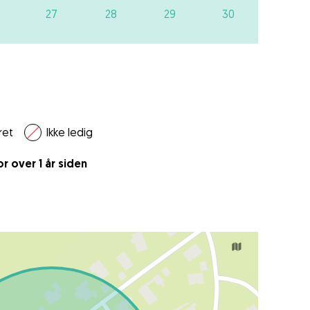
27
28
29
30
ret
Ikke ledig
 over 1 år siden