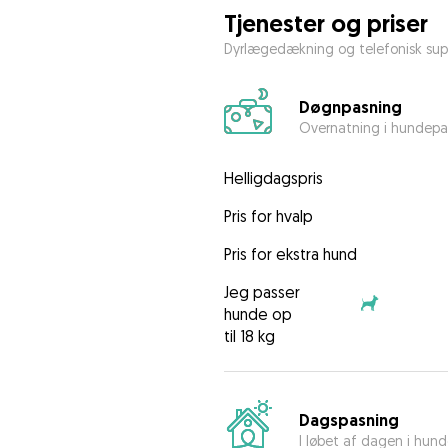
Tjenester og priser
Dyrlægedækning og telefonisk sup
Døgnpasning
Overnatning i hundepa
Helligdagspris
Pris for hvalp
Pris for ekstra hund
Jeg passer
hunde op
til 18 kg
Dagspasning
I løbet af dagen i hun