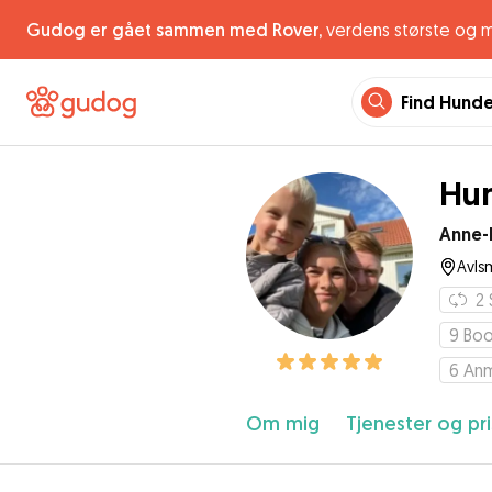
Gudog er gået sammen med Rover,
verdens største og 
Find Hund
Hu
Anne-
Avls
2
9
Boo
6
Anm
Om mig
Tjenester og pri