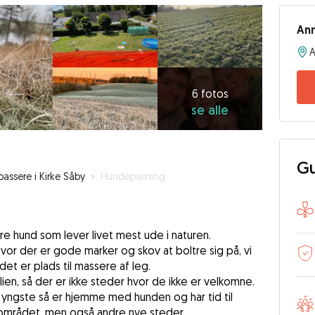
An
6
fotos
se
6 fotos
se alle
alle
Gu
assere i Kirke Såby
»
Hundepasning
re hund som lever livet mest ude i naturen.
hvor der er gode marker og skov at boltre sig på, vi
det er plads til massere af leg.
ien, så der er ikke steder hvor de ikke er velkomne.
 yngste så er hjemme med hunden og har tid til
området, men også andre nye steder.