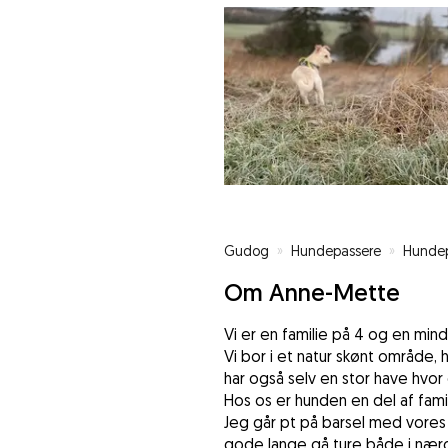
Gudog
»
Hundepassere
»
Hundep
Om Anne-Mette
Vi er en familie på 4 og en mind
Vi bor i et natur skønt område, 
har også selv en stor have hvor 
Hos os er hunden en del af famil
Jeg går pt på barsel med vores
gode lange gå ture både i nær