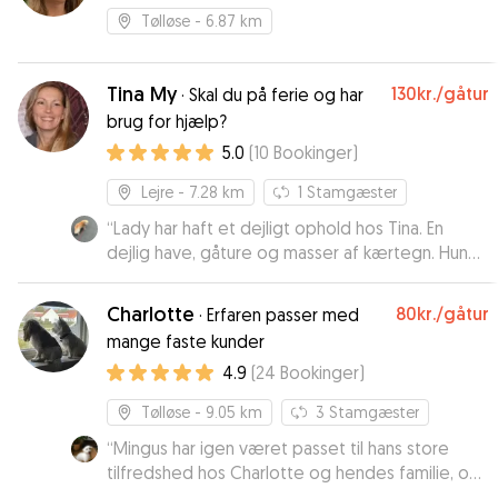
Tølløse
- 6.87 km
Tina My
130kr.
/gåtur
·
Skal du på ferie og har
brug for hjælp?
5.0
(
10
Bookinger
)
Lejre
- 7.28 km
1
Stamgæster
“
Lady har haft et dejligt ophold hos Tina. En
dejlig have, gåture og masser af kærtegn. Hun
var dejlig afslappet efter at have været hos
Tina. Vi vil rigtig geren spørge Tina en anden
Charlotte
80kr.
/gåtur
·
Erfaren passer med
gang om pasning af Lady.
”
mange faste kunder
4.9
(
24
Bookinger
)
Tølløse
- 9.05 km
3
Stamgæster
“
Mingus har igen været passet til hans store
tilfredshed hos Charlotte og hendes familie, og
ikke at forglemme Ditto, deres egen hund. Vi er