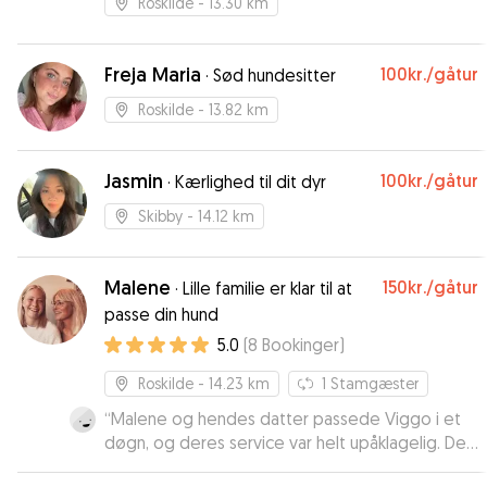
Roskilde
- 13.30 km
Freja Maria
100kr.
/gåtur
·
Sød hundesitter
Roskilde
- 13.82 km
Jasmin
100kr.
/gåtur
·
Kærlighed til dit dyr
Skibby
- 14.12 km
Malene
150kr.
/gåtur
·
Lille familie er klar til at
passe din hund
5.0
(
8
Bookinger
)
Roskilde
- 14.23 km
1
Stamgæster
“
Malene og hendes datter passede Viggo i et
døgn, og deres service var helt upåklagelig. Det
er meget tydeligt, at familien elsker hunde, så vi