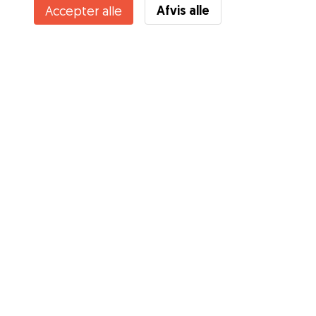
Afvis alle
Accepter alle
Tjenester
Sådan fungerer det
Om Gudog
Anmeldelser
Dyrlægedækning
Gode råd Ejere
Tips til hundepasser
Bliv hundepasser
Blog