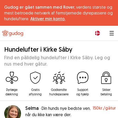
Gudog er gået sammen med Rover,
verdens største og
mest betroede netværk af femstjernede dyrepassere og
hundeluftere.
Aktiver min konto.
|
Hundelufter i Kirke Såby
Find en pålidelig hundelufter i Kirke Såby. Leg og
nus med hver gåtur.
Dyrlæge
Gratis
Godkendte
Support
Sikker
dækning
aflysning
hundepassere
og hjælp
betaling
Selma
150kr.
/gåtur
·
Din hunds nye bedste ven,
når du ikke kan være der.