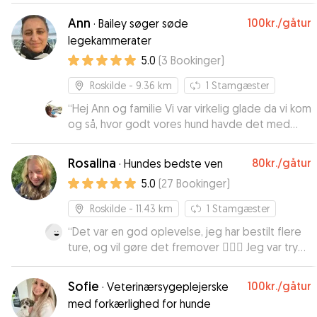
altid glade for at aflevere Mingus hos familien,
Ann
100kr.
/gåtur
·
Bailey søger søde
og han elsker at være hos dem. Så næste gang
legekammerater
vi skal rejse, booker vi først, når vi ved, om der er
5.0
(
3
Bookinger
)
plads hos dem.
”
Roskilde
- 9.36 km
1
Stamgæster
“
Hej Ann og familie Vi var virkelig glade da vi kom
og så, hvor godt vores hund havde det med
Jeres familie. Vi kunne mærke, at hun var tryg og
hyggede sig, tusinde tak for Jeres måde at
Rosalina
80kr.
/gåtur
·
Hundes bedste ven
være på. Vi vender med glæde tilbage til Jer.
5.0
(
27
Bookinger
)
God Jul og godt Nytår. Bh. Yvonne og Svend Erik
”
Roskilde
- 11.43 km
1
Stamgæster
“
Det var en god oplevelse, jeg har bestilt flere
ture, og vil gøre det fremover 🐕‍🦺😋 Jeg var tryg
ved at sende Nookie på tur, med Rosalina.
”
Sofie
100kr.
/gåtur
·
Veterinærsygeplejerske
med forkærlighed for hunde