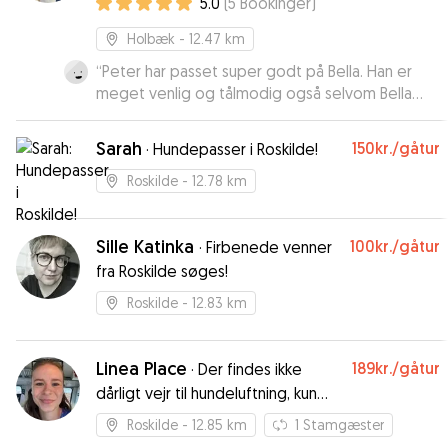
5.0
(
5
Bookinger
)
Holbæk
- 12.47 km
“
Peter har passet super godt på Bella. Han er
meget venlig og tålmodig også selvom Bella
gøede af nye lyde hver nat. Han har sendt
billeder og hilsner hver dag. Han har haft
Sarah
150kr.
/gåtur
·
Hundepasser i Roskilde!
overskud til at lege og lære Bella nye tricks. Vi
har været meget trygge og har fået en rigtig
Roskilde
- 12.78 km
glad hund hjem. Vi vil helt klart bruge Peter en
anden gang. Han får vores varmeste
Sille Katinka
100kr.
/gåtur
anbefalinger.
”
·
Firbenede venner
fra Roskilde søges!
Roskilde
- 12.83 km
Linea Place
189kr.
/gåtur
·
Der findes ikke
dårligt vejr til hundeluftning, kun
dårlig påklædning
Roskilde
- 12.85 km
1
Stamgæster