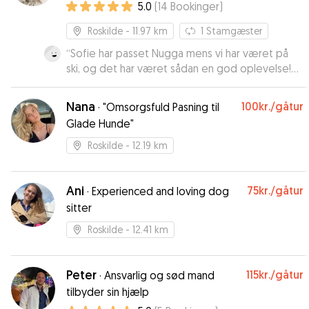
5.0
(
14
Bookinger
)
Roskilde
- 11.97 km
1
Stamgæster
“
Sofie har passet Nugga mens vi har været på
ski, og det har været sådan en god oplevelse!
Nugga blev taget godt imod, og Sofie klarede
så fint det første lille “savn” af hverdag, og
Nana
100kr.
/gåtur
·
"Omsorgsfuld Pasning til
sørgede for at Nugga faldt til. Vi fik løbende
Glade Hunde"
opdateringer, og var helt trygge ved Sofie. Kan
klart anbefales :)
”
Roskilde
- 12.19 km
Ani
75kr.
/gåtur
·
Experienced and loving dog
sitter
Roskilde
- 12.41 km
Peter
115kr.
/gåtur
·
Ansvarlig og sød mand
tilbyder sin hjælp