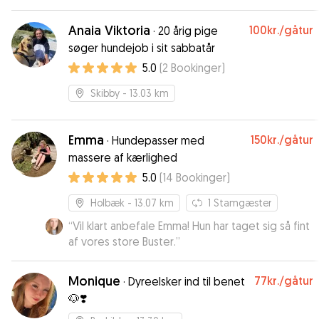
Anaia Viktoria
100kr.
/gåtur
·
20 årig pige
søger hundejob i sit sabbatår
5.0
(
2
Bookinger
)
Skibby
- 13.03 km
Emma
150kr.
/gåtur
·
Hundepasser med
massere af kærlighed
5.0
(
14
Bookinger
)
Holbæk
- 13.07 km
1
Stamgæster
“
Vil klart anbefale Emma! Hun har taget sig så fint
af vores store Buster.
”
Monique
77kr.
/gåtur
·
Dyreelsker ind til benet
🐶❣️