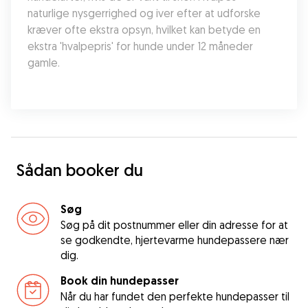
naturlige nysgerrighed og iver efter at udforske 
kræver ofte ekstra opsyn, hvilket kan betyde en 
ekstra 'hvalpepris' for hunde under 12 måneder 
gamle.
Sådan booker du
Søg
Søg på dit postnummer eller din adresse for at
se godkendte, hjertevarme hundepassere nær
dig.
Book din hundepasser
Når du har fundet den perfekte hundepasser til