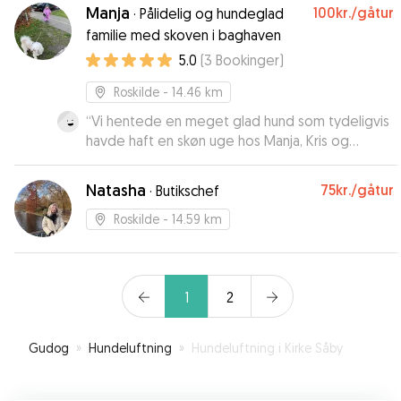
var i den grad trygge ved at efterlade Viggo i
Manja
100kr.
/gåtur
·
Pålidelig og hundeglad
deres varetægt. Malene er god til løbende at
familie med skoven i baghaven
sende billeder og opdateringer under hele
5.0
(
3
Bookinger
)
pasningen, så man kan slappe af og fokusere på
sine ærinder. Vi vil helt sikkert benytte os af
Roskilde
- 14.46 km
deres service en anden gang, ligesom vi også
helt klart kan anbefale dem til andre.
“
Vi hentede en meget glad hund som tydeligvis
”
havde haft en skøn uge hos Manja, Kris og
pigerne. Undervejs fik vi de skønneste billeder
og updates. Det har været super nemt og ligetil
Natasha
75kr.
/gåtur
·
Butikschef
at kommunikere med Manja hele vejen igennem,
og en rigtig god oplevelse for våde os og
Roskilde
- 14.59 km
Mango.
”
1
2
Gudog
»
Hundeluftning
»
Hundeluftning i Kirke Såby