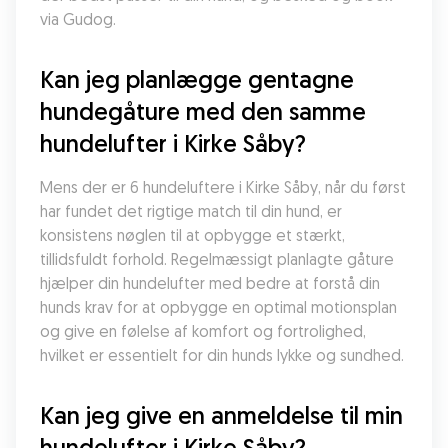
via Gudog.
Kan jeg planlægge gentagne 
hundegåture med den samme 
hundelufter i Kirke Såby?
Mens der er 6 hundeluftere i Kirke Såby, når du først 
har fundet det rigtige match til din hund, er 
konsistens nøglen til at opbygge et stærkt, 
tillidsfuldt forhold. Regelmæssigt planlagte gåture 
hjælper din hundelufter med bedre at forstå din 
hunds krav for at opbygge en optimal motionsplan 
og give en følelse af komfort og fortrolighed, 
hvilket er essentielt for din hunds lykke og sundhed.
Kan jeg give en anmeldelse til min 
hundelufter i Kirke Såby?