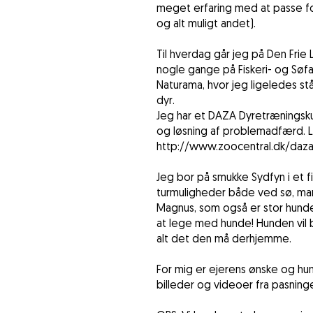
meget erfaring med at passe for
og alt muligt andet).
Til hverdag går jeg på Den Frie
nogle gange på Fiskeri- og Søfar
Naturama, hvor jeg ligeledes stå
dyr.
Jeg har et DAZA Dyretræningsku
og løsning af problemadfærd. 
http://www.zoocentral.dk/daza-
Jeg bor på smukke Sydfyn i et fi
turmuligheder både ved sø, mar
Magnus, som også er stor hunde
at lege med hunde! Hunden vil b
alt det den må derhjemme.
For mig er ejerens ønske og hu
billeder og videoer fra pasninge