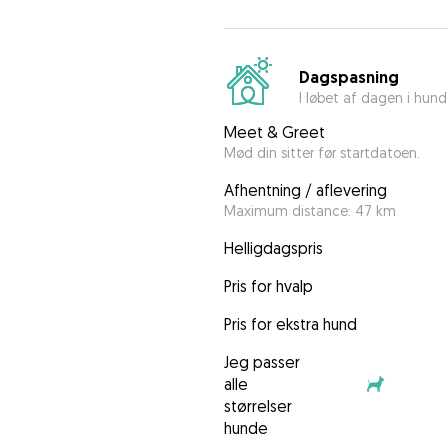
Dagspasning
I løbet af dagen i hun
Meet & Greet
Mød din sitter før startdatoen.
Afhentning / aflevering
Maximum distance: 47 km
Helligdagspris
Pris for hvalp
Pris for ekstra hund
Jeg passer
alle
størrelser
hunde