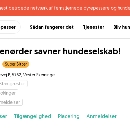
mest betroede netværk af femstjernede dyrepassere og hunde
epasser
Sådan fungerer det
Tjenester
Bliv hu
enørder savner hundeselskab!
Super Sitter
evej P, 5762, Vester Skerninge
Stamgæster
okinger
meldelser
ser
Tilgængelighed
Placering
Anmeldelser