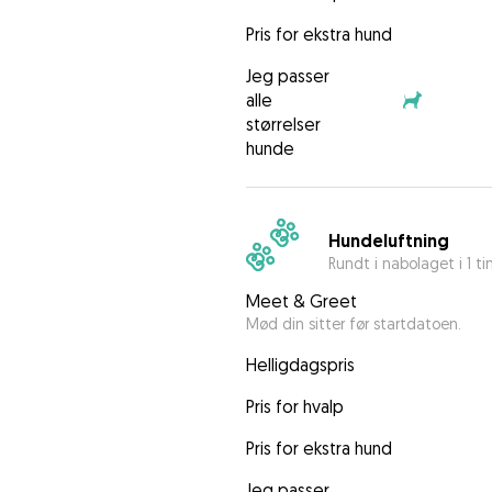
Pris for ekstra hund
Jeg passer
alle
størrelser
hunde
Hundeluftning
Rundt i nabolaget i 1 t
Meet & Greet
Mød din sitter før startdatoen.
Helligdagspris
Pris for hvalp
Pris for ekstra hund
Jeg passer