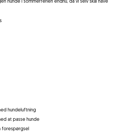
en hunde i sommerferien endnu, da vi selv skal have
s
 med hundeluftning
 med at passe hunde
å forespørgsel