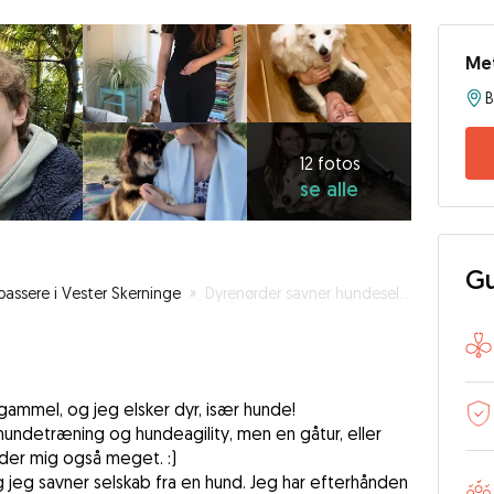
Me
12
fotos
se
12 fotos
se alle
alle
Gu
assere i Vester Skerninge
»
Dyrenørder savner hundeselskab!
gammel, og jeg elsker dyr, især hunde!
 hundetræning og hundeagility, men en gåtur, eller
er mig også meget. :)
 og jeg savner selskab fra en hund. Jeg har efterhånden