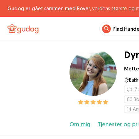
Gudog er gået sammen med Rover,
verdens største og 
Find Hund
Dyr
Mette
Bakk
7
60
Bo
14
An
Om mig
Tjenester og pri