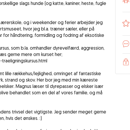
skellige slags hunde (og katte, kaniner, heste, fugle
 Lærerskole, og i weekender og ferier arbejder jeg
tsmuseet, hvor jeg bl.a. træner sæler, eller på
r for håndtering, formidling og fodring af eksotiske
rsus, som b.la. omhandler dyrevelfærd, aggression,
Læs gerne mere om kurset her;
traeligningskursus.html
nt lille rækkehus/lejlighed, omringet af fantastiske
k, strand og skov. Her bor jeg med min kæreste
elsker. Magnus læser til dyrepasser og elsker især
live behandlet som en del af vores familie, og må
ndens trivsel det vigtigste. Jeg sender meget gerne
n, hvis det ønskes. :)