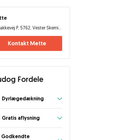
tte
Bakkevej P, 5762, Vester Skerninge
Kontakt Mette
dog Fordele
Dyrlægedækning
Gratis aflysning
Godkendte