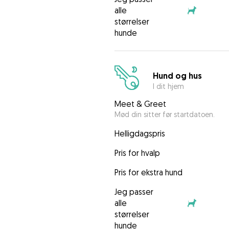
alle
størrelser
hunde
Hund og hus
I dit hjem
Meet & Greet
Mød din sitter før startdatoen.
Helligdagspris
Pris for hvalp
Pris for ekstra hund
Jeg passer
alle
størrelser
hunde