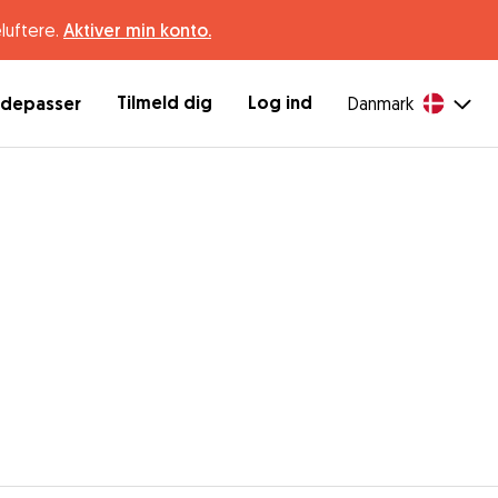
luftere.
Aktiver min konto.
Tilmeld dig
Log ind
ndepasser
Danmark