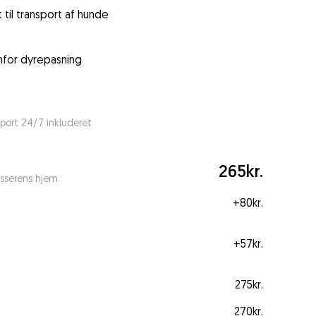
 til transport af hunde
enfor dyrepasning
port 24/7 inkluderet
265kr.
sserens hjem
+
80kr.
+
57kr.
275kr.
270kr.