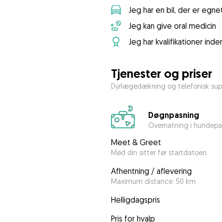
Jeg har en bil, der er egnet
Jeg kan give oral medicin
Jeg har kvalifikationer ind
Tjenester og priser
Dyrlægedækning og telefonisk sup
Døgnpasning
Overnatning i hundepa
Meet & Greet
Mød din sitter før startdatoen.
Afhentning / aflevering
Maximum distance: 50 km
Helligdagspris
Pris for hvalp