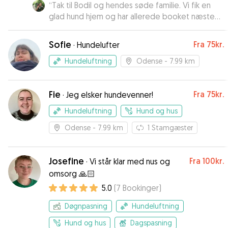
“
Tak til Bodil og hendes søde familie. Vi fik en
glad hund hjem og har allerede booket næste
pasning.
”
Sofie
Fra
75kr.
·
Hundelufter
Hundeluftning
Odense
- 7.99 km
Fie
Fra
75kr.
·
Jeg elsker hundevenner!
Hundeluftning
Hund og hus
Odense
- 7.99 km
1
Stamgæster
Josefine
Fra
100kr.
·
Vi står klar med nus og
omsorg 🙏🏻
5.0
(
7
Bookinger
)
Døgnpasning
Hundeluftning
Hund og hus
Dagspasning