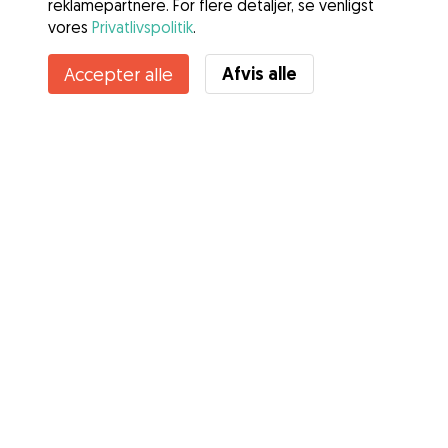
reklamepartnere. For flere detaljer, se venligst
vores
Privatlivspolitik
.
Afvis alle
Accepter alle
Tjenester
Sådan fungerer det
Om Gudog
Anmeldelser
Dyrlægedækning
Gode råd Ejere
Tips til hundepasser
Bliv hundepasser