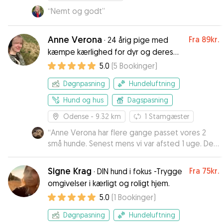
“
Nemt og godt
”
Anne Verona
Fra
89kr.
·
24 årig pige med
kæmpe kærlighed for dyr og deres
velfærd i Odense
5.0
(
5
Bookinger
)
Døgnpasning
Hundeluftning
Hund og hus
Dagspasning
Odense
- 9.32 km
1
Stamgæster
“
Anne Verona har flere gange passet vores 2
små hunde. Senest mens vi var afsted 1 uge. De
har haft det super godt, og fået den pleje,
omsorg og tryghed de hver især behøvede. Vi
Signe Krag
Fra
75kr.
·
DIN hund i fokus -Trygge
har følt os trygge ved at overlade både dyr og
omgivelser i kærligt og roligt hjem.
hjem til hende, og har fået løbende billeder og
5.0
(
1
Bookinger
)
beskeder om hvordan det er gået. Vi kan kun
anbefale Anne som hundepasser i både kortere
Døgnpasning
Hundeluftning
og længere tid!
”