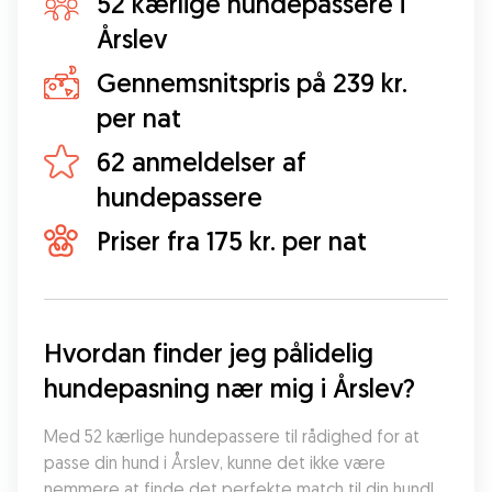
52 kærlige hundepassere i
Årslev
Gennemsnitspris på 239 kr.
per nat
62 anmeldelser af
hundepassere
Priser fra 175 kr. per nat
Hvordan finder jeg pålidelig 
hundepasning nær mig i Årslev?
Med 52 kærlige hundepassere til rådighed for at 
passe din hund i Årslev, kunne det ikke være 
nemmere at finde det perfekte match til din hund! 