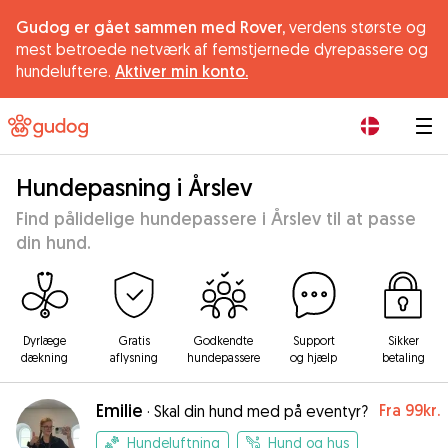
Gudog er gået sammen med Rover,
verdens største og
mest betroede netværk af femstjernede dyrepassere og
hundeluftere.
Aktiver min konto.
|
Hundepasning i Årslev
Find pålidelige hundepassere i Årslev til at passe
din hund.
Dyrlæge
Gratis
Godkendte
Support
Sikker
dækning
aflysning
hundepassere
og hjælp
betaling
Emilie
Fra
99kr.
·
Skal din hund med på eventyr?
Hundeluftning
Hund og hus