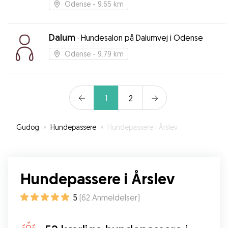
Odense
- 9.65 km
med i, at Kanto havde det rigtig godt under
pasningen.
”
Dalum
·
Hundesalon på Dalumvej i Odense
Odense
- 9.79 km
1
2
Gudog
»
Hundepassere
»
Hundepassere i Årslev
Hundepassere i Årslev
5
(
62
Anmeldelser
)