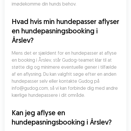
imødekomme din hunds behov.
Hvad hvis min hundepasser aflyser 
en hundepasningsbooking i 
Årslev?
Mens det er sjældent for en hundepasser at aflyse 
en booking i Årslev, står Gudog-teamet klar til at 
støtte dig og minimere eventuelle gener i tilfælde 
af en aflysning. Du kan valgfrit søge efter en anden 
hundepasser selv eller kontakte Gudog på 
info@gudog.com, så vi kan forbinde dig med andre 
kærlige hundepassere i dit område.
Kan jeg aflyse en 
hundepasningsbooking i Årslev?