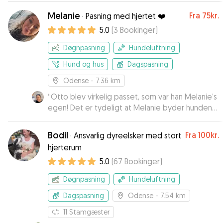
er rigtige hundeelskere. Jeg føler virkelig min
Melanie
Fra
75kr.
·
Pasning med hjertet ❤️
hund er i trygge hænder. De får min største
5.0
(
3
Bookinger
)
anbefaling!
”
Døgnpasning
Hundeluftning
Hund og hus
Dagspasning
Odense
- 7.36 km
“
Otto blev virkelig passet, som var han Melanie’s
egen! Det er tydeligt at Melanie byder hunden
velkommen pga. lyst. Hver dag fik vi
opdateringer med “dagbog” og billeder. Vi ville
Bodil
Fra
100kr.
·
Ansvarlig dyreelsker med stort
med garanti vælge Melanie igen- også selvom vi
hjerterum
kørte mere end 1 time for at aflevere og hente.
”
5.0
(
67
Bookinger
)
Døgnpasning
Hundeluftning
Dagspasning
Odense
- 7.54 km
11
Stamgæster