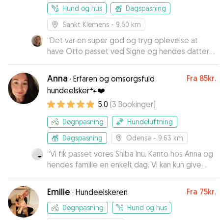
Hund og hus
Dagspasning
Sankt Klemens
- 9.60 km
“
Det var en super god og tryg oplevelse at
have Otto passet ved Signe og hendes datter
Ida. Vi fik billeder undervejs og han er
simpelthen bare blevet passet godt på. Mange
Anna
Fra
85kr.
·
Erfaren og omsorgsfuld
tak for det Signe!
”
hundeelsker🐾❤️
5.0
(
3
Bookinger
)
Døgnpasning
Hundeluftning
Dagspasning
Odense
- 9.63 km
“
Vi fik passet vores Shiba Inu, Kanto hos Anna og
hendes familie en enkelt dag. Vi kan kun give
Anna og hendes familie vores bedste
anbefalinger. Kanto fik masser af
Emilie
Fra
75kr.
·
Hundeelskeren
opmærksomhed, gode aktiviteter og lange
gåture. Anna var flink til at sende billeder af
Døgnpasning
Hund og hus
Kanto i løbet af dagen, så vi trygt kunne følge