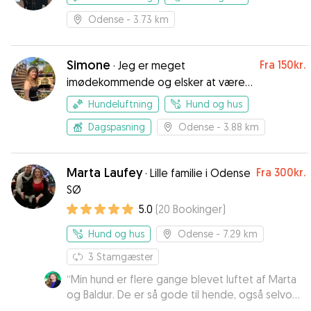
Odense
- 3.73 km
Simone
Fra
150kr.
·
Jeg er meget
imødekommende og elsker at være
social og gå lange ture
Hundeluftning
Hund og hus
Dagspasning
Odense
- 3.88 km
Marta Laufey
Fra
300kr.
·
Lille familie i Odense
SØ
5.0
(
20
Bookinger
)
Hund og hus
Odense
- 7.29 km
3
Stamgæster
“
Min hund er flere gange blevet luftet af Marta
og Baldur. De er så gode til hende, også selvom
hun kan være en vildbasse. Man kan mærke at de