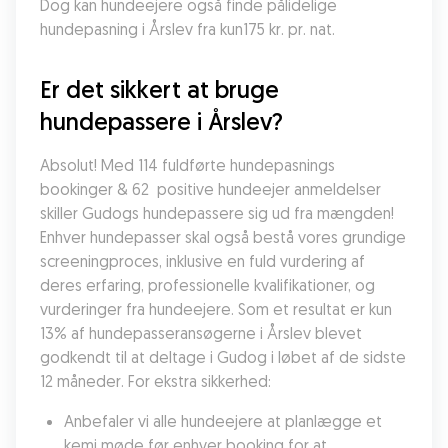
Dog kan hundeejere også finde pålidelige 
hundepasning i Årslev fra kun175 kr. pr. nat.
Er det sikkert at bruge 
hundepassere i Årslev?
Absolut! Med 114 fuldførte hundepasnings 
bookinger & 62  positive hundeejer anmeldelser 
skiller Gudogs hundepassere sig ud fra mængden! 
Enhver hundepasser skal også bestå vores grundige 
screeningproces, inklusive en fuld vurdering af 
deres erfaring, professionelle kvalifikationer, og 
vurderinger fra hundeejere. Som et resultat er kun 
13% af hundepasseransøgerne i Årslev blevet 
godkendt til at deltage i Gudog i løbet af de sidste 
12 måneder. For ekstra sikkerhed:
Anbefaler vi alle hundeejere at planlægge et 
kemi møde før enhver booking for at 