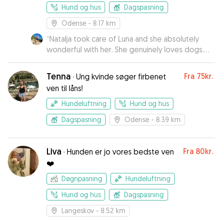
Hund og hus
Dagspasning
Odense
- 8.17 km
“
Natalja took care of Luna and she absolutely
wonderful with her. She genuinely loves dogs.
And Luna had a good feeling about her when
she met her the first time. She took Luna for
Tenna
Fra
75kr.
·
Ung kvinde søger firbenet
walks, played with her, and made sure she felt
ven til låns!
loved and safe the entire time. I’ll definitely be
booking her again! Thank you so much for taking
Hundeluftning
Hund og hus
such great care of Luna!
”
Dagspasning
Odense
- 8.39 km
Liva
Fra
80kr.
·
Hunden er jo vores bedste ven
❤️
Døgnpasning
Hundeluftning
Hund og hus
Dagspasning
Langeskov
- 8.52 km