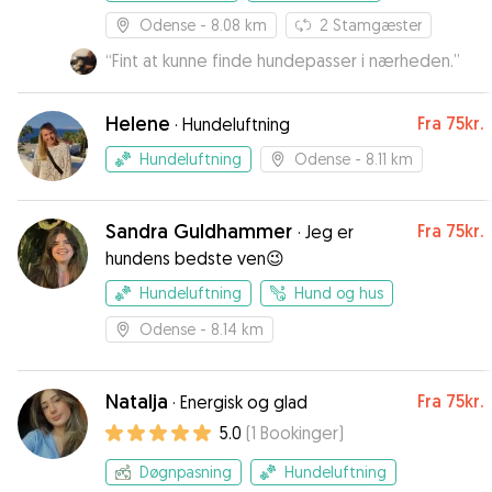
Odense
- 8.08 km
2
Stamgæster
“
Fint at kunne finde hundepasser i nærheden.
”
Helene
Fra
75kr.
·
Hundeluftning
Hundeluftning
Odense
- 8.11 km
Sandra Guldhammer
Fra
75kr.
·
Jeg er
hundens bedste ven😉
Hundeluftning
Hund og hus
Odense
- 8.14 km
Natalja
Fra
75kr.
·
Energisk og glad
5.0
(
1
Bookinger
)
Døgnpasning
Hundeluftning