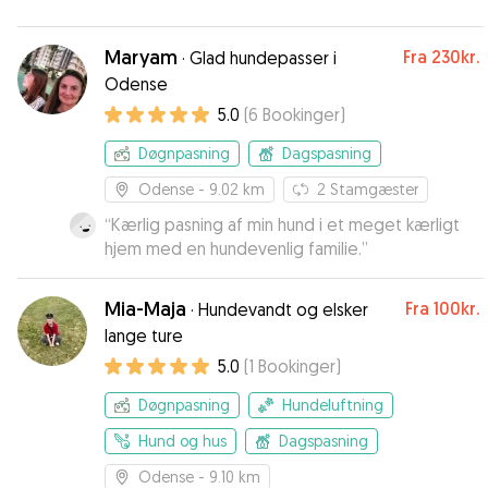
Maryam
Fra
230kr.
·
Glad hundepasser i
Odense
5.0
(
6
Bookinger
)
Døgnpasning
Dagspasning
Odense
- 9.02 km
2
Stamgæster
“
Kærlig pasning af min hund i et meget kærligt
hjem med en hundevenlig familie.
”
Mia-Maja
Fra
100kr.
·
Hundevandt og elsker
lange ture
5.0
(
1
Bookinger
)
Døgnpasning
Hundeluftning
Hund og hus
Dagspasning
Odense
- 9.10 km