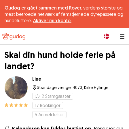
Gudog er gået sammen med Rover,
verdens største og
mest betroede netværk af femstjernede dyrepassere og
hundeluftere.
Aktiver min konto.
|
Skal din hund holde ferie på
landet?
Line
Strandagervænge, 4070, Kirke Hyllinge
2
Stamgæster
17
Bookinger
5
Anmeldelser
Kalenderen kan fyldes hurtigt op.
Reserver din