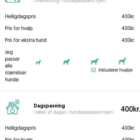
Overnatning i hundepasserens hjem
Helligdagspris
400kr.
Pris for hvalp
400kr.
Pris for ekstra hund
400kr.
Jeg
passer
alle
Inkluderer hvalpe
størrelser
hunde
Dagspasning
400kr
I løbet af dagen i hundepasserens hjem
Helligdagspris
400kr.
Pris for hvalp
400kr.