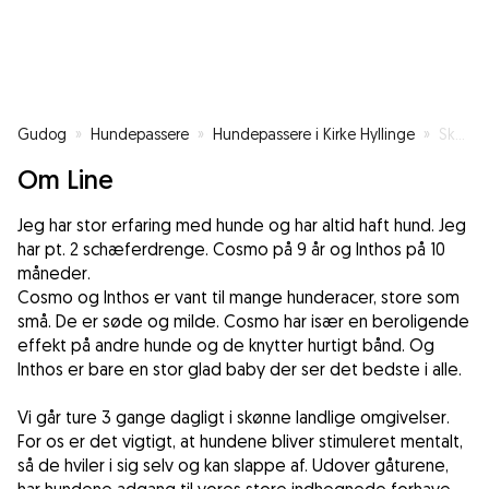
Gudog
»
Hundepassere
»
Hundepassere i Kirke Hyllinge
»
Skal din hund holde ferie på landet?
Om Line
Jeg har stor erfaring med hunde og har altid haft hund. Jeg
har pt. 2 schæferdrenge. Cosmo på 9 år og Inthos på 10
måneder.
Cosmo og Inthos er vant til mange hunderacer, store som
små. De er søde og milde. Cosmo har især en beroligende
effekt på andre hunde og de knytter hurtigt bånd. Og
Inthos er bare en stor glad baby der ser det bedste i alle.
Vi går ture 3 gange dagligt i skønne landlige omgivelser.
For os er det vigtigt, at hundene bliver stimuleret mentalt,
så de hviler i sig selv og kan slappe af. Udover gåturene,