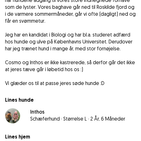
har hundene adgang til vores store indhegnede forhave
som de lyster. Vores baghave går ned til Roskilde fjord og
i de varmere sommermåneder, går vi ofte (dagligt) ned og
får en svømmetur.
Jeg har en kandidat i Biologi og har bl.a. studeret adfærd
hos hunde og ulve på Københavns Universitet. Derudover
har jeg trænet hund i mange år, med stor fornøjelse.
Cosmo og Inthos er ikke kastrerede, så derfor går det ikke
at jeres tæve går i løbetid hos os :)
Vi glæder os til at passe jeres søde hunde :D
Lines hunde
Inthos
Schæferhund
·
Størrelse L
·
2 År, 6 Måneder
Lines hjem