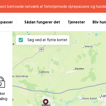
mest betroede netværk af femstjernede dyrepassere og hunde
epasser
Sådan fungerer det
Tjenester
Bliv hu
Søg ved at flytte kortet
kker
aling