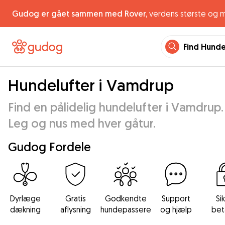
Gudog er gået sammen med Rover,
verdens største og 
Find Hund
Hundelufter i Vamdrup
Find en pålidelig hundelufter i Vamdrup.
Leg og nus med hver gåtur.
Gudog Fordele
Dyrlæge
Gratis
Godkendte
Support
Si
dækning
aflysning
hundepassere
og hjælp
bet