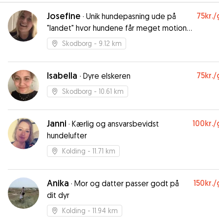
Josefine
75kr.
/
·
Unik hundepasning ude på
"landet" hvor hundene får meget motion
tilbydes
Skodborg
- 9.12 km
Isabella
75kr.
/
·
Dyre elskeren
Skodborg
- 10.61 km
Janni
100kr.
/
·
Kærlig og ansvarsbevidst
hundelufter
Kolding
- 11.71 km
Anika
150kr.
/
·
Mor og datter passer godt på
dit dyr
Kolding
- 11.94 km