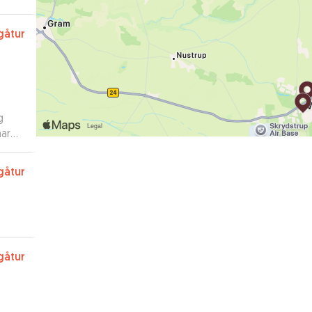
gåtur
g
har
a.
”
gåtur
gåtur