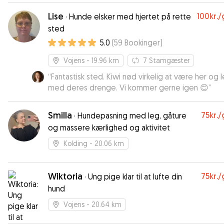
Lise
100kr.
/
·
Hunde elsker med hjertet på rette
sted
5.0
(
59
Bookinger
)
Vojens
- 19.96 km
7
Stamgæster
“
Fantastisk sted. Kiwi nød virkelig at være her og 
med deres drenge. Vi kommer gerne igen 😊
”
Smilla
75kr.
/
·
Hundepasning med leg, gåture
og massere kærlighed og aktivitet
Kolding
- 20.06 km
Wiktoria
75kr.
/
·
Ung pige klar til at lufte din
hund
Vojens
- 20.64 km