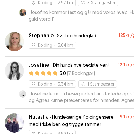
Kolding
- 12.97 km
3
Stamgæster
“
Josefine kommer fast og går med vores hvalp. H
guld værd:)
”
Stephanie
125kr.
/
·
Sød og hundeglad
Kolding
- 13.04 km
Josefine
120kr.
/
·
Din hunds nye bedste ven!
5.0
(
7
Bookinger
)
Kolding
- 13.34 km
1
Stamgæster
“
Josefine kom på besøg inden hun startede op, s
og Agnes kunne præsenteres for hinanden. Agnes
med det samme glad for hende. Jeg kommer hjem
en tilfreds hund, som er blevet dejligt stimuleret.
Natasha
90kr.
/
·
Hundekærlige Koldingensere
Josefine er en fantastisk hundelufter 🤩
”
med friske ben og trygge rammer
Kolding
- 13.59 km