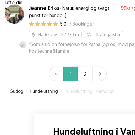
Jeanne Erika
99kr.
/
·
Natur, energi og svagt
punkt for hunde :)
5.0
(
7
Bookinger
)
Haderslev
- 22.73 km
1
Stamgæster
“
Som altid en fornøjelse for Pasha (og os) med pa
hos Jeanne&familie!
”
1
2
Gudog
»
Hundeluftning
»
Hundeluftning i Vamdrup
Hundeluftning i V