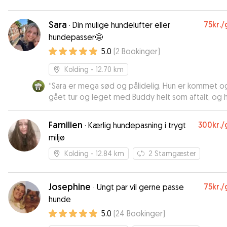
Sara
75kr.
/
·
Din mulige hundelufter eller
hundepasser🤩
5.0
(
2
Bookinger
)
Kolding
- 12.70 km
“
Sara er mega sød og pålidelig. Hun er kommet o
gået tur og leget med Buddy helt som aftalt, og 
sendt billeder til mig. Så var rigtig tilfreds med Sar
Familien
300kr.
/
·
Kærlig hundepasning i trygt
miljø
Kolding
- 12.84 km
2
Stamgæster
Josephine
75kr.
/
·
Ungt par vil gerne passe
hunde
5.0
(
24
Bookinger
)