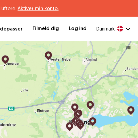
luftere.
Aktiver min konto.
Tilmeld dig
Log ind
ndepasser
Danmark