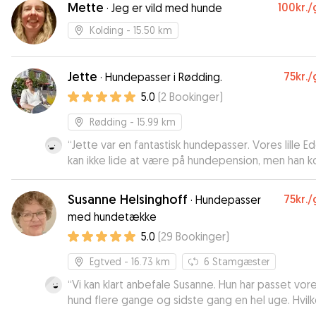
Mette
100kr.
/
·
Jeg er vild med hunde
Kolding
- 15.50 km
Jette
75kr.
/
·
Hundepasser i Rødding.
5.0
(
2
Bookinger
)
Rødding
- 15.99 km
“
Jette var en fantastisk hundepasser. Vores lille E
kan ikke lide at være på hundepension, men han 
hjem fra Jettes hus glad, sund og træt.
Kommunikationen med Jette var nem, venlig og
Susanne Helsinghoff
75kr.
/
·
Hundepasser
rettidig. Jette (og hendes børnebørn) tog sig
med hundetække
fremragende af vores hund, og vi kan varmt anbe
5.0
(
29
Bookinger
)
hende. Tak, Jette!
”
Egtved
- 16.73 km
6
Stamgæster
“
Vi kan klart anbefale Susanne. Hun har passet vor
hund flere gange og sidste gang en hel uge. Hvilk
var helt trygge ved.
”