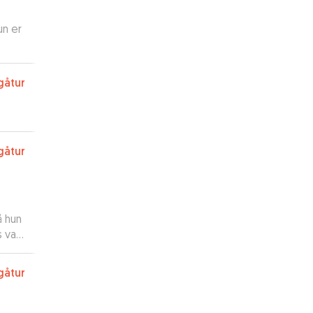
un er
gåtur
gåtur
å hun
 var
 til
gåtur