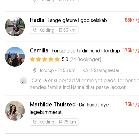
Hadia
85kr.
/
·
Lange gåture i god selskab
Kolding
- 13.63 km
Camilla
175kr.
/
·
Forkælelse til din hund i Jordrup
5.0
(
24
Bookinger
)
Jordrup
- 14.56 km
3
Stamgæster
“
Camilla er supersød Vi er meget glade for hende og
hendes familie incl Nanna til at passe Jackson.
”
Mathilde Thulsted
75kr.
/
·
Din hunds nye
legekammerat
Kolding
- 14.75 km