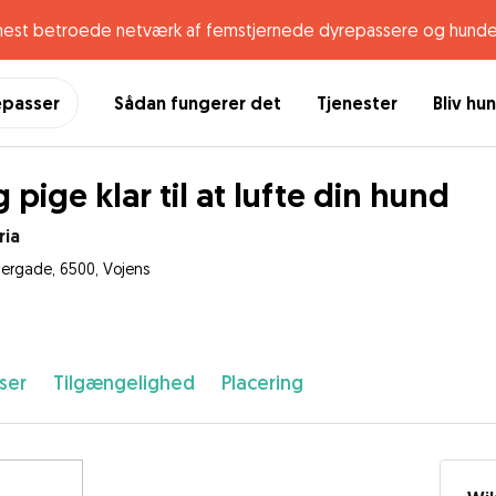
mest betroede netværk af femstjernede dyrepassere og hunde
epasser
Sådan fungerer det
Tjenester
Bliv hu
 pige klar til at lufte din hund
ria
ergade, 6500, Vojens
ser
Tilgængelighed
Placering