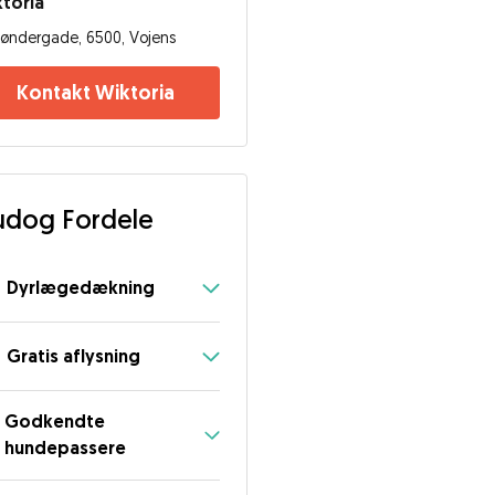
toria
øndergade, 6500, Vojens
Kontakt Wiktoria
dog Fordele
Dyrlægedækning
Gratis aflysning
Godkendte
hundepassere