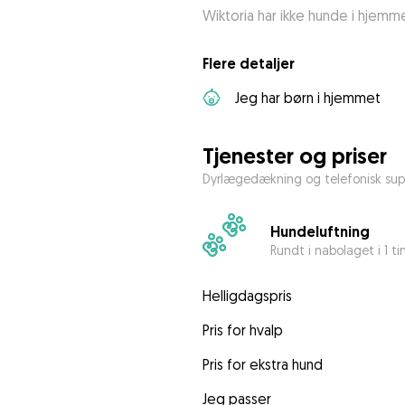
Wiktoria har ikke hunde i hjemm
Flere detaljer
Jeg har børn i hjemmet
Tjenester og priser
Dyrlægedækning og telefonisk sup
Hundeluftning
Rundt i nabolaget i 1 t
Helligdagspris
Pris for hvalp
Pris for ekstra hund
Jeg passer