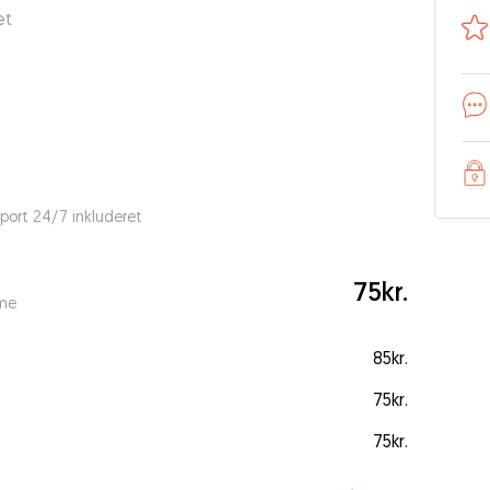
et
port 24/7 inkluderet
75kr.
ime
85kr.
75kr.
75kr.