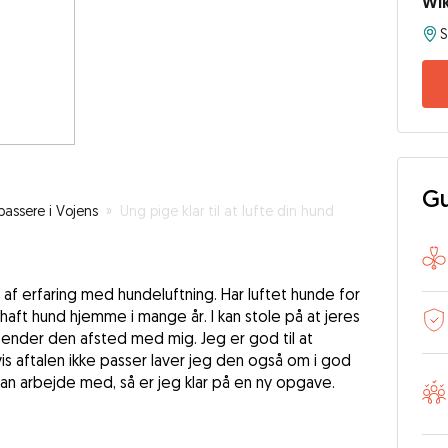
Wik
S
Gu
assere i Vojens
»
Ung pige klar til at lufte din hund
f erfaring med hundeluftning. Har luftet hunde for
haft hund hjemme i mange år. I kan stole på at jeres
 sender den afsted med mig. Jeg er god til at
vis aftalen ikke passer laver jeg den også om i god
kan arbejde med, så er jeg klar på en ny opgave.