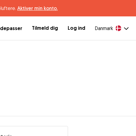
luftere.
Aktiver min konto.
Tilmeld dig
Log ind
ndepasser
Danmark