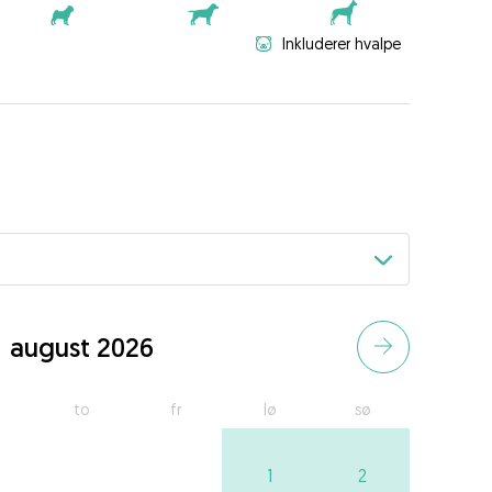
Inkluderer hvalpe
august 2026
to
fr
lø
sø
1
2