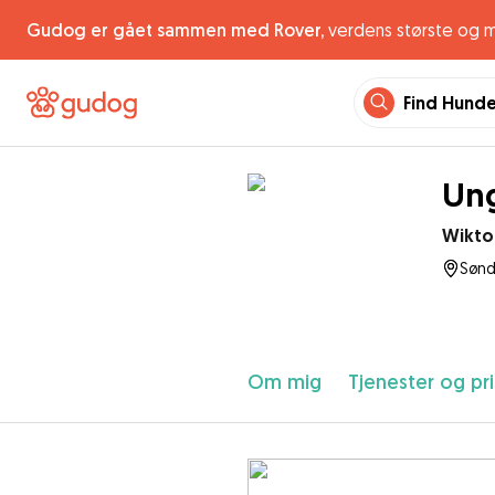
Gudog er gået sammen med Rover,
verdens største og 
Find Hund
Ung
Wikto
Sønd
Om mig
Tjenester og pri