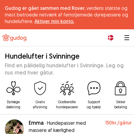
Gudog er gået sammen med Rover,
verdens største og
mest betroede netværk af femstjernede dyrepassere og
hundeluftere.
Aktiver min konto.
|
Hundelufter i Svinninge
Find en pålidelig hundelufter i Svinninge. Leg og
nus med hver gåtur.
Dyrlæge
Gratis
Godkendte
Support
Sikker
dækning
aflysning
hundepassere
og hjælp
betaling
Emma
150kr.
/gåtur
·
Hundepasser med
massere af kærlighed