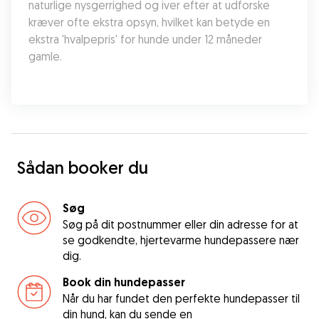
naturlige nysgerrighed og iver efter at udforske 
kræver ofte ekstra opsyn, hvilket kan betyde en 
ekstra 'hvalpepris' for hunde under 12 måneder 
gamle.
Sådan booker du
Søg
Søg på dit postnummer eller din adresse for at
se godkendte, hjertevarme hundepassere nær
dig.
Book din hundepasser
Når du har fundet den perfekte hundepasser til
din hund, kan du sende en