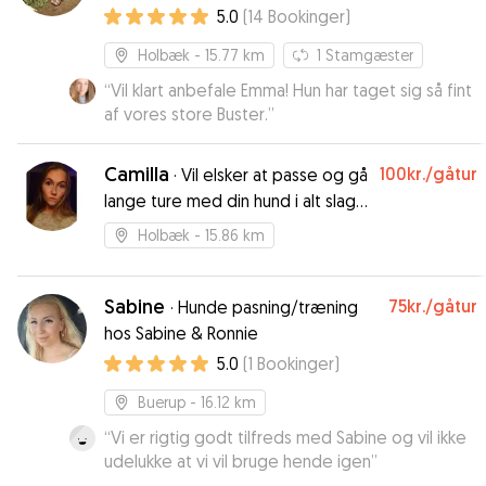
5.0
(
14
Bookinger
)
Holbæk
- 15.77 km
1
Stamgæster
“
Vil klart anbefale Emma! Hun har taget sig så fint
af vores store Buster.
”
Camilla
100kr.
/gåtur
·
Vil elsker at passe og gå
lange ture med din hund i alt slags
vejr
Holbæk
- 15.86 km
Sabine
75kr.
/gåtur
·
Hunde pasning/træning
hos Sabine & Ronnie
5.0
(
1
Bookinger
)
Buerup
- 16.12 km
“
Vi er rigtig godt tilfreds med Sabine og vil ikke
udelukke at vi vil bruge hende igen
”