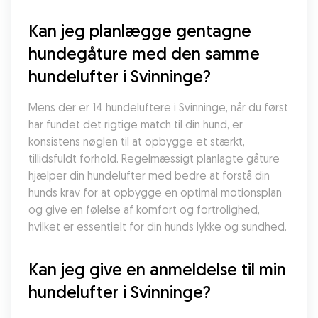
Kan jeg planlægge gentagne 
hundegåture med den samme 
hundelufter i Svinninge?
Mens der er 14 hundeluftere i Svinninge, når du først 
har fundet det rigtige match til din hund, er 
konsistens nøglen til at opbygge et stærkt, 
tillidsfuldt forhold. Regelmæssigt planlagte gåture 
hjælper din hundelufter med bedre at forstå din 
hunds krav for at opbygge en optimal motionsplan 
og give en følelse af komfort og fortrolighed, 
hvilket er essentielt for din hunds lykke og sundhed.
Kan jeg give en anmeldelse til min 
hundelufter i Svinninge?