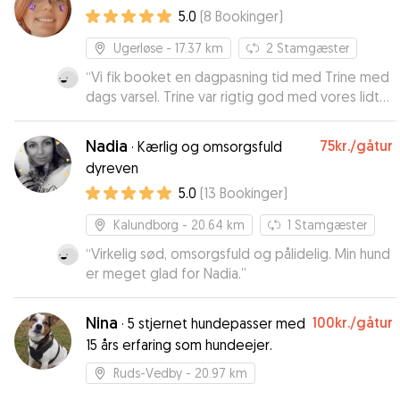
5.0
(
8
Bookinger
)
Ugerløse
- 17.37 km
2
Stamgæster
“
Vi fik booket en dagpasning tid med Trine med
dags varsel. Trine var rigtig god med vores lidt
forsigtig og tilbageholdende 6 måneder
gammel hvalp. Trine har hundekendskab og er
Nadia
75kr.
/gåtur
·
Kærlig og omsorgsfuld
en rolig og imødekommende person. Echo fik
dyreven
lov til at lege med Trines søde hunde og hun var
5.0
(
13
Bookinger
)
glade og træt da jeg hentede hende sidste på
dagen. Vi kan varm anbefaler Trine. Vi har
Kalundborg
- 20.64 km
1
Stamgæster
allerede booket flere dagpasning dage med
hende.
“
Virkelig sød, omsorgsfuld og pålidelig. Min hund
”
er meget glad for Nadia.
”
Nina
100kr.
/gåtur
·
5 stjernet hundepasser med
15 års erfaring som hundeejer.
Ruds-Vedby
- 20.97 km