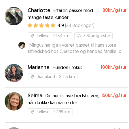
Charlotte
80kr.
/gåtur
·
Erfaren passer med
mange faste kunder
4.9
(
24
Bookinger
)
Tølløse
- 21.34 km
3
Stamgæster
“
Mingus har igen været passet til hans store
tilfredshed hos Charlotte og hendes familie, og
ikke at forglemme Ditto, deres egen hund. Vi er
altid glade for at aflevere Mingus hos familien,
Marianne
100kr.
/gåtur
·
Hunden i fokus
og han elsker at være hos dem. Så næste gang
vi skal rejse, booker vi først, når vi ved, om der er
Dianalund
- 21.55 km
plads hos dem.
”
Selma
150kr.
/gåtur
·
Din hunds nye bedste ven,
når du ikke kan være der.
Tølløse
- 22.99 km