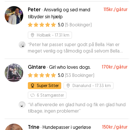
Peter
115kr.
/gåtur
·
Ansvarlig og sød mand
tilbyder sin hjælp
5.0
(
5
Bookinger
)
Holbæk
- 17.31 km
“
Peter har passet super godt på Bella. Han er
meget venlig og tålmodig også selvom Bella
gøede af nye lyde hver nat. Han har sendt
billeder og hilsner hver dag. Han har haft
Gintare
170kr.
/gåtur
·
Girl who loves dogs.
overskud til at lege og lære Bella nye tricks. Vi
5.0
(
53
Bookinger
)
har været meget trygge og har fået en rigtig
glad hund hjem. Vi vil helt klart bruge Peter en
Super Sitter
Dianalund
- 17.33 km
anden gang. Han får vores varmeste
anbefalinger.
6
Stamgæster
”
“
Vi afleverede en glad hund og fik en glad hund
tilbage, ingen problemer
”
Trine
150kr.
/gåtur
·
Hundepasser i ugerløse