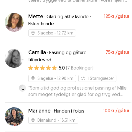
været trygge ved at Daniel skulle i vores hjem
og lufte Simba. Vi vil helt sikkert gerne benytte
Daniel en anden gang
”
Mette
125kr.
/gåtur
·
Glad og aktiv kvinde -
Elsker hunde
Slagelse
- 12.72 km
Camilla
75kr.
/gåtur
·
Pasning og gåture
tilbydes <3
5.0
(
7
Bookinger
)
Slagelse
- 12.90 km
1
Stamgæster
“
Som altid god og professionel pasning af Mille,
som meget tydeligt er glad for og tryg ved
Camilla. Camilla er altid venlig, dygtig og seriøs.
Varmeste anbefaling herfra.
”
Marianne
100kr.
/gåtur
·
Hunden i fokus
Dianalund
- 13.31 km