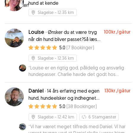
hund at kende
Slagelse
- 12.35 km
Louise
100kr.
/gåtur
·
Ønsker du at være tryg
når din hund bliver passet?Så læs
mere om mig.
5.0
(
7
Bookinger
)
Slagelse
- 12.36 km
“
Louise er en rigtig god, pålidelig og ansvarlig
hundepasser. Charlie havde det godt hos
hende.
”
Daniel
130kr.
/gåtur
·
14 års erfaring med egen
hund, hundeelsker og indhegnet
egen have.
5.0
(
38
Bookinger
)
Slagelse
- 12.42 km
6
Stamgæster
“
Vi har været meget tilfreds med Daniel. Vi har