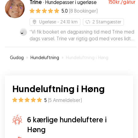
Trine
150kr.
/gåtur
·
Hundepasser i ugerløse
5.0
(
8
Bookinger
)
Ugerløse
- 24.10 km
2
Stamgæster
“
Vi fik booket en dagpasning tid med Trine med
dags varsel. Trine var rigtig god med vores lidt
forsigtig og tilbageholdende 6 måneder
gammel hvalp. Trine har hundekendskab og er
Gudog
»
Hundeluftning
»
Hundeluftning i Høng
en rolig og imødekommende person. Echo fik
lov til at lege med Trines søde hunde og hun var
glade og træt da jeg hentede hende sidste på
dagen. Vi kan varm anbefaler Trine. Vi har
Hundeluftning i Høng
allerede booket flere dagpasning dage med
hende.
”
5
(
5
Anmeldelser
)
6 kærlige hundeluftere i
Høng