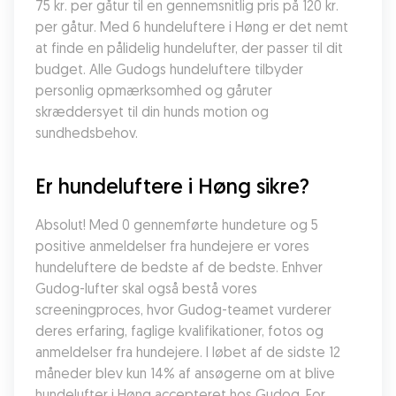
75 kr. per gåtur til en gennemsnitlig pris på 120 kr. 
per gåtur. Med 6 hundeluftere i Høng er det nemt 
at finde en pålidelig hundelufter, der passer til dit 
budget. Alle Gudogs hundeluftere tilbyder 
personlig opmærksomhed og gåruter 
skræddersyet til din hunds motion og 
sundhedsbehov.
Er hundeluftere i Høng sikre?
Absolut! Med 0 gennemførte hundeture og 5 
positive anmeldelser fra hundejere er vores 
hundeluftere de bedste af de bedste. Enhver 
Gudog-lufter skal også bestå vores 
screeningproces, hvor Gudog-teamet vurderer 
deres erfaring, faglige kvalifikationer, fotos og 
anmeldelser fra hundejere. I løbet af de sidste 12 
måneder blev kun 14% af ansøgerne om at blive 
hundelufter i Høng accepteret hos Gudog. For 