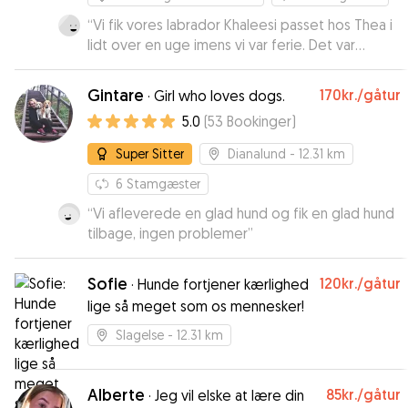
“
Vi fik vores labrador Khaleesi passet hos Thea i
lidt over en uge imens vi var ferie. Det var
tydeligvis et fantastisk ophold for Khaleesi. Thea
sendte jævnlige Updates og vi kunne følge med
Gintare
170kr.
/gåtur
·
Girl who loves dogs.
i de mange gode aktiviteter de lavede sammen.
5.0
(
53
Bookinger
)
Der var leg, lange ture i naturen og trænning, så
Khaleesi kom endda hjem og havde lært nye
Super Sitter
Dianalund
- 12.31 km
tricks. Vi giver Thea vores varmeste
anbefalinger.
6
Stamgæster
”
“
Vi afleverede en glad hund og fik en glad hund
tilbage, ingen problemer
”
Sofie
120kr.
/gåtur
·
Hunde fortjener kærlighed
lige så meget som os mennesker!
Slagelse
- 12.31 km
Alberte
85kr.
/gåtur
·
Jeg vil elske at lære din