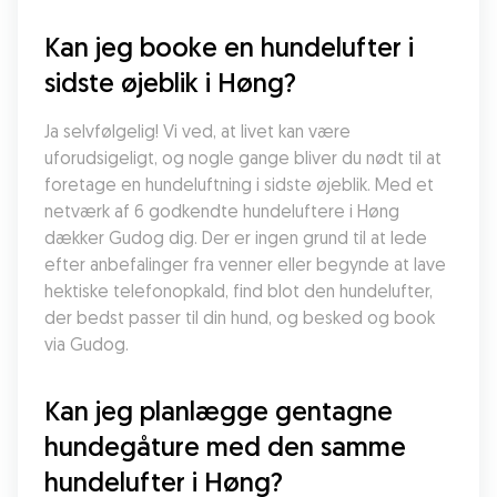
Kan jeg booke en hundelufter i 
sidste øjeblik i Høng?
Ja selvfølgelig! Vi ved, at livet kan være 
uforudsigeligt, og nogle gange bliver du nødt til at 
foretage en hundeluftning i sidste øjeblik. Med et 
netværk af 6 godkendte hundeluftere i Høng 
dækker Gudog dig. Der er ingen grund til at lede 
efter anbefalinger fra venner eller begynde at lave 
hektiske telefonopkald, find blot den hundelufter, 
der bedst passer til din hund, og besked og book 
via Gudog.
Kan jeg planlægge gentagne 
hundegåture med den samme 
hundelufter i Høng?