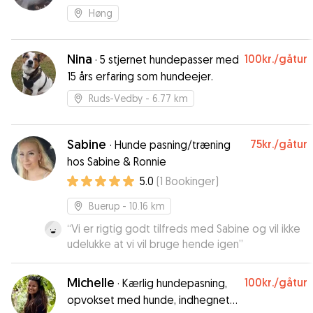
Høng
Nina
100kr.
/gåtur
·
5 stjernet hundepasser med
15 års erfaring som hundeejer.
Ruds-Vedby
- 6.77 km
Sabine
75kr.
/gåtur
·
Hunde pasning/træning
hos Sabine & Ronnie
5.0
(
1
Bookinger
)
Buerup
- 10.16 km
“
Vi er rigtig godt tilfreds med Sabine og vil ikke
udelukke at vi vil bruge hende igen
”
Michelle
100kr.
/gåtur
·
Kærlig hundepasning,
opvokset med hunde, indhegnet