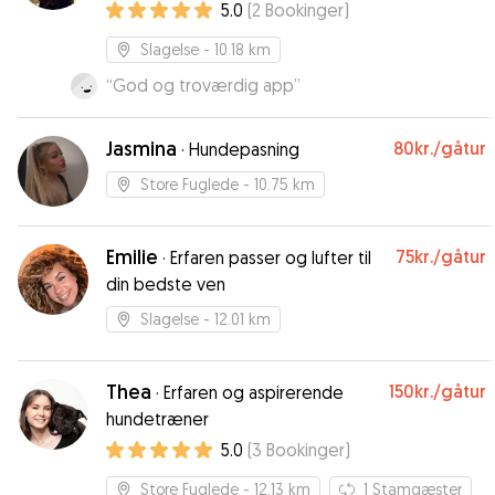
landlig ejendom med stor have 🐶
5.0
(
2
Bookinger
)
Slagelse
- 10.18 km
“
God og troværdig app
”
Jasmina
80kr.
/gåtur
·
Hundepasning
Store Fuglede
- 10.75 km
Emilie
75kr.
/gåtur
·
Erfaren passer og lufter til
din bedste ven
Slagelse
- 12.01 km
Thea
150kr.
/gåtur
·
Erfaren og aspirerende
hundetræner
5.0
(
3
Bookinger
)
Store Fuglede
- 12.13 km
1
Stamgæster