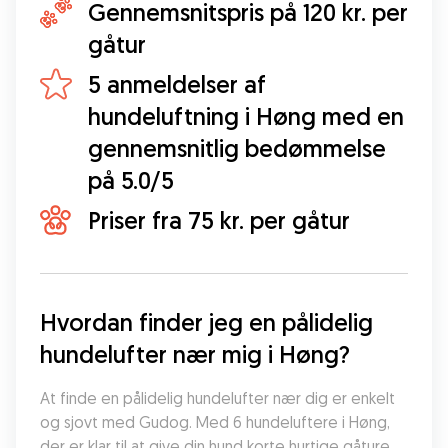
Gennemsnitspris på 120 kr. per
gåtur
5 anmeldelser af
hundeluftning i Høng med en
gennemsnitlig bedømmelse
på 5.0/5
Priser fra 75 kr. per gåtur
Hvordan finder jeg en pålidelig 
hundelufter nær mig i Høng?
At finde en pålidelig hundelufter nær dig er enkelt 
og sjovt med Gudog. Med 6 hundeluftere i Høng, 
der er klar til at give din hund korte hurtige gåture 