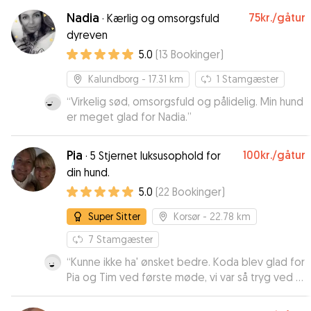
Nadia
75kr.
/gåtur
·
Kærlig og omsorgsfuld
dyreven
5.0
(
13
Bookinger
)
Kalundborg
- 17.31 km
1
Stamgæster
“
Virkelig sød, omsorgsfuld og pålidelig. Min hund
er meget glad for Nadia.
”
Pia
100kr.
/gåtur
·
5 Stjernet luksusophold for
din hund.
5.0
(
22
Bookinger
)
Super Sitter
Korsør
- 22.78 km
7
Stamgæster
“
Kunne ikke ha' ønsket bedre. Koda blev glad for
Pia og Tim ved første møde, vi var så tryg ved at
efterlade vores dejlig hund hos Pia.
”