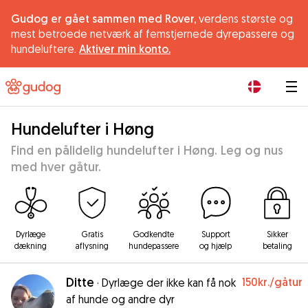
Gudog er gået sammen med Rover,
verdens største og
mest betroede netværk af femstjernede dyrepassere og
hundeluftere.
Aktiver min konto.
|
Hundelufter i Høng
Find en pålidelig hundelufter i Høng. Leg og nus
med hver gåtur.
Dyrlæge
Gratis
Godkendte
Support
Sikker
dækning
aflysning
hundepassere
og hjælp
betaling
Ditte
150kr.
/gåtur
·
Dyrlæge der ikke kan få nok
af hunde og andre dyr