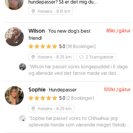
hundepasser? Så er det mig du
leder efter
Horsens
- 8.10 km
Wilson
85kr.
/gåtur
·
You new dog's best
friend!
5.0
(
18
Bookinger
)
Horsens
- 8.26 km
2
Stamgæster
“
Wilson har passet vores kongepuddel i 6 dage
og allerede ved det første møde var det
åbenlyst at han havde en sjælden god kontakt til
Louis. Wilson spurgte engageret ind til Louis
Sophie
100kr.
/gåtur
·
Hundepasser
vaner etc. Og vi fik opdateringer og billeder i
5.0
(
2
Bookinger
)
løbet af ugen. Vi har været trygge og vil varmt
anbefale Wilson og selv benytte os af hans
Horsens
- 8.29 km
dygtighed en anden gang om muligt.
”
“
Sophie har passet vores to Chihuahua, jeg
oplevede hende som værende meget fleksibel,
og hun tog imod opgaven på trods af den ene