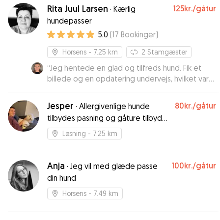
men har haft nok tid til hygge sig med folk, som
Rita Juul Larsen
125kr.
/gåtur
·
Kærlig
har været omkring hende hele tiden. Louise er
hundepasser
en erfaren hundepasser, og hendes store børn
5.0
(
17
Bookinger
)
har også været behjælpelige med at passe Mia.
Kan hjerteligt anbefale hende ❤️
”
Horsens
- 7.25 km
2
Stamgæster
“
Jeg hentede en glad og tilfreds hund. Fik et
billede og en opdatering undervejs, hvilket var
dejligt.
”
Jesper
80kr.
/gåtur
·
Allergivenlige hunde
tilbydes pasning og gåture tilbydes
til alle.
Løsning
- 7.25 km
Anja
100kr.
/gåtur
·
Jeg vil med glæde passe
din hund
Horsens
- 7.49 km