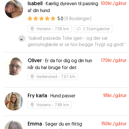
Isabell
100kr.
/gåtur
·
Kærlig dyreven til pasning
af din hund
5.0
(
9
Bookinger
)
Horsens
- 7.58 km
2
Stamgæster
“
Isabell passede Toke igen - og der var
gensynsglæde at se hos begge Trygt og godt
”
Oliver
170kr.
/gåtur
·
Er da for dig og din hun
når du har bruge for det
Hedensted
- 7.67 km
Fry karla
95kr.
/gåtur
·
Hund passer
Horsens
- 7.88 km
Emma
150kr.
/gåtur
·
Søger du en flittig