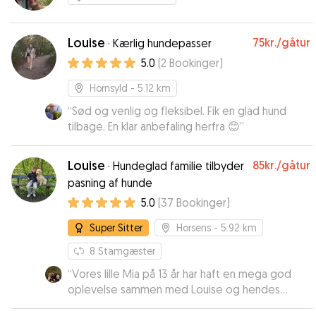
Louise
75kr.
/gåtur
·
Kærlig hundepasser
5.0
(
2
Bookinger
)
Hornsyld
- 5.12 km
“
Sød og venlig og fleksibel. Fik en glad hund
tilbage. En klar anbefaling herfra 😊
”
Louise
85kr.
/gåtur
·
Hundeglad familie tilbyder
pasning af hunde
5.0
(
37
Bookinger
)
Super Sitter
Horsens
- 5.92 km
8
Stamgæster
“
Vores lille Mia på 13 år har haft en mega god
oplevelse sammen med Louise og hendes
dejlige familie. Hun har ikke haft tid til at kede sig