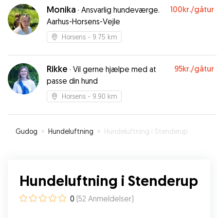
Monika
100kr.
/gåtur
·
Ansvarlig hundeværge.
Aarhus-Horsens-Vejle
Horsens
- 9.75 km
Rikke
95kr.
/gåtur
·
Vil gerne hjælpe med at
passe din hund
Horsens
- 9.90 km
Gudog
»
Hundeluftning
»
Hundeluftning i Stenderup
Hundeluftning i Stenderup
0
(
52
Anmeldelser
)