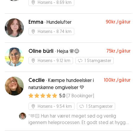
nogle gode ture med ham. Jeg kan helt klart
Horsens
- 8.69 km
anbefale Ana og jeg vil bruge hende igen når
behovet opstår.
”
Emma
90kr.
/gåtur
·
Hundelufter
Horsens
- 8.74 km
Oline bürli
75kr.
/gåtur
·
Hejsa 🌸😊
Horsens
- 9.12 km
1
Stamgæster
Cecilie
100kr.
/gåtur
·
Kæmpe hundeelsker i
naturskønne omgivelser 💛
5.0
(
7
Bookinger
)
Horsens
- 9.54 km
1
Stamgæster
“
🫶🏻 Hun har været meget sød og venlig
igennem heleprocessen. Et godt sted at hygge
sig for en kontaktsøgende og kælle cocker 🥰
”