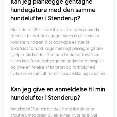
Kan jeg planlægge gentagne 
hundegåture med den samme 
hundelufter i Stenderup?
Mens der er 20 hundeluftere i Stenderup, når du 
først har fundet det rigtige match til din hund, er 
konsistens nøglen til at opbygge et stærkt, 
tillidsfuldt forhold. Regelmæssigt planlagte gåture 
hjælper din hundelufter med bedre at forstå din 
hunds krav for at opbygge en optimal motionsplan 
og give en følelse af komfort og fortrolighed, 
hvilket er essentielt for din hunds lykke og sundhed.
Kan jeg give en anmeldelse til min 
hundelufter i Stenderup?
Naturligvis! Efter din hundeluftningsbooking er 
afsluttet, modtager du en e-mail, hvor du bliver 