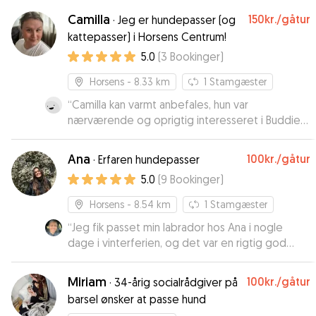
af vores hunde var nyligt opereret, og dertil lidt
Camilla
150kr.
/gåtur
·
Jeg er hundepasser (og
ekstra hensyn der skulle tages
”
kattepasser) i Horsens Centrum!
5.0
(
3
Bookinger
)
Horsens
- 8.33 km
1
Stamgæster
“
Camilla kan varmt anbefales, hun var
nærværende og oprigtig interesseret i Buddie
vores Coton de tulear, hun sendte fine billeder,
og det var tydeligt at Buddie hyggede sig. Vi
Ana
100kr.
/gåtur
·
Erfaren hundepasser
kommer igen.
”
5.0
(
9
Bookinger
)
Horsens
- 8.54 km
1
Stamgæster
“
Jeg fik passet min labrador hos Ana i nogle
dage i vinterferien, og det var en rigtig god
oplevelse. Der var god kommunikation med Ana
alle dage. Hun sendte billeder og videoer, og så
Miriam
100kr.
/gåtur
·
34-årig socialrådgiver på
spurgte hun mig, hvis der var noget, hun var i tvivl
barsel ønsker at passe hund
om. Hun sørgede for at aktivere min hund og gå