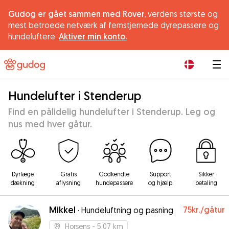
Gudog er gået sammen med Rover,
verdens største og
mest betroede netværk af femstjernede dyrepassere og
hundeluftere.
Aktiver min konto.
|
Hundelufter i Stenderup
Find en pålidelig hundelufter i Stenderup. Leg og
nus med hver gåtur.
Dyrlæge
Gratis
Godkendte
Support
Sikker
dækning
aflysning
hundepassere
og hjælp
betaling
Mikkel
75kr.
/gåtur
·
Hundeluftning og pasning
Horsens
- 5.07 km