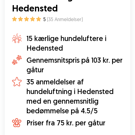
hende og hendes familie som et skønt sted at
Hedensted
få passet sin hund. Han har haft det fantastisk!!!
”
5
(
35
Anmeldelser
)
15 kærlige hundeluftere i
Hedensted
Gennemsnitspris på 103 kr. per
gåtur
35 anmeldelser af
hundeluftning i Hedensted
med en gennemsnitlig
bedømmelse på 4.5/5
Priser fra 75 kr. per gåtur