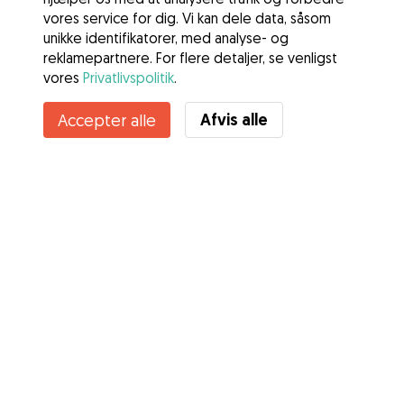
vores service for dig. Vi kan dele data, såsom
unikke identifikatorer, med analyse- og
reklamepartnere. For flere detaljer, se venligst
vores
Privatlivspolitik
.
Afvis alle
Accepter alle
Tjenester
Sådan fungerer det
Om Gudog
Anmeldelser
Dyrlægedækning
Gode råd Ejere