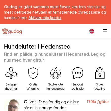
Gudog er gået sammen med Rover,
verdens største og
mest betroede netværk af femstjernede dyrepassere og
hundeluftere.
Aktiver min konto.
|
Hundelufter i Hedensted
Find en pålidelig hundelufter i Hedensted. Leg og
nus med hver gåtur.
Dyrlæge
Gratis
Godkendte
Support
Sikker
dækning
aflysning
hundepassere
og hjælp
betaling
Oliver
170kr.
/gåtur
·
Er da for dig og din hun
når du har bruge for det