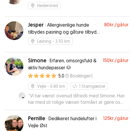
Hedensted
Jesper
80kr.
/gåtur
·
Allergivenlige hunde
tilbydes pasning og gåture tilbydes
til alle.
Løsning
- 3.93 km
Simone
150kr.
/gåtur
·
Erfaren, omsorgsfuld &
aktiv hundepasser 🐶
5.0
(
5
Bookinger
)
Vejle
- 6.80 km
1
Stamgæster
“
Vi har været ovenud tilfreds med Simone. Hun
har med sit rolige væsen formået at gøre os
helt trygge ved at aflevere vores guldklump. Vi
er ikke et sekund i tvivl om, at han har været i
Pernille
125kr.
/gåtur
·
Dedikeret hundelufter i
gode hænder hos hende. Desværre er vores
Vejle Øst
hund ikke vant til at blive passet, så det har