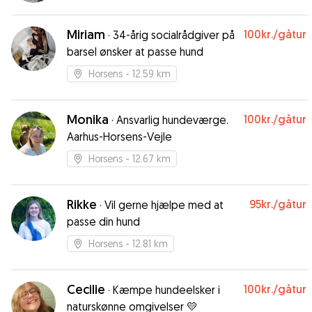
nogle gode ture med ham. Jeg kan helt klart
anbefale Ana og jeg vil bruge hende igen når
Miriam
100kr.
/gåtur
behovet opstår.
·
34-årig socialrådgiver på
”
barsel ønsker at passe hund
Horsens
- 12.59 km
Monika
100kr.
/gåtur
·
Ansvarlig hundeværge.
Aarhus-Horsens-Vejle
Horsens
- 12.67 km
Rikke
95kr.
/gåtur
·
Vil gerne hjælpe med at
passe din hund
Horsens
- 12.81 km
Cecilie
100kr.
/gåtur
·
Kæmpe hundeelsker i
naturskønne omgivelser 💛