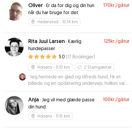
men har haft nok tid til hygge sig med folk, som
Oliver
170kr.
/gåtur
·
Er da for dig og din hun
har været omkring hende hele tiden. Louise er
når du har bruge for det
en erfaren hundepasser, og hendes store børn
har også været behjælpelige med at passe Mia.
Hedensted
- 10.14 km
Kan hjerteligt anbefale hende ❤️
”
Rita Juul Larsen
125kr.
/gåtur
·
Kærlig
hundepasser
5.0
(
17
Bookinger
)
Horsens
- 11.10 km
2
Stamgæster
“
Jeg hentede en glad og tilfreds hund. Fik et
billede og en opdatering undervejs, hvilket var
dejligt.
”
Anja
100kr.
/gåtur
·
Jeg vil med glæde passe
din hund
Horsens
- 11.15 km