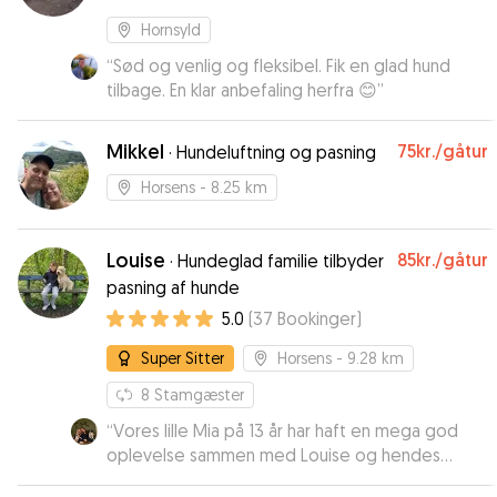
Hornsyld
“
Sød og venlig og fleksibel. Fik en glad hund
tilbage. En klar anbefaling herfra 😊
”
Mikkel
75kr.
/gåtur
·
Hundeluftning og pasning
Horsens
- 8.25 km
Louise
85kr.
/gåtur
·
Hundeglad familie tilbyder
pasning af hunde
5.0
(
37
Bookinger
)
Super Sitter
Horsens
- 9.28 km
8
Stamgæster
“
Vores lille Mia på 13 år har haft en mega god
oplevelse sammen med Louise og hendes
dejlige familie. Hun har ikke haft tid til at kede sig