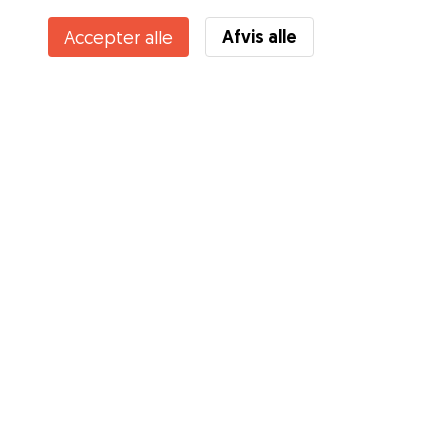
Afvis alle
Accepter alle
Tjenester
Sådan fungerer det
Om Gudog
Anmeldelser
Dyrlægedækning
Gode råd Ejere
Tips til hundepasser
Bliv hundepasser
Blog