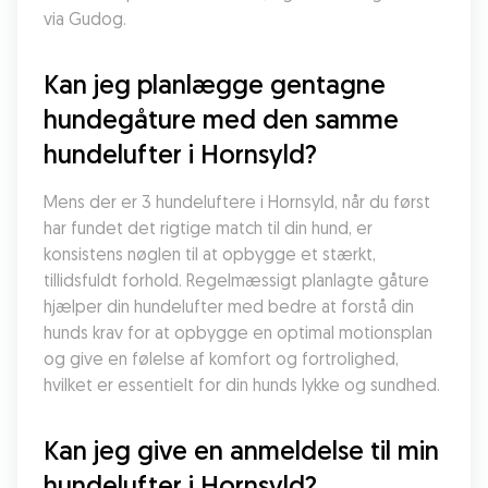
via Gudog.
Kan jeg planlægge gentagne 
hundegåture med den samme 
hundelufter i Hornsyld?
Mens der er 3 hundeluftere i Hornsyld, når du først 
har fundet det rigtige match til din hund, er 
konsistens nøglen til at opbygge et stærkt, 
tillidsfuldt forhold. Regelmæssigt planlagte gåture 
hjælper din hundelufter med bedre at forstå din 
hunds krav for at opbygge en optimal motionsplan 
og give en følelse af komfort og fortrolighed, 
hvilket er essentielt for din hunds lykke og sundhed.
Kan jeg give en anmeldelse til min 
hundelufter i Hornsyld?