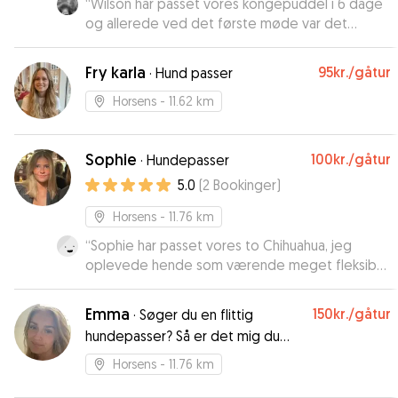
“
Wilson har passet vores kongepuddel i 6 dage
og allerede ved det første møde var det
åbenlyst at han havde en sjælden god kontakt til
Louis. Wilson spurgte engageret ind til Louis
Fry karla
95kr.
/gåtur
·
Hund passer
vaner etc. Og vi fik opdateringer og billeder i
løbet af ugen. Vi har været trygge og vil varmt
Horsens
- 11.62 km
anbefale Wilson og selv benytte os af hans
dygtighed en anden gang om muligt.
”
Sophie
100kr.
/gåtur
·
Hundepasser
5.0
(
2
Bookinger
)
Horsens
- 11.76 km
“
Sophie har passet vores to Chihuahua, jeg
oplevede hende som værende meget fleksibel,
og hun tog imod opgaven på trods af den ene
af vores hunde var nyligt opereret, og dertil lidt
Emma
150kr.
/gåtur
·
Søger du en flittig
ekstra hensyn der skulle tages
”
hundepasser? Så er det mig du
leder efter
Horsens
- 11.76 km