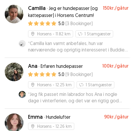
Camilla
150kr.
/gåtur
·
Jeg er hundepasser (og
kattepasser) i Horsens Centrum!
5.0
(
3
Bookinger
)
Horsens
- 11.82 km
1
Stamgæster
“
Camilla kan varmt anbefales, hun var
nærværende og oprigtig interesseret i Buddie
vores Coton de tulear, hun sendte fine billeder,
og det var tydeligt at Buddie hyggede sig. Vi
Ana
100kr.
/gåtur
·
Erfaren hundepasser
kommer igen.
”
5.0
(
9
Bookinger
)
Horsens
- 12.25 km
1
Stamgæster
“
Jeg fik passet min labrador hos Ana i nogle
dage i vinterferien, og det var en rigtig god
oplevelse. Der var god kommunikation med Ana
alle dage. Hun sendte billeder og videoer, og så
Emma
90kr.
/gåtur
·
Hundelufter
spurgte hun mig, hvis der var noget, hun var i tvivl
om. Hun sørgede for at aktivere min hund og gå
Horsens
- 12.26 km