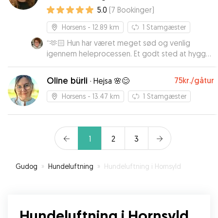
5.0
(
7
Bookinger
)
Horsens
- 12.89 km
1
Stamgæster
“
🫶🏻 Hun har været meget sød og venlig
igennem heleprocessen. Et godt sted at hygge
sig for en kontaktsøgende og kælle cocker 🥰
”
Oline bürli
75kr.
/gåtur
·
Hejsa 🌸😊
Horsens
- 13.47 km
1
Stamgæster
1
2
3
Gudog
»
Hundeluftning
»
Hundeluftning i Hornsyld
Hundeluftning i Hornsyld