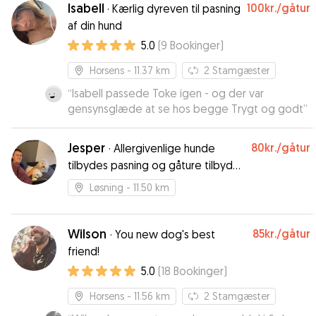
Isabell
100kr.
/gåtur
·
Kærlig dyreven til pasning
af din hund
5.0
(
9
Bookinger
)
Horsens
- 11.37 km
2
Stamgæster
“
Isabell passede Toke igen - og der var
gensynsglæde at se hos begge Trygt og godt
”
Jesper
80kr.
/gåtur
·
Allergivenlige hunde
tilbydes pasning og gåture tilbydes
til alle.
Løsning
- 11.50 km
Wilson
85kr.
/gåtur
·
You new dog's best
friend!
5.0
(
18
Bookinger
)
Horsens
- 11.56 km
2
Stamgæster