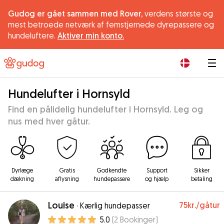
Gudog er gået sammen med Rover,
verdens største og
mest betroede netværk af femstjernede dyrepassere og
hundeluftere.
Aktiver min konto.
|
Hundelufter i Hornsyld
Find en pålidelig hundelufter i Hornsyld. Leg og
nus med hver gåtur.
Dyrlæge
Gratis
Godkendte
Support
Sikker
dækning
aflysning
hundepassere
og hjælp
betaling
Louise
75kr.
/gåtur
·
Kærlig hundepasser
5.0
(
2
Bookinger
)