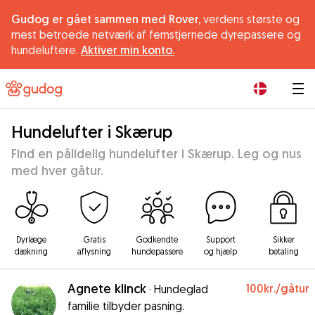
Gudog er gået sammen med Rover,
verdens største og
mest betroede netværk af femstjernede dyrepassere og
hundeluftere.
Aktiver min konto.
|
Hundelufter i Skærup
Find en pålidelig hundelufter i Skærup. Leg og nus
med hver gåtur.
Dyrlæge
Gratis
Godkendte
Support
Sikker
dækning
aflysning
hundepassere
og hjælp
betaling
Agnete klinck
100kr.
/gåtur
·
Hundeglad
familie tilbyder pasning.