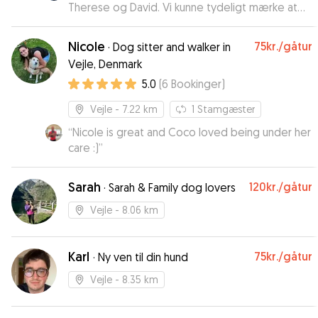
Therese og David. Vi kunne tydeligt mærke at
hun var i de bedste og tryggeste hænder. Vi har
fået en træt men meget glad hund hjem. David
Nicole
75kr.
/gåtur
·
Dog sitter and walker in
og Theresa får vores allerbedste anbefalinger.
”
Vejle, Denmark
5.0
(
6
Bookinger
)
Vejle
- 7.22 km
1
Stamgæster
“
Nicole is great and Coco loved being under her
care :)
”
Sarah
120kr.
/gåtur
·
Sarah & Family dog lovers
Vejle
- 8.06 km
Karl
75kr.
/gåtur
·
Ny ven til din hund
Vejle
- 8.35 km