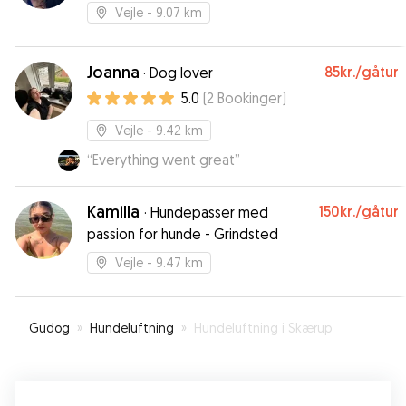
Vejle
- 9.07 km
Joanna
85kr.
/gåtur
·
Dog lover
5.0
(
2
Bookinger
)
Vejle
- 9.42 km
“
Everything went great
”
Kamilla
150kr.
/gåtur
·
Hundepasser med
passion for hunde - Grindsted
Vejle
- 9.47 km
Gudog
»
Hundeluftning
»
Hundeluftning i Skærup