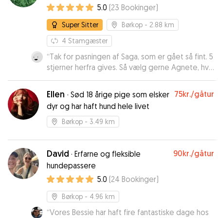
5.0
(
23
Bookinger
)
Super Sitter
Børkop
- 2.88 km
4
Stamgæster
“
Tak for pasningen af Saga, som er gået så fint. 5
stjerner herfra gives. Så vælg gerne Agnete, hvis
I mangler pasning til jeres hund. 🦮🦮🦮🦮🦮
”
Ellen
75kr.
/gåtur
·
Sød 18 årige pige som elsker
dyr og har haft hund hele livet
Børkop
- 3.49 km
David
90kr.
/gåtur
·
Erfarne og fleksible
hundepassere
5.0
(
24
Bookinger
)
Børkop
- 4.96 km
“
Vores Bessie har haft fire fantastiske dage hos