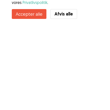
vores
Privatlivspolitik
.
Afvis alle
Accepter alle
Tjenester
Sådan fungerer det
Om Gudog
Anmeldelser
Dyrlægedækning
Gode råd Ejere
Tips til hundepasser
Bliv hundepasser