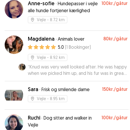
Anne-sofie
100kr.
/gåtur
·
Hundepasser i vejle
alle hunde fortjener kærlighed
Vejle
- 8.72 km
Magdalena
80kr.
/gåtur
·
Animals lover
5.0
(
1
Bookinger
)
Vejle
- 8.92 km
“
Knud was very well looked after. He was happy
when we picked him up, and his fur was in great
condition, he must have been brushed very well
because we know his long coat can be a
Sara
150kr.
/gåtur
·
Frisk og smilende dame
struggle to keep tangle-free. Thank you for the
great pictures to keep us updated on what
Vejle
- 8.95 km
Knud was up too :)!
”
Ruchi
100kr.
/gåtur
·
Dog sitter and walker in
Vejle