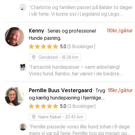
“
Charlotte og familien passet på Balder to dager
i vår ferie. Vi koste oss i Legoland og Lego
House og Balder fikk nyte et herlig opphold hos
familien. Han ville nesten ikke følge med til bilen.
Kenny
110kr.
/gåtur
·
Seriøs og professionel
Vil anbefale Charlotte
”
Hunde pasning.
5.0
(
5
Bookinger
)
Grindsted
- 18.28 km
“
Fantastisk hundepasser – varm anbefaling!
Vores hund, Rambo, har været i de bedste
hænder hos Kenny, mens vi var på ferie. Da vi
hentede Rambo, var han glad, rolig og tydeligt
Pernille Buus Vestergaard
95kr.
/gåtur
·
Tryg
tryg – og det siger alt! Vi kunne også se, at
og kærlig hundepasning i hjemlige
Kenny havde plejet Rambos pels med omhu,
rammer.
5.0
(
3
Bookinger
)
den var fint børstet og velholdt. Det er tydeligt,
at Kenny har lagt energi i både aktivering og
Nørre Nebel
- 20.43 km
omsorg. Vi har følt os helt trygge hele vejen
igennem – ikke mindst fordi vi næsten dagligt
“
Pernille passede vores lille hund Johan i 8 dage
modtog billeder og små opdateringer om,
mens vi var på ferie. Pernille tog sig meget godt