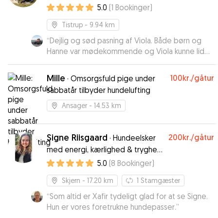
5.0
(
1
Bookinger
)
Tistrup
- 9.94 km
“
Dejlig og sød pasning af Viola. Både børn og
Hanne var mødekommende og Viola kunne lide
hele familien med det sammen. Også meget fint
med billeder undervejs. Vil anbefale Hanne til
Mille
100kr.
/gåtur
·
Omsorgsfuld pige under
alle der skal have passet hund.
”
sabbatår tilbyder hundelufting
Ansager
- 14.53 km
Signe Riisgaard
200kr.
/gåtur
·
Hundeelsker
med energi, kærlighed & tryghed
til din hund! :)
5.0
(
8
Bookinger
)
Skjern
- 17.20 km
1
Stamgæster
“
Som altid er Xafir tydeligt glad for at se Signe.
Hun er vores foretrukne hundepasser.
”