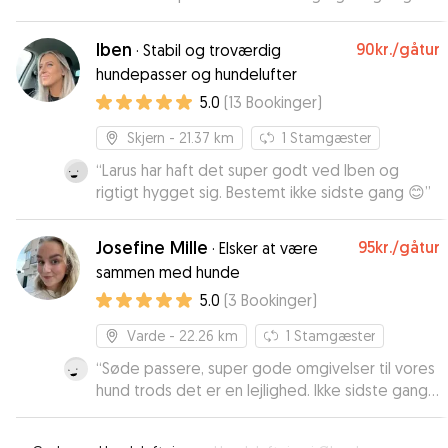
hvordan det gik med Rambo. Det betød rigtig
af Johan og han legede godt med Pernilles
meget for os. Da vores hjemrejse blev forsinket
egen hund, i deres store lukkede have samt
Iben
90kr.
/gåtur
·
Stabil og troværdig
i sidste øjeblik, trådte Kenny til og passede
lange ture i parker og hundeskov. Vi fik mange
hundepasser og hundelufter
Rambo en ekstra dag – helt uden tøven. Den
fine billeder og opdateringer i løbet af dagene,
5.0
(
13
Bookinger
)
fleksibilitet og hjælpsomhed sætter vi stor pris
som var meget rart så vi kunne se at han havde
på. Vi er meget tilfredse og kan varmt anbefale
det godt. Rigtig god oplevelse som varmt
Skjern
- 21.37 km
1
Stamgæster
Kenny som hundepasser. Vi booker ham helt
anbefales til andre med behov for
sikkert igen! 🐶✨
hundepasning.
“
Larus har haft det super godt ved Iben og
”
”
rigtigt hygget sig. Bestemt ikke sidste gang 😊
”
Josefine Mille
95kr.
/gåtur
·
Elsker at være
sammen med hunde
5.0
(
3
Bookinger
)
Varde
- 22.26 km
1
Stamgæster
“
Søde passere, super gode omgivelser til vores
hund trods det er en lejlighed. Ikke sidste gang
de bruges ☺️
”