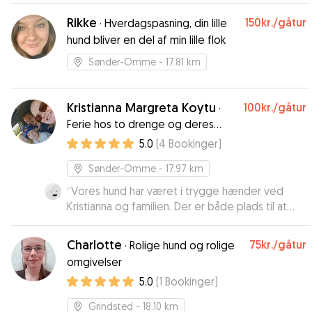
Rikke
150kr.
/gåtur
·
Hverdagspasning, din lille
hund bliver en del af min lille flok
Sønder-Omme
- 17.81 km
Kristianna Margreta Koytu
100kr.
/gåtur
·
Ferie hos to drenge og deres
forældre.
5.0
(
4
Bookinger
)
Sønder-Omme
- 17.97 km
“
Vores hund har været i trygge hænder ved
Kristianna og familien. Der er både plads til at
lege udenfor og til at gå turer 🐶 🐾
”
Charlotte
75kr.
/gåtur
·
Rolige hund og rolige
omgivelser
5.0
(
1
Bookinger
)
Grindsted
- 18.10 km