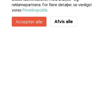
reklamepartnere. For flere detaljer, se venligst
vores
Privatlivspolitik
.
Afvis alle
Accepter alle
Tjenester
Sådan fungerer det
Om Gudog
Anmeldelser
Dyrlægedækning
Gode råd Ejere
Tips til hundepasser