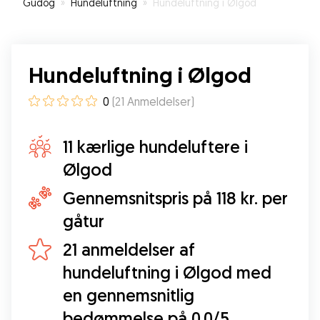
Gudog
»
Hundeluftning
»
Hundeluftning i Ølgod
Hundeluftning i Ølgod
0
(
21
Anmeldelser
)
11 kærlige hundeluftere i
Ølgod
Gennemsnitspris på 118 kr. per
gåtur
21 anmeldelser af
hundeluftning i Ølgod med
en gennemsnitlig
bedømmelse på 0.0/5