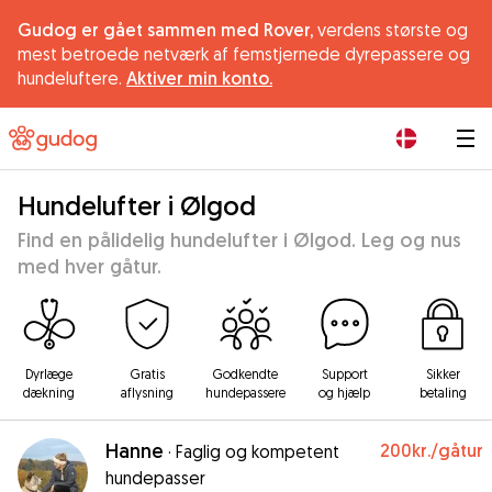
Gudog er gået sammen med Rover,
verdens største og
mest betroede netværk af femstjernede dyrepassere og
hundeluftere.
Aktiver min konto.
|
Hundelufter i Ølgod
Find en pålidelig hundelufter i Ølgod. Leg og nus
med hver gåtur.
Dyrlæge
Gratis
Godkendte
Support
Sikker
dækning
aflysning
hundepassere
og hjælp
betaling
Hanne
200kr.
/gåtur
·
Faglig og kompetent
hundepasser