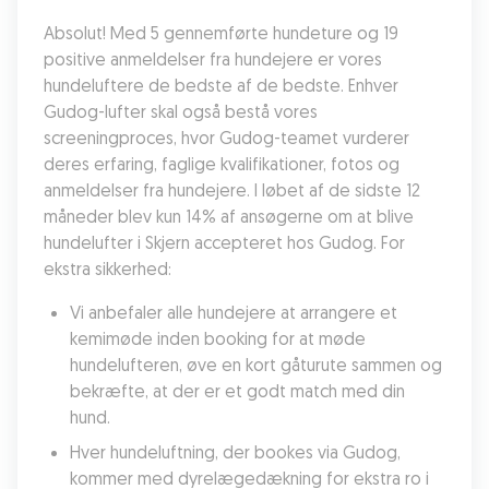
Absolut! Med 5 gennemførte hundeture og 19 
positive anmeldelser fra hundejere er vores 
hundeluftere de bedste af de bedste. Enhver 
Gudog-lufter skal også bestå vores 
screeningproces, hvor Gudog-teamet vurderer 
deres erfaring, faglige kvalifikationer, fotos og 
anmeldelser fra hundejere. I løbet af de sidste 12 
måneder blev kun 14% af ansøgerne om at blive 
hundelufter i Skjern accepteret hos Gudog. For 
ekstra sikkerhed:
Vi anbefaler alle hundejere at arrangere et 
kemimøde inden booking for at møde 
hundelufteren, øve en kort gåturute sammen og 
bekræfte, at der er et godt match med din 
hund.
Hver hundeluftning, der bookes via Gudog, 
kommer med dyrelægedækning for ekstra ro i 