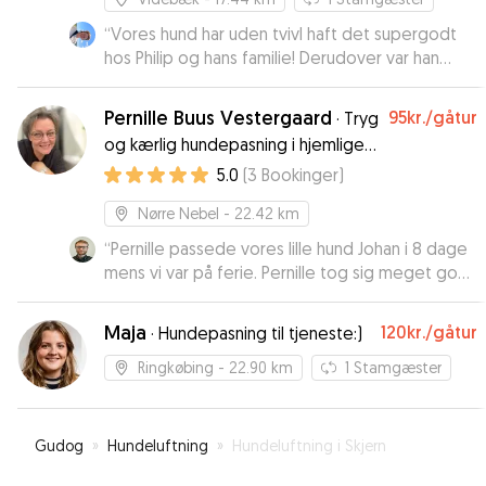
“
Vores hund har uden tvivl haft det supergodt
hos Philip og hans familie! Derudover var han
meget fleksibel og løsningsorienteret, da vi fik
behov for pasning med meget kort varsel. Kan
Pernille Buus Vestergaard
95kr.
/gåtur
·
Tryg
kun anbefale!
”
og kærlig hundepasning i hjemlige
rammer.
5.0
(
3
Bookinger
)
Nørre Nebel
- 22.42 km
“
Pernille passede vores lille hund Johan i 8 dage
mens vi var på ferie. Pernille tog sig meget godt
af Johan og han legede godt med Pernilles
egen hund, i deres store lukkede have samt
Maja
120kr.
/gåtur
·
Hundepasning til tjeneste:)
lange ture i parker og hundeskov. Vi fik mange
fine billeder og opdateringer i løbet af dagene,
Ringkøbing
- 22.90 km
1
Stamgæster
som var meget rart så vi kunne se at han havde
det godt. Rigtig god oplevelse som varmt
anbefales til andre med behov for
Gudog
»
Hundeluftning
»
Hundeluftning i Skjern
hundepasning.
”