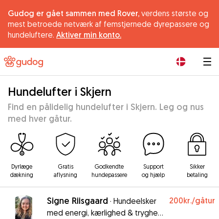
Gudog er gået sammen med Rover,
verdens største og
mest betroede netværk af femstjernede dyrepassere og
hundeluftere.
Aktiver min konto.
|
Hundelufter i Skjern
Find en pålidelig hundelufter i Skjern. Leg og nus
med hver gåtur.
Dyrlæge
Gratis
Godkendte
Support
Sikker
dækning
aflysning
hundepassere
og hjælp
betaling
Signe Riisgaard
200kr.
/gåtur
·
Hundeelsker
med energi, kærlighed & tryghed