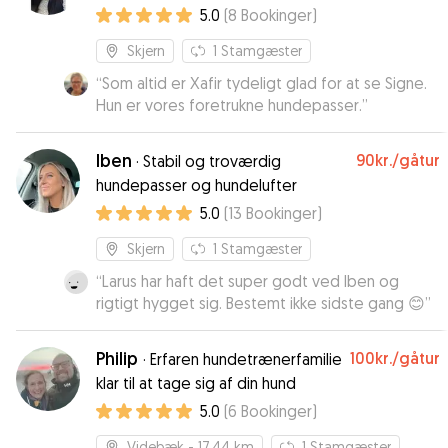
til din hund! :)
5.0
(
8
Bookinger
)
Skjern
1
Stamgæster
“
Som altid er Xafir tydeligt glad for at se Signe.
Hun er vores foretrukne hundepasser.
”
Iben
90kr.
/gåtur
·
Stabil og troværdig
hundepasser og hundelufter
5.0
(
13
Bookinger
)
Skjern
1
Stamgæster
“
Larus har haft det super godt ved Iben og
rigtigt hygget sig. Bestemt ikke sidste gang 😊
”
Philip
100kr.
/gåtur
·
Erfaren hundetrænerfamilie
klar til at tage sig af din hund
5.0
(
6
Bookinger
)
Videbæk
- 17.44 km
1
Stamgæster