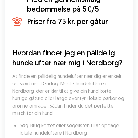
bedømmelse på 5.0/5
Priser fra 75 kr. per gåtur
Hvordan finder jeg en pålidelig 
hundelufter nær mig i Nordborg?
At finde en pålidelig hundelufter nær dig er enkelt 
og sjovt med Gudog. Med 7 hundeluftere i 
Nordborg, der er klar til at give din hund korte 
hurtige gåture eller lange eventyr i lokale parker og 
grønne områder, sådan finder du det perfekte 
match for din hund:
Søg: Brug kortet eller søgelisten til at opdage 
lokale hundeluftere i Nordborg.