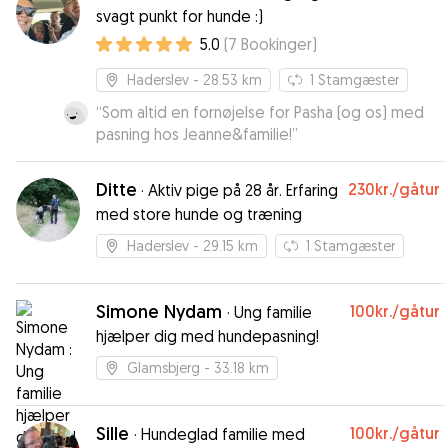
svagt punkt for hunde :)
5.0
(
7
Bookinger
)
Haderslev
- 28.53 km
1
Stamgæster
“
Som altid en fornøjelse for Pasha (og os) med
pasning hos Jeanne&familie!
”
Ditte
230kr.
/gåtur
·
Aktiv pige på 28 år. Erfaring
med store hunde og træning
Haderslev
- 29.15 km
1
Stamgæster
Simone Nydam
100kr.
/gåtur
·
Ung familie
hjælper dig med hundepasning!
Glamsbjerg
- 33.18 km
Sille
100kr.
/gåtur
·
Hundeglad familie med