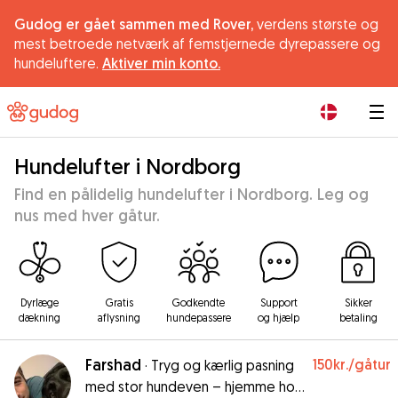
Gudog er gået sammen med Rover,
verdens største og
mest betroede netværk af femstjernede dyrepassere og
hundeluftere.
Aktiver min konto.
|
Hundelufter i Nordborg
Find en pålidelig hundelufter i Nordborg. Leg og
nus med hver gåtur.
Dyrlæge
Gratis
Godkendte
Support
Sikker
dækning
aflysning
hundepassere
og hjælp
betaling
Farshad
150kr.
/gåtur
·
Tryg og kærlig pasning
med stor hundeven – hjemme hos