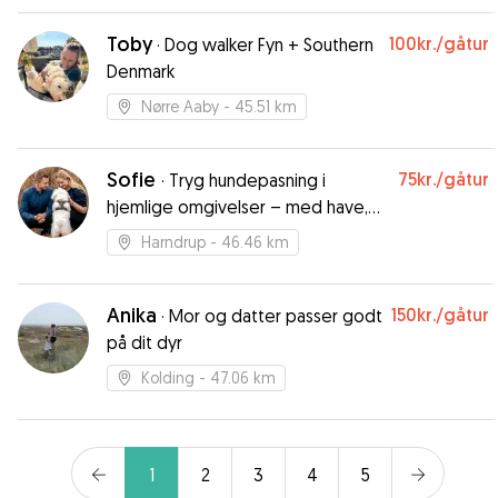
hurtigt til. Vi vender gerne tilbage når vi en
anden gang har brug for et godt pasnings sted
Toby
100kr.
/gåtur
·
Dog walker Fyn + Southern
til Tulle🐶
”
Denmark
Nørre Aaby
- 45.51 km
Sofie
75kr.
/gåtur
·
Tryg hundepasning i
hjemlige omgivelser – med have,
kærlighed og god tid
Harndrup
- 46.46 km
Anika
150kr.
/gåtur
·
Mor og datter passer godt
på dit dyr
Kolding
- 47.06 km
1
2
3
4
5