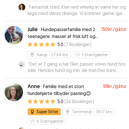
“
Fantastisk sted. Kiwi nød virkelig at være her og
lege med deres drenge. Vi kommer gerne igen
😊
”
Julie
150kr.
/gåtur
·
Hundepasserfamilie med 2
teenagere, masser af frisk luft og
god plads til hunde
5.0
(
7
Bookinger
)
Aarup
- 37.64 km
1
Stamgæster
“
Det er 2 gang vi har fået passet vores hund hos
Julie. Hendes hund og min, de matcher bare
hinanden. Vi har fået foto og vi kan se at vores
hund har det rigtig godt. Vi vil anbefale Julie og
Anne
99kr.
/gåtur
·
Familie med et stort
vi vil bruge hende næste gang igen.
”
hundehjerte tilbyder pasning😊
5.0
(
34
Bookinger
)
Super Sitter
Tommerup
- 39.17 km
6
Stamgæster