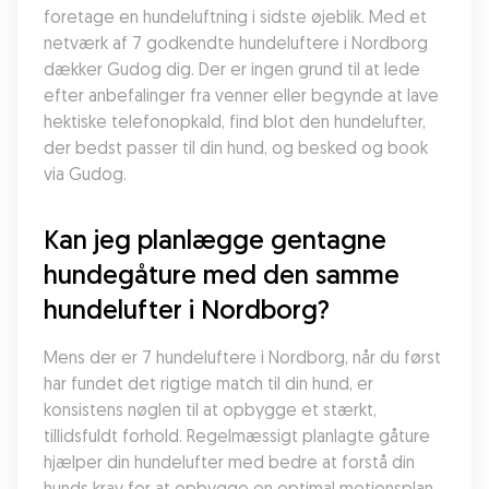
foretage en hundeluftning i sidste øjeblik. Med et 
netværk af 7 godkendte hundeluftere i Nordborg 
dækker Gudog dig. Der er ingen grund til at lede 
efter anbefalinger fra venner eller begynde at lave 
hektiske telefonopkald, find blot den hundelufter, 
der bedst passer til din hund, og besked og book 
via Gudog.
Kan jeg planlægge gentagne 
hundegåture med den samme 
hundelufter i Nordborg?
Mens der er 7 hundeluftere i Nordborg, når du først 
har fundet det rigtige match til din hund, er 
konsistens nøglen til at opbygge et stærkt, 
tillidsfuldt forhold. Regelmæssigt planlagte gåture 
hjælper din hundelufter med bedre at forstå din 
hunds krav for at opbygge en optimal motionsplan 