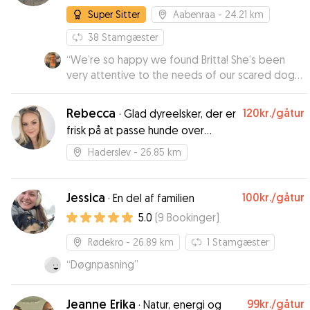
Super Sitter
Aabenraa
- 24.21 km
38
Stamgæster
“
We’re so happy we found Britta! She’s been
very attentive to the needs of our scared dog
and has really helped him come out of his shell.
He’s made great progress, and Britta also gave
Rebecca
120kr.
/gåtur
·
Glad dyreelsker, der er
us helpful training tips. She also brought him on a
frisk på at passe hunde over
pack walk, which was perfect for helping him
sommeren!
burn energy and socialize with other dogs. Her
Haderslev
- 26.85 km
place is like a little dog heaven, and we feel
confident and at ease leaving our pup in her
care.
Jessica
”
100kr.
/gåtur
·
En del af familien
5.0
(
9
Bookinger
)
Rødekro
- 26.89 km
1
Stamgæster
“
Døgnpasning
”
Jeanne Erika
99kr.
/gåtur
·
Natur, energi og