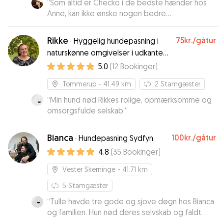
“
Som altid er Checko i de bedste hænder hos
Anne, kan ikke ønske nogen bedre
hundepasser!
”
Rikke
75kr.
/gåtur
·
Hyggelig hundepasning i
naturskønne omgivelser i udkanten
af Tommerup
5.0
(
12
Bookinger
)
Tommerup
- 41.49 km
2
Stamgæster
“
Min hund nød Rikkes rolige, opmærksomme og
omsorgsfulde selskab.
”
Bianca
100kr.
/gåtur
·
Hundepasning Sydfyn
4.8
(
35
Bookinger
)
Vester Skerninge
- 41.71 km
5
Stamgæster
“
Tulle havde tre gode og sjove døgn hos Bianca
og familien. Hun nød deres selvskab og faldt