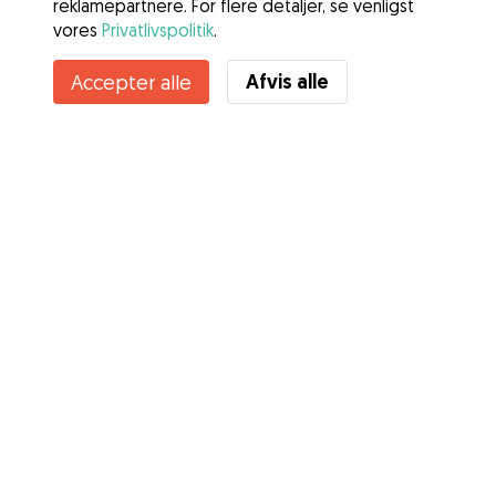
reklamepartnere. For flere detaljer, se venligst
vores
Privatlivspolitik
.
Afvis alle
Accepter alle
Tjenester
Sådan fungerer det
Om Gudog
Anmeldelser
Dyrlægedækning
Gode råd Ejere
Tips til hundepasser
Bliv hundepasser