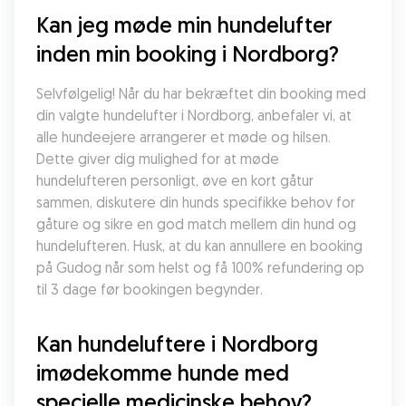
Kan jeg møde min hundelufter 
inden min booking i Nordborg?
Selvfølgelig! Når du har bekræftet din booking med 
din valgte hundelufter i Nordborg, anbefaler vi, at 
alle hundeejere arrangerer et møde og hilsen. 
Dette giver dig mulighed for at møde 
hundelufteren personligt, øve en kort gåtur 
sammen, diskutere din hunds specifikke behov for 
gåture og sikre en god match mellem din hund og 
hundelufteren. Husk, at du kan annullere en booking 
på Gudog når som helst og få 100% refundering op 
til 3 dage før bookingen begynder.
Kan hundeluftere i Nordborg 
imødekomme hunde med 
specielle medicinske behov?