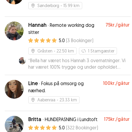
os 🐾
Sønderborg
- 15.99 km
Hannah
75kr.
/gåtur
·
Remote working dog
sitter
5.0
(
3
Bookinger
)
Gråsten
- 22.50 km
1
Stamgæster
“
Bella har været hos Hannah 3 overnatninger. Vi
har været 100% trygge og under opholdet
modtog vi flere dejlige opdateringer med
billeder og tekst. Bella kommer helt sikkert til
Line
100kr.
/gåtur
·
Fokus på omsorg og
Hannah igen ⭐️⭐️⭐️⭐️⭐️
”
nærhed.
Aabenraa
- 23.33 km
Britta
175kr.
/gåtur
·
HUNDEPASNING i Lundtoft
5.0
(
322
Bookinger
)