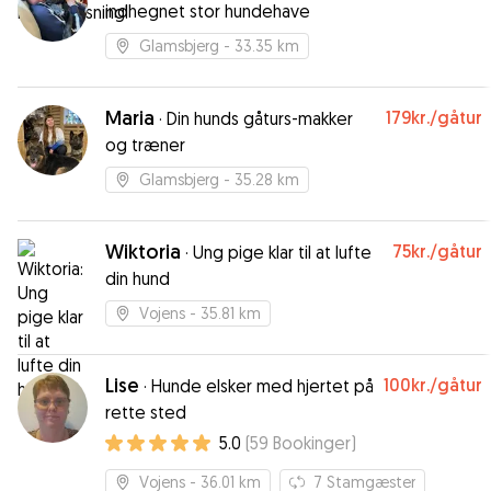
indhegnet stor hundehave
Glamsbjerg
- 33.35 km
Maria
179kr.
/gåtur
·
Din hunds gåturs-makker
og træner
Glamsbjerg
- 35.28 km
Wiktoria
75kr.
/gåtur
·
Ung pige klar til at lufte
din hund
Vojens
- 35.81 km
Lise
100kr.
/gåtur
·
Hunde elsker med hjertet på
rette sted
5.0
(
59
Bookinger
)
Vojens
- 36.01 km
7
Stamgæster