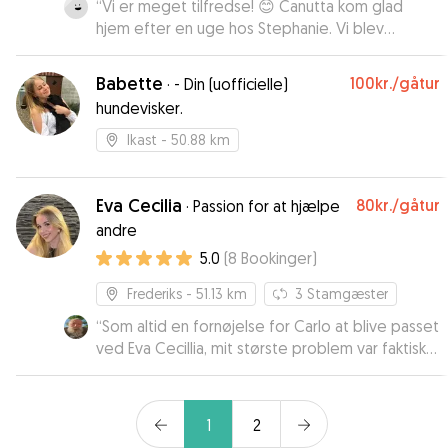
“
Vi er meget tilfredse! 😊 Canutta kom glad
hjem efter en uge hos Stephanie. Vi blev
igennem ugen opdateret på hvordan det gik
med hende, og fik tilsendt både billeder og
Babette
100kr.
/gåtur
·
- Din (uofficielle)
video. 🤗 Vi har tidligere erfaring med at Canutta
hundevisker.
kommer meget stresset hjem, så at se hende så
glad og rolig (bare lidt træt) gjorde os trygge
Ikast
- 50.88 km
ved at levere hende til Stephanie igen en anden
gang. ❤️
”
Eva Cecilia
80kr.
/gåtur
·
Passion for at hjælpe
andre
5.0
(
8
Bookinger
)
Frederiks
- 51.13 km
3
Stamgæster
“
Som altid en fornøjelse for Carlo at blive passet
ved Eva Cecillia, mit største problem var faktisk
at få ham med hjem - det var absolut en ferie
som han ikke ville hjem fra 😋😄
”
1
2