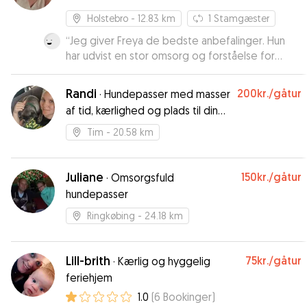
Holstebro
- 12.83 km
1
Stamgæster
“
Jeg giver Freya de bedste anbefalinger. Hun
har udvist en stor omsorg og forståelse for
Arthurs behov. Vi booker meget gerne Freya
igen en anden gang.
”
Randi
200kr.
/gåtur
·
Hundepasser med masser
af tid, kærlighed og plads til din
hund ❤️
Tim
- 20.58 km
Juliane
150kr.
/gåtur
·
Omsorgsfuld
hundepasser
Ringkøbing
- 24.18 km
Lill-brith
75kr.
/gåtur
·
Kærlig og hyggelig
feriehjem
1.0
(
6
Bookinger
)