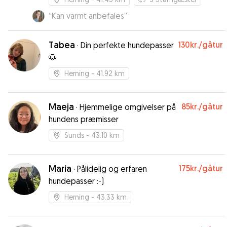
“
Kan varmt anbefales
”
Tabea
130kr.
/gåtur
·
Din perfekte hundepasser
🐶
Herning
- 41.92 km
Maeja
85kr.
/gåtur
·
Hjemmelige omgivelser på
hundens præmisser
Sunds
- 43.10 km
Maria
175kr.
/gåtur
·
Pålidelig og erfaren
hundepasser :-)
Herning
- 43.33 km