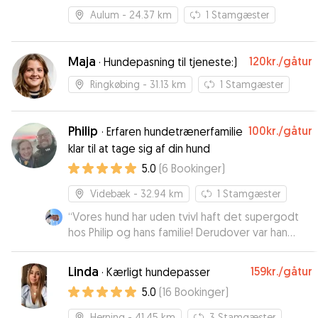
Aulum
- 24.37 km
1
Stamgæster
Maja
120kr.
/gåtur
·
Hundepasning til tjeneste:)
Ringkøbing
- 31.13 km
1
Stamgæster
Philip
100kr.
/gåtur
·
Erfaren hundetrænerfamilie
klar til at tage sig af din hund
5.0
(
6
Bookinger
)
Videbæk
- 32.94 km
1
Stamgæster
“
Vores hund har uden tvivl haft det supergodt
hos Philip og hans familie! Derudover var han
meget fleksibel og løsningsorienteret, da vi fik
behov for pasning med meget kort varsel. Kan
Linda
159kr.
/gåtur
·
Kærligt hundepasser
kun anbefale!
”
5.0
(
16
Bookinger
)
Herning
- 41.45 km
3
Stamgæster