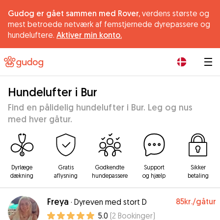
Gudog er gået sammen med Rover,
verdens største og
mest betroede netværk af femstjernede dyrepassere og
hundeluftere.
Aktiver min konto.
|
Hundelufter i Bur
Find en pålidelig hundelufter i Bur. Leg og nus
med hver gåtur.
Dyrlæge
Gratis
Godkendte
Support
Sikker
dækning
aflysning
hundepassere
og hjælp
betaling
Freya
85kr.
/gåtur
·
Dyreven med stort D
5.0
(
2
Bookinger
)