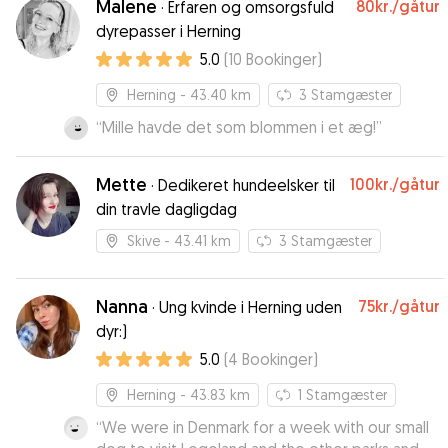
Malene
80kr.
/gåtur
·
Erfaren og omsorgsfuld
dyrepasser i Herning
5.0
(
10
Bookinger
)
Herning
- 43.40 km
3
Stamgæster
“
Mille havde det som blommen i et æg!
”
Mette
100kr.
/gåtur
·
Dedikeret hundeelsker til
din travle dagligdag
Skive
- 43.41 km
3
Stamgæster
Nanna
75kr.
/gåtur
·
Ung kvinde i Herning uden
dyr:)
5.0
(
4
Bookinger
)
Herning
- 43.83 km
1
Stamgæster
“
We were in Denmark for a week with our small