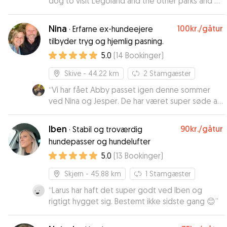
dog to visit Legoland and the other parks and so
needed some daycare for our dog. Nanna was
lovely - she works nights so sleeps a bit during
Nina
100kr.
/gåtur
·
Erfarne ex-hundeejere
the day which worked great for our doggie who
tilbyder tryg og hjemlig pasning.
loves to relax during the day. We dropped her
5.0
(
14
Bookinger
)
off in the late morning and picked her up again in
the evening. Nanna looked after our doggie well
Skive
- 44.22 km
2
Stamgæster
- we got some photos to confirm things were
going great. Nanna has a flat with free parking
“
Vi har fået Abby passet igen denne sommer
outside and easy access to the outdoors. I´d
ved Nina og Jesper. De har været super søde at
happily recommend Nanna to anyone whose
opdatere med billeder og skriv dagligt. Det er
dog needs some daycare.
tydeligt de virkelig elsker at have
”
Iben
90kr.
/gåtur
·
Stabil og troværdig
“feriehundebørn” som forkæles til op over
hundepasser og hundelufter
begge hundeører❤️🐶
”
5.0
(
13
Bookinger
)
Skjern
- 45.88 km
1
Stamgæster
“
Larus har haft det super godt ved Iben og
rigtigt hygget sig. Bestemt ikke sidste gang 😊
”