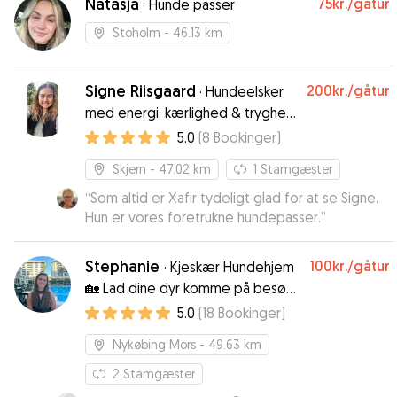
Natasja
75kr.
/gåtur
·
Hunde passer
Stoholm
- 46.13 km
Signe Riisgaard
200kr.
/gåtur
·
Hundeelsker
med energi, kærlighed & tryghed
til din hund! :)
5.0
(
8
Bookinger
)
Skjern
- 47.02 km
1
Stamgæster
“
Som altid er Xafir tydeligt glad for at se Signe.
Hun er vores foretrukne hundepasser.
”
Stephanie
100kr.
/gåtur
·
Kjeskær Hundehjem
🏡 Lad dine dyr komme på besøg
hos andre dyrevenner i et trygt
5.0
(
18
Bookinger
)
miljø💫
Nykøbing Mors
- 49.63 km
2
Stamgæster