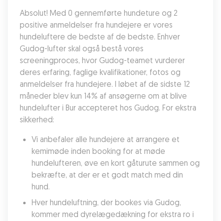
Absolut! Med 0 gennemførte hundeture og 2 
positive anmeldelser fra hundejere er vores 
hundeluftere de bedste af de bedste. Enhver 
Gudog-lufter skal også bestå vores 
screeningproces, hvor Gudog-teamet vurderer 
deres erfaring, faglige kvalifikationer, fotos og 
anmeldelser fra hundejere. I løbet af de sidste 12 
måneder blev kun 14% af ansøgerne om at blive 
hundelufter i Bur accepteret hos Gudog. For ekstra 
sikkerhed:
Vi anbefaler alle hundejere at arrangere et 
kemimøde inden booking for at møde 
hundelufteren, øve en kort gåturute sammen og 
bekræfte, at der er et godt match med din 
hund.
Hver hundeluftning, der bookes via Gudog, 
kommer med dyrelægedækning for ekstra ro i 