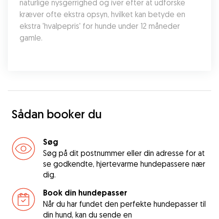
naturlige nysgerrighed og iver efter at udforske 
kræver ofte ekstra opsyn, hvilket kan betyde en 
ekstra 'hvalpepris' for hunde under 12 måneder 
gamle.
Sådan booker du
Søg
Søg på dit postnummer eller din adresse for at
se godkendte, hjertevarme hundepassere nær
dig.
Book din hundepasser
Når du har fundet den perfekte hundepasser til
din hund, kan du sende en