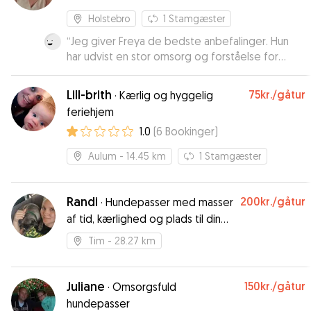
Holstebro
1
Stamgæster
“
Jeg giver Freya de bedste anbefalinger. Hun
har udvist en stor omsorg og forståelse for
Arthurs behov. Vi booker meget gerne Freya
igen en anden gang.
”
Lill-brith
75kr.
/gåtur
·
Kærlig og hyggelig
feriehjem
1.0
(
6
Bookinger
)
Aulum
- 14.45 km
1
Stamgæster
Randi
200kr.
/gåtur
·
Hundepasser med masser
af tid, kærlighed og plads til din
hund ❤️
Tim
- 28.27 km
Juliane
150kr.
/gåtur
·
Omsorgsfuld
hundepasser