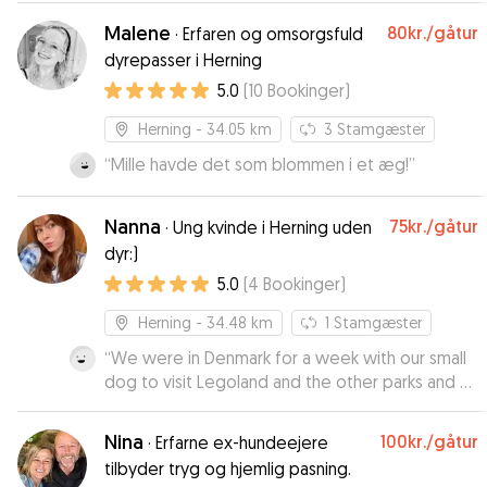
Malene
80kr.
/gåtur
·
Erfaren og omsorgsfuld
dyrepasser i Herning
5.0
(
10
Bookinger
)
Herning
- 34.05 km
3
Stamgæster
“
Mille havde det som blommen i et æg!
”
Nanna
75kr.
/gåtur
·
Ung kvinde i Herning uden
dyr:)
5.0
(
4
Bookinger
)
Herning
- 34.48 km
1
Stamgæster
“
We were in Denmark for a week with our small
dog to visit Legoland and the other parks and so
needed some daycare for our dog. Nanna was
lovely - she works nights so sleeps a bit during
Nina
100kr.
/gåtur
·
Erfarne ex-hundeejere
the day which worked great for our doggie who
tilbyder tryg og hjemlig pasning.
loves to relax during the day. We dropped her