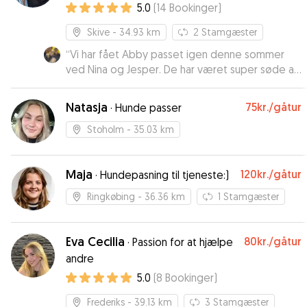
5.0
(
14
Bookinger
)
off in the late morning and picked her up again in
the evening. Nanna looked after our doggie well
Skive
- 34.93 km
2
Stamgæster
- we got some photos to confirm things were
going great. Nanna has a flat with free parking
“
Vi har fået Abby passet igen denne sommer
outside and easy access to the outdoors. I´d
ved Nina og Jesper. De har været super søde at
happily recommend Nanna to anyone whose
opdatere med billeder og skriv dagligt. Det er
dog needs some daycare.
tydeligt de virkelig elsker at have
”
Natasja
75kr.
/gåtur
·
Hunde passer
“feriehundebørn” som forkæles til op over
begge hundeører❤️🐶
”
Stoholm
- 35.03 km
Maja
120kr.
/gåtur
·
Hundepasning til tjeneste:)
Ringkøbing
- 36.36 km
1
Stamgæster
Eva Cecilia
80kr.
/gåtur
·
Passion for at hjælpe
andre
5.0
(
8
Bookinger
)
Frederiks
- 39.13 km
3
Stamgæster