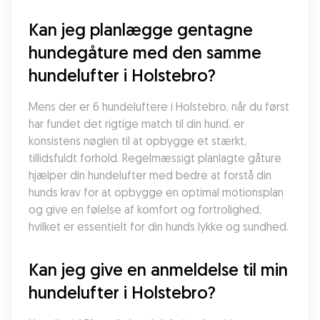
Kan jeg planlægge gentagne 
hundegåture med den samme 
hundelufter i Holstebro?
Mens der er 6 hundeluftere i Holstebro, når du først 
har fundet det rigtige match til din hund, er 
konsistens nøglen til at opbygge et stærkt, 
tillidsfuldt forhold. Regelmæssigt planlagte gåture 
hjælper din hundelufter med bedre at forstå din 
hunds krav for at opbygge en optimal motionsplan 
og give en følelse af komfort og fortrolighed, 
hvilket er essentielt for din hunds lykke og sundhed.
Kan jeg give en anmeldelse til min 
hundelufter i Holstebro?