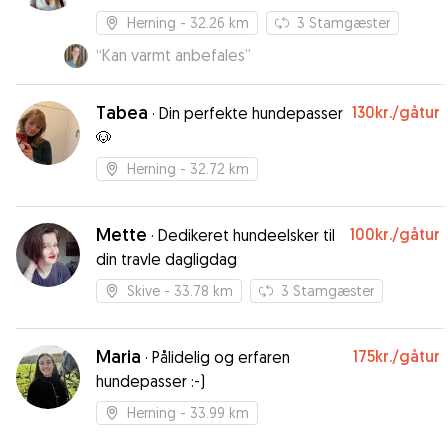
Herning
- 32.26 km
3
Stamgæster
“
Kan varmt anbefales
”
Tabea
130kr.
/gåtur
·
Din perfekte hundepasser
🐶
Herning
- 32.72 km
Mette
100kr.
/gåtur
·
Dedikeret hundeelsker til
din travle dagligdag
Skive
- 33.78 km
3
Stamgæster
Maria
175kr.
/gåtur
·
Pålidelig og erfaren
hundepasser :-)
Herning
- 33.99 km