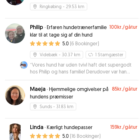
Ringkøbing
- 29.53 km
Philip
100kr.
/gåtur
·
Erfaren hundetrænerfamilie
klar til at tage sig af din hund
5.0
(
6
Bookinger
)
Videbæk
- 30.37 km
1
Stamgæster
“
Vores hund har uden tvivl haft det supergodt
hos Philip og hans familie! Derudover var han
meget fleksibel og løsningsorienteret, da vi fik
behov for pasning med meget kort varsel. Kan
Maeja
85kr.
/gåtur
·
Hjemmelige omgivelser på
kun anbefale!
”
hundens præmisser
Sunds
- 31.83 km
Linda
159kr.
/gåtur
·
Kærligt hundepasser
5.0
(
16
Bookinger
)