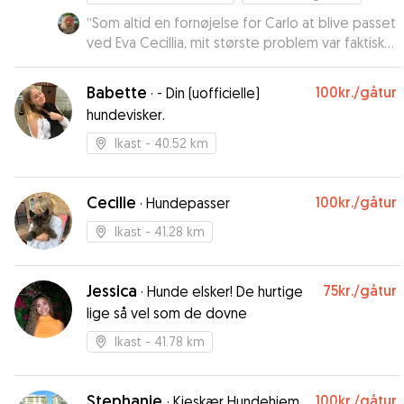
“
Som altid en fornøjelse for Carlo at blive passet
ved Eva Cecillia, mit største problem var faktisk
at få ham med hjem - det var absolut en ferie
som han ikke ville hjem fra 😋😄
”
Babette
100kr.
/gåtur
·
- Din (uofficielle)
hundevisker.
Ikast
- 40.52 km
Cecilie
100kr.
/gåtur
·
Hundepasser
Ikast
- 41.28 km
Jessica
75kr.
/gåtur
·
Hunde elsker! De hurtige
lige så vel som de dovne
Ikast
- 41.78 km
Stephanie
100kr.
/gåtur
·
Kjeskær Hundehjem