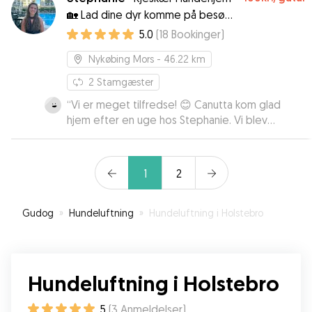
🏡 Lad dine dyr komme på besøg
hos andre dyrevenner i et trygt
5.0
(
18
Bookinger
)
miljø💫
Nykøbing Mors
- 46.22 km
2
Stamgæster
“
Vi er meget tilfredse! 😊 Canutta kom glad
hjem efter en uge hos Stephanie. Vi blev
igennem ugen opdateret på hvordan det gik
med hende, og fik tilsendt både billeder og
video. 🤗 Vi har tidligere erfaring med at Canutta
1
2
kommer meget stresset hjem, så at se hende så
glad og rolig (bare lidt træt) gjorde os trygge
ved at levere hende til Stephanie igen en anden
Gudog
»
Hundeluftning
»
Hundeluftning i Holstebro
gang. ❤️
”
Hundeluftning i Holstebro
5
(
3
Anmeldelser
)