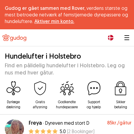
Gudog er gået sammen med Rover,
verdens største og
mest betroede netværk af femstjernede dyrepassere og
hundeluftere.
Aktiver min konto.
|
Hundelufter i Holstebro
Find en pålidelig hundelufter i Holstebro. Leg og
nus med hver gåtur.
Dyrlæge
Gratis
Godkendte
Support
Sikker
dækning
aflysning
hundepassere
og hjælp
betaling
Freya
85kr.
/gåtur
·
Dyreven med stort D
5.0
(
2
Bookinger
)