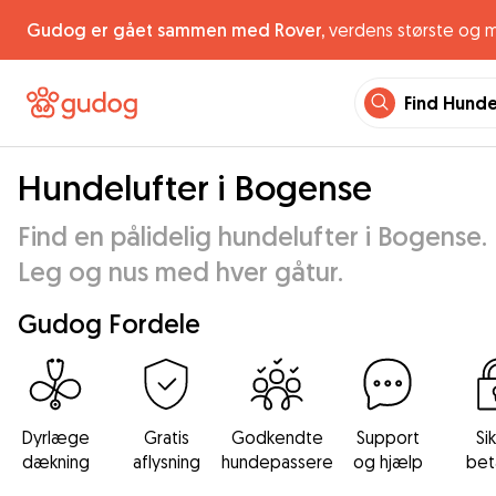
Gudog er gået sammen med Rover,
verdens største og 
Find Hund
Hundelufter i Bogense
Find en pålidelig hundelufter i Bogense.
Leg og nus med hver gåtur.
Gudog Fordele
Dyrlæge
Gratis
Godkendte
Support
Si
dækning
aflysning
hundepassere
og hjælp
bet