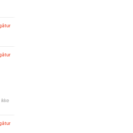
gåtur
gåtur
 ikke
gåtur