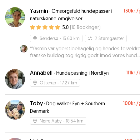
Yasmin
130kr.
/
·
Omsorgsfuld hundepasser i
naturskønne omgivelser
5.0
(
10
Bookinger
)
Søndersø
- 15.60 km
2
Stamgæster
“
Yasmin var yderst behagelig og hendes forældr
franske bulldog tog rigtig godt imod vores hund.
Jackson var rigtig glad og tilpas da jeg hentede h
jeg kunne godt se på ham, han havde haft et god
Annabell
111kr.
/
·
Hundepasning i Nordfyn
ophold. Kan varmt anbefale Yasmin til andre.
”
Otterup
- 17.27 km
Toby
100kr.
/
·
Dog walker Fyn + Southern
Denmark
Nørre Aaby
- 18.54 km