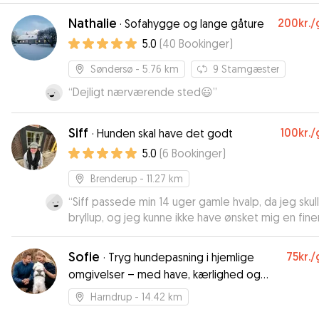
Nathalie
200kr.
/
·
Sofahygge og lange gåture
5.0
(
40
Bookinger
)
Søndersø
- 5.76 km
9
Stamgæster
“
Dejligt nærværende sted😃
”
Siff
100kr.
/
·
Hunden skal have det godt
5.0
(
6
Bookinger
)
Brenderup
- 11.27 km
“
Siff passede min 14 uger gamle hvalp, da jeg skulle
bryllup, og jeg kunne ikke have ønsket mig en fine
pasning. Vi mødtes inden og Siff var omhyggelig
at spørge og med at lære Nala at kende. Og lade
Sofie
75kr.
/
·
Tryg hundepasning i hjemlige
undersøge hus og have. Så på dagen, hvor hun sku
omgivelser – med have, kærlighed og
passes i lidt over 12 timer var jeg helt tryg, og afl
god tid
og fik en glad hund tilbage.
”
Harndrup
- 14.42 km