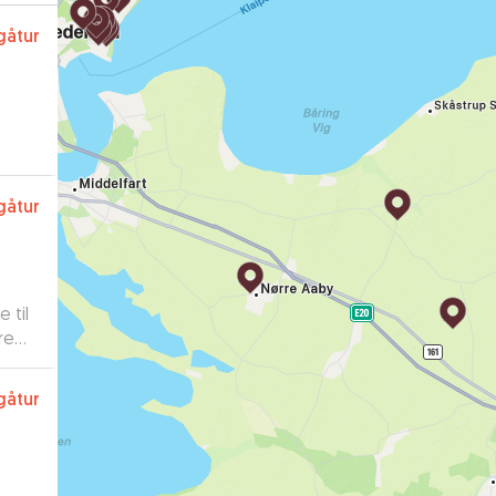
gåtur
gåtur
 til
re
 med
 Nala
gåtur
lle
evere