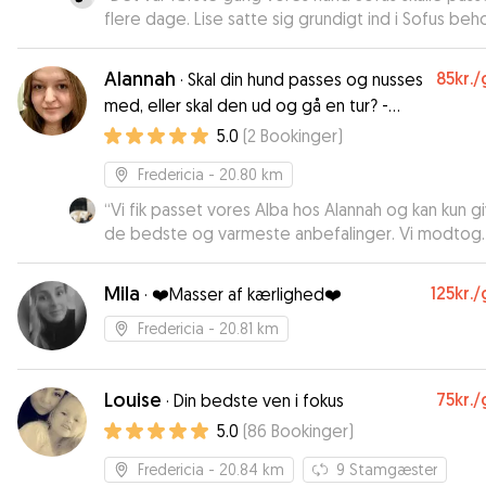
flere dage. Lise satte sig grundigt ind i Sofus be
sørgede for han fik medicin, da han lige var komme
skade og havde forbinding om benet. Hun sendt
Alannah
85kr.
/
·
Skal din hund passes og nusses
daglige status SMS, så det føltes trygt og godt. J
med, eller skal den ud og gå en tur? -
kan klart anbefale Lise.
”
Tørring Horsens Vejle og Fredericia
5.0
(
2
Bookinger
)
Fredericia
- 20.80 km
“
Vi fik passet vores Alba hos Alannah og kan kun g
de bedste og varmeste anbefalinger. Vi modtog
update og billeder under pasningen som bare vis
glad og meget tryg hund. Fantastisk Hundepasser
Mila
125kr.
/
·
❤️Masser af kærlighed❤️
Fredericia
- 20.81 km
Louise
75kr.
/
·
Din bedste ven i fokus
5.0
(
86
Bookinger
)
Fredericia
- 20.84 km
9
Stamgæster