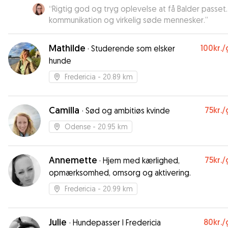
“
Rigtig god og tryg oplevelse at få Balder passet. Go
kommunikation og virkelig søde mennesker.
”
Mathilde
100kr.
/
·
Studerende som elsker
hunde
Fredericia
- 20.89 km
Camilla
75kr.
/
·
Sød og ambitiøs kvinde
Odense
- 20.95 km
Annemette
75kr.
/
·
Hjem med kærlighed,
opmærksomhed, omsorg og aktivering.
Fredericia
- 20.99 km
Julie
80kr.
/
·
Hundepasser I Fredericia