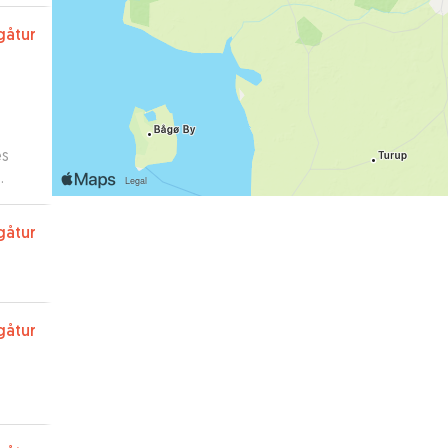
gåtur
es
am,
t
gåtur
gåtur