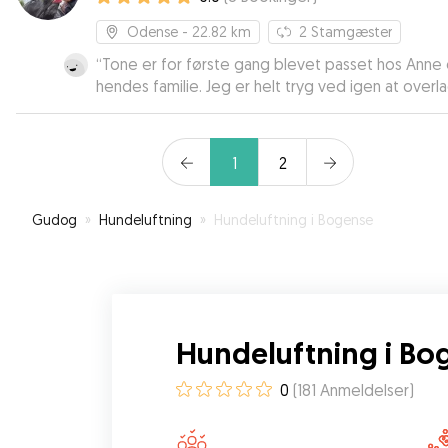
Odense
- 22.82 km
2
Stamgæster
“
Tone er for første gang blevet passet hos Anne
hendes familie. Jeg er helt tryg ved igen at overl
Tone til Anne og deres glade labrador - Gypsy. 😊
Hilsen Gitte
”
1
2
Gudog
»
Hundeluftning
»
Hundeluftning i Bogense
Hundeluftning i Bo
0
(
181
Anmeldelser
)