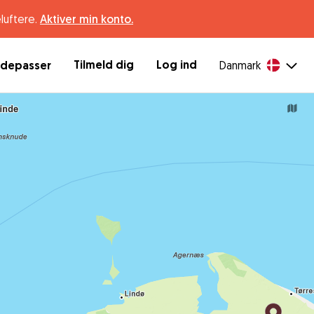
luftere.
Aktiver min konto.
Tilmeld dig
Log ind
ndepasser
Danmark