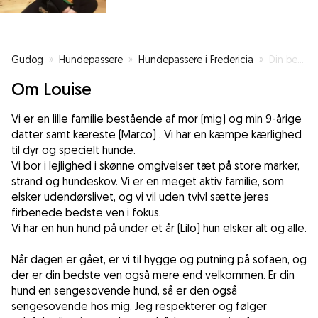
Gudog
»
Hundepassere
»
Hundepassere i Fredericia
»
Din bedste ven i fokus
Om Louise
Vi er en lille familie bestående af mor (mig) og min 9-årige
datter samt kæreste (Marco) . Vi har en kæmpe kærlighed
til dyr og specielt hunde.
Vi bor i lejlighed i skønne omgivelser tæt på store marker,
strand og hundeskov. Vi er en meget aktiv familie, som
elsker udendørslivet, og vi vil uden tvivl sætte jeres
firbenede bedste ven i fokus.
Vi har en hun hund på under et år (Lilo) hun elsker alt og alle.
Når dagen er gået, er vi til hygge og putning på sofaen, og
der er din bedste ven også mere end velkommen. Er din
hund en sengesovende hund, så er den også
sengesovende hos mig. Jeg respekterer og følger