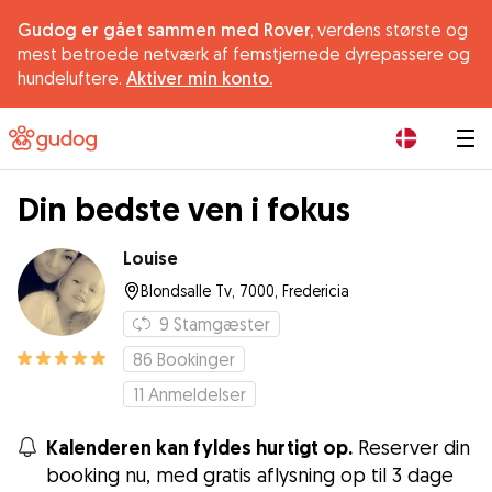
Gudog er gået sammen med Rover,
verdens største og
mest betroede netværk af femstjernede dyrepassere og
hundeluftere.
Aktiver min konto.
|
Din bedste ven i fokus
Louise
Blondsalle Tv, 7000, Fredericia
9
Stamgæster
86
Bookinger
11
Anmeldelser
Kalenderen kan fyldes hurtigt op.
Reserver din
booking nu, med gratis aflysning op til 3 dage