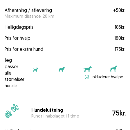
Afhentning / aflevering
+
50kr.
Maximum distance: 20 km
Helligdagspris
185kr.
Pris for hvalp
180kr.
Pris for ekstra hund
175kr.
Jeg
passer
alle
Inkluderer hvalpe
størrelser
hunde
Hundeluftning
75kr.
Rundt i nabolaget i 1 time