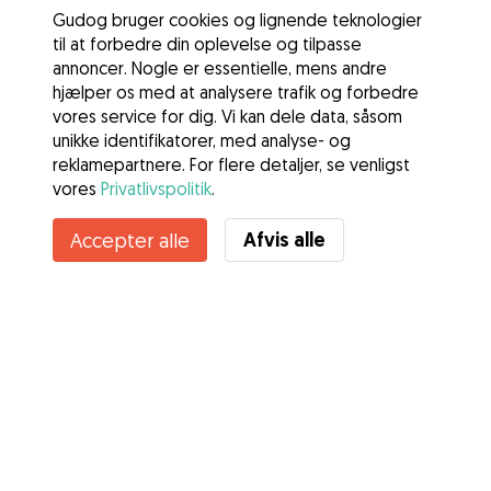
Gudog bruger cookies og lignende teknologier
til at forbedre din oplevelse og tilpasse
annoncer. Nogle er essentielle, mens andre
hjælper os med at analysere trafik og forbedre
vores service for dig. Vi kan dele data, såsom
unikke identifikatorer, med analyse- og
reklamepartnere. For flere detaljer, se venligst
vores
Privatlivspolitik
.
Kontakt Louise
Afvis alle
Accepter alle
Kender du Gudogs fordele? Se mere
Tjenester
Sådan fungerer det
Om Gudog
Anmeldelser