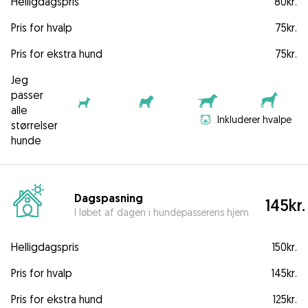
Helligdagspris
80kr.
Pris for hvalp
75kr.
Pris for ekstra hund
75kr.
Jeg
passer
alle
Inkluderer hvalpe
størrelser
hunde
Dagspasning
145kr.
I løbet af dagen i hundepasserens hjem
Helligdagspris
150kr.
Pris for hvalp
145kr.
Pris for ekstra hund
125kr.