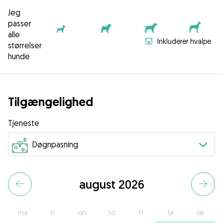
Jeg
passer
alle
Inkluderer hvalpe
størrelser
hunde
Tilgængelighed
Tjeneste
august 2026
ma
ti
on
to
fr
lø
sø