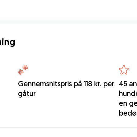
ning
Gennemsnitspris på 118 kr. per
45 an
gåtur
hunde
en ge
bedø