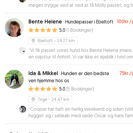
meget trygge ved at ved at få Molly passet, og 
har bare haft det så godt. Vi vil anbefale Stine til al
der har brug for en hundepasser.
”
Bente Helene
100kr.
/
·
Hundepasser i Ebeltoft
5.0
(
1
Bookinger
)
Ebeltoft
- 24.27 km
“
Vi fik passet vores hund hos Bente Helene imens 
en svipstur til Anholt. Vi var ikke et øjeblik i tvivl o
han var i gode hænder og vi kommer gerne igen
ham. Kan varmt anbefales!
”
Ida & Mikkel
75kr.
/
·
Hunden er den bedste
ven hjemme hos os
5.0
(
5
Bookinger
)
Trige
- 24.47 km
“
Cooper har haft en herlig weekend og uden tvivl
hygget sig i selskab med søde Oscar og hans fami
☺️
”