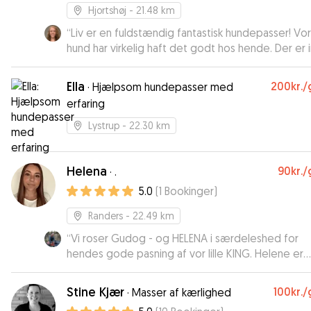
Hjortshøj
- 21.48 km
“
Liv er en fuldstændig fantastisk hundepasser! Vo
hund har virkelig haft det godt hos hende. Der er 
tvivl om, at Liv har sat sig meget ind i at forstå vor
hund og hendes behov og mødt dem til fulde. Je
Ella
200kr.
/
·
Hjælpsom hundepasser med
ville 100% vælge Liv til at passe vores hund igen e
erfaring
anden gang.
”
Lystrup
- 22.30 km
Helena
90kr.
/
·
.
5.0
(
1
Bookinger
)
Randers
- 22.49 km
“
Vi roser Gudog - og HELENA i særdeleshed for
hendes gode pasning af vor lille KING. Helene er
SUPER, og jeg tror hun og hendes lille familie nød 
ligeså meget som vor King. 1.000 tak, og varm
Stine Kjær
100kr.
/
·
Masser af kærlighed
anbefaling herfra. Thomas
”