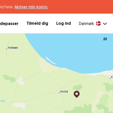
luftere.
Aktiver min konto.
Tilmeld dig
Log ind
ndepasser
Danmark