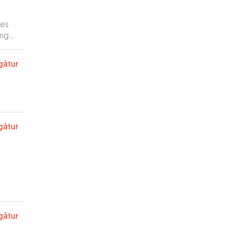
res
ingen
es
g
gåtur
n
gåtur
det
gåtur