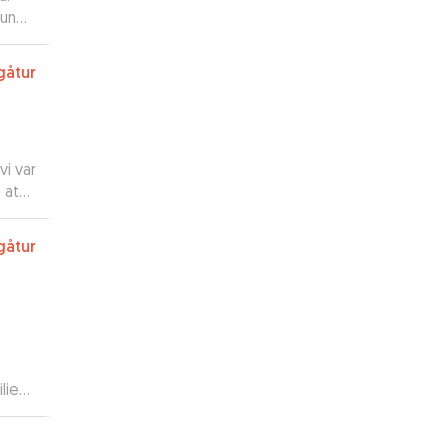
hun
le,
gåtur
vi var
m at
 med
gåtur
lie