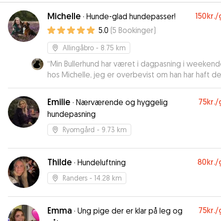
Michelle
150kr.
/
·
Hunde-glad hundepasser!
5.0
(
5
Bookinger
)
Allingåbro
- 8.75 km
“
Min Bullerhund har været i dagpasning i weeken
hos Michelle, jeg er overbevist om han har haft de
super godt, jeg fik en meget glad og træt hund 
:-) samt et par billeder i løbet af dagen. Michelle h
Emilie
75kr.
/
·
Nærværende og hyggelig
selv en mega sød hund. Jeg kan varmt anbefale at
hundepasning
hunden passet hos Michelle og hendes søde hund 
Hilsen Eloisa og Buller
”
Ryomgård
- 9.73 km
Thilde
80kr.
/
·
Hundeluftning
Randers
- 14.28 km
Emma
75kr.
/
·
Ung pige der er klar på leg og