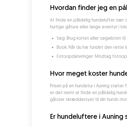
Hvordan finder jeg en på
At finde en pålidelig hundelufter nær d
hurtige gåture eller lange eventyr i l
Søg: Brug kortet eller søgelisten ti
Book: Når du har fundet den rette l
Fotoopdateringer: Modtag fotoopdat
Hvor meget koster hundel
Prisen på en hundetur i Auning starter f
er det nemt at finde en pålidelig hun
gåruter skræddersyet til din hunds m
Er hundeluftere i Auning 