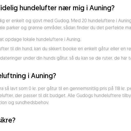
lidelig hundelufter nær mig i Auning?
ig er enkelt og sjovt med Gudog. Med 20 hundeluftere i Auning, de
okale parker og grønne områder, sådan finder du det perfekte ma
l at opdage lokale hundeluftere i Auning.
ufter til din hund, kan du sikkert booke en enkelt gåtur eller en
eringer under din hunds gåtur, så du kan se de ruter, de har ta
uftning i Auning?
ra så lavt som 0 kr. per gåtur til en gennemsnitlig pris på 118 kr.
delufter, der passer til dit budget. Alle Gudogs hundeluftere t
otion og sundhedsbehov.
sikre?