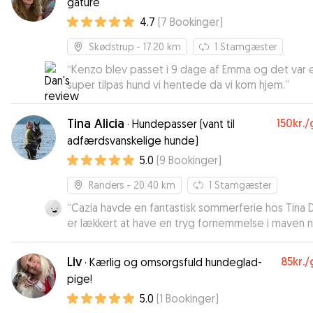
gåture
4.7
(
7
Bookinger
)
Skødstrup
- 17.20 km
1
Stamgæster
“
Kenzo blev passet i 9 dage af Emma og det var 
super tilpas hund vi hentede da vi kom hjem.
”
Tina Alicia
150kr.
/
·
Hundepasser (vant til
adfærdsvanskelige hunde)
5.0
(
9
Bookinger
)
Randers
- 20.40 km
1
Stamgæster
“
Cazia havde en fantastisk sommerferie hos Tina Det
er lækkert at have en tryg fornemmelse i maven n
man taget på ferie. Tina er skøn og har en dejlig rolig
tilgang til tingene, og så er det hyggeligt at få et
Liv
85kr.
/
·
Kærlig og omsorgsfuld hundeglad-
billeder i løbet af ferien af en hund der hygger si
pige!
på ingen måder ser ud til at mangle noget som he
5.0
(
1
Bookinger
)
🥰 Hun glæder sig allerede til næste gang
”