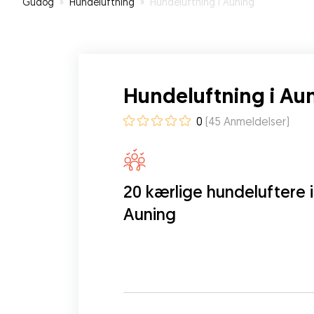
Gudog
»
Hundeluftning
»
Hundeluftning i Auning
Hundeluftning i Au
0
(
45
Anmeldelser
)
20 kærlige hundeluftere i
Auning