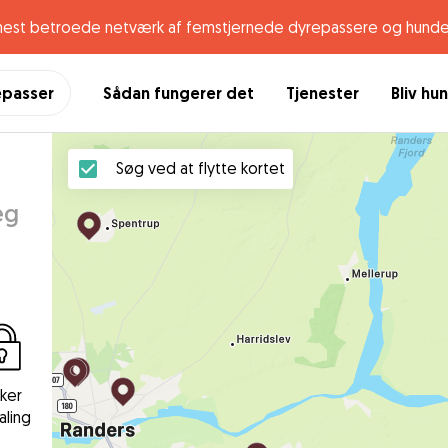
mest betroede netværk af femstjernede dyrepassere og hunde
epasser
Sådan fungerer det
Tjenester
Bliv hu
Søg ved at flytte kortet
eg
kker
aling