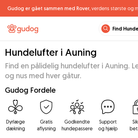
Gudog er gået sammen med Rover,
verdens største og 
Find Hund
Hundelufter i Auning
Find en pålidelig hundelufter i Auning. L
og nus med hver gåtur.
Gudog Fordele
Dyrlæge
Gratis
Godkendte
Support
Si
dækning
aflysning
hundepassere
og hjælp
bet