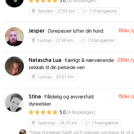
5.0
(
10
Bookinger
)
Randers
- 22.65 km
2
Stamgæster
Jesper
150kr.
/
·
Dyrepasser lufter din hund.
Lystrup
- 22.98 km
1
Stamgæster
Natascha Lua
230kr.
/
·
Kærligt & nærværende
selskab til din pelsede ven
Lystrup
- 24.07 km
Stine
150kr.
/
·
Pålidelig og ansvarsfuld
dyreelsker
5.0
(
4
Bookinger
)
Spentrup
- 24.25 km
1
Stamgæster
“
Stine fortjener fuldt ud 5 stjerner og mere til. Vi v