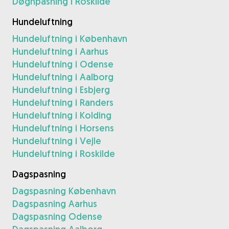
Døgnpasning i Roskilde
Hundeluftning
Hundeluftning i København
Hundeluftning i Aarhus
Hundeluftning i Odense
Hundeluftning i Aalborg
Hundeluftning i Esbjerg
Hundeluftning i Randers
Hundeluftning i Kolding
Hundeluftning i Horsens
Hundeluftning i Vejle
Hundeluftning i Roskilde
Dagspasning
Dagspasning København
Dagspasning Aarhus
Dagspasning Odense