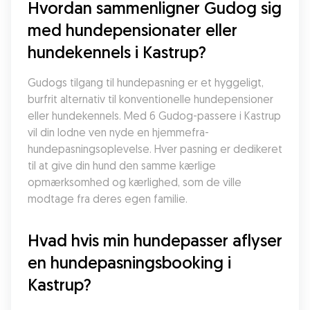
Hvordan sammenligner Gudog sig 
med hundepensionater eller 
hundekennels i Kastrup?
Gudogs tilgang til hundepasning er et hyggeligt, 
burfrit alternativ til konventionelle hundepensioner 
eller hundekennels. Med 6 Gudog-passere i Kastrup 
vil din lodne ven nyde en hjemmefra-
hundepasningsoplevelse. Hver pasning er dedikeret 
til at give din hund den samme kærlige 
opmærksomhed og kærlighed, som de ville 
modtage fra deres egen familie.
Hvad hvis min hundepasser aflyser 
en hundepasningsbooking i 
Kastrup?