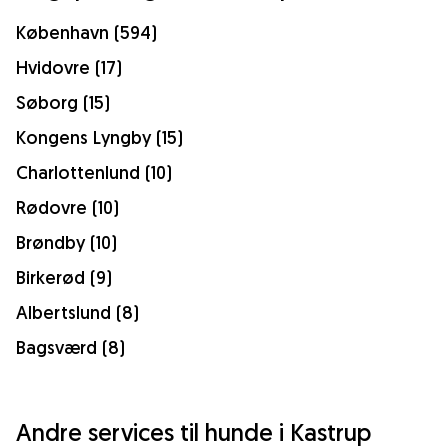
København (594)
Hvidovre (17)
Søborg (15)
Kongens Lyngby (15)
Charlottenlund (10)
Rødovre (10)
Brøndby (10)
Birkerød (9)
Albertslund (8)
Bagsværd (8)
Andre services til hunde i Kastrup