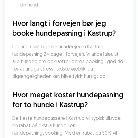
din hund.
Hvor langt i forvejen bør jeg 
booke hundepasning i Kastrup?
I gennemsnit booker hundeejere i Kastrup 
hundepasning 24 dage i forvejen. Vi anbefaler, at 
alle hundeejere bekræfter deres booking i god tid 
for at undgå stress i sidste øjeblik, da 
tilgængeligheden kan blive fyldt hurtigt op.
Hvor meget koster hundepasning 
for to hunde i Kastrup?
De fleste hundepassere i Kastrup vil typisk tilbyde 
en rabat på ekstra hunde i en 
hundepasningsbooking. Med en rabat på 50% vil 