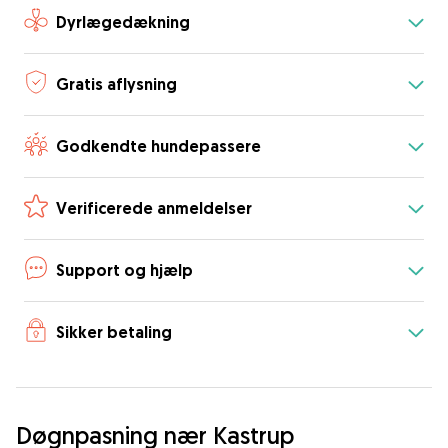
Dyrlægedækning
Gratis aflysning
Godkendte hundepassere
Verificerede anmeldelser
Support og hjælp
Sikker betaling
Døgnpasning nær Kastrup