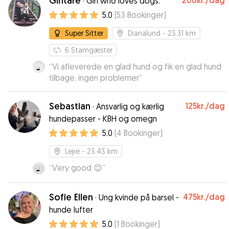
Gintare
200kr.
/dag
·
Girl who loves dogs.
5.0
(
53
Bookinger
)
Super Sitter
Dianalund
- 23.31 km
6
Stamgæster
“
Vi afleverede en glad hund og fik en glad hund
tilbage, ingen problemer
”
Sebastian
125kr.
/dag
·
Ansvarlig og kærlig
hundepasser - KBH og omegn
5.0
(
4
Bookinger
)
Lejre
- 23.43 km
“
Very good 😊
”
Sofie Ellen
475kr.
/dag
·
Ung kvinde på barsel -
hunde lufter
5.0
(
1
Bookinger
)