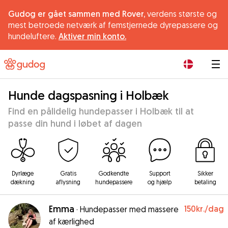
Gudog er gået sammen med Rover,
verdens største og
mest betroede netværk af femstjernede dyrepassere og
hundeluftere.
Aktiver min konto.
|
Hunde dagspasning i Holbæk
Find en pålidelig hundepasser i Holbæk til at
passe din hund i løbet af dagen
Dyrlæge
Gratis
Godkendte
Support
Sikker
dækning
aflysning
hundepassere
og hjælp
betaling
Emma
150kr.
/dag
·
Hundepasser med massere
af kærlighed