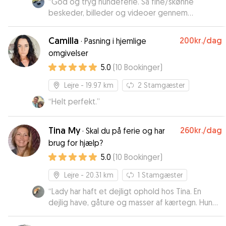
“
God og tryg hundeferie. Så fine/skønne
beskeder, billeder og videoer gennem
weekenden. Vi vil til en hver tid bruge Line igen.
”
Camilla
200kr.
/dag
·
Pasning i hjemlige
omgivelser
5.0
(
10
Bookinger
)
Lejre
- 19.97 km
2
Stamgæster
“
Helt perfekt.
”
Tina My
260kr.
/dag
·
Skal du på ferie og har
brug for hjælp?
5.0
(
10
Bookinger
)
Lejre
- 20.31 km
1
Stamgæster
“
Lady har haft et dejligt ophold hos Tina. En
dejlig have, gåture og masser af kærtegn. Hun
var dejlig afslappet efter at have været hos
Tina. Vi vil rigtig geren spørge Tina en anden