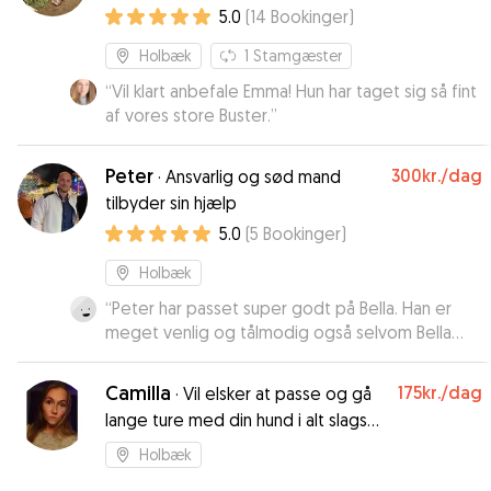
5.0
(
14
Bookinger
)
Holbæk
1
Stamgæster
“
Vil klart anbefale Emma! Hun har taget sig så fint
af vores store Buster.
”
Peter
300kr.
/dag
·
Ansvarlig og sød mand
tilbyder sin hjælp
5.0
(
5
Bookinger
)
Holbæk
“
Peter har passet super godt på Bella. Han er
meget venlig og tålmodig også selvom Bella
gøede af nye lyde hver nat. Han har sendt
billeder og hilsner hver dag. Han har haft
Camilla
175kr.
/dag
·
Vil elsker at passe og gå
overskud til at lege og lære Bella nye tricks. Vi
lange ture med din hund i alt slags
har været meget trygge og har fået en rigtig
vejr
glad hund hjem. Vi vil helt klart bruge Peter en
Holbæk
anden gang. Han får vores varmeste