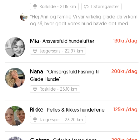
anbefale Rikke og vi vil helt sikkert gøre brug af
Roskilde
- 21.15 km
1
Stamgæster
hende igen. Hvis hun vil passe de stædige
Gravbasser.
“
Hej Ann og familie Vi var virkelig glade da vi kom
”
og så, hvor godt vores hund havde det med
Jeres familie. Vi kunne mærke, at hun var tryg og
hyggede sig, tusinde tak for Jeres måde at
Mia
130kr.
/dag
·
Ansvarsfuld hundelufter
være på. Vi vender med glæde tilbage til Jer.
God Jul og godt Nytår. Bh. Yvonne og Svend Erik
”
Jægerspris
- 22.97 km
Nana
200kr.
/dag
·
"Omsorgsfuld Pasning til
Glade Hunde"
Roskilde
- 23.10 km
Rikke
125kr.
/dag
·
Pelles & Rikkes hundeferie
Jægerspris
- 23.20 km