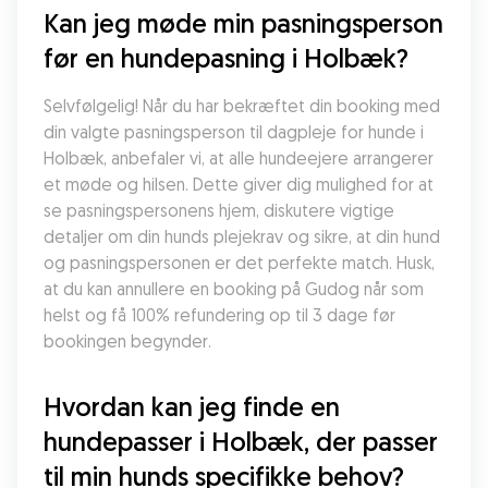
Kan jeg møde min pasningsperson 
før en hundepasning i Holbæk?
Selvfølgelig! Når du har bekræftet din booking med 
din valgte pasningsperson til dagpleje for hunde i 
Holbæk, anbefaler vi, at alle hundeejere arrangerer 
et møde og hilsen. Dette giver dig mulighed for at 
se pasningspersonens hjem, diskutere vigtige 
detaljer om din hunds plejekrav og sikre, at din hund 
og pasningspersonen er det perfekte match. Husk, 
at du kan annullere en booking på Gudog når som 
helst og få 100% refundering op til 3 dage før 
bookingen begynder.
Hvordan kan jeg finde en 
hundepasser i Holbæk, der passer 
til min hunds specifikke behov?