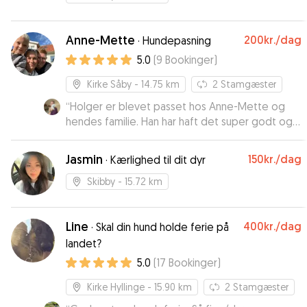
Anne-Mette
200kr.
/dag
·
Hundepasning
5.0
(
9
Bookinger
)
Kirke Såby
- 14.75 km
2
Stamgæster
“
Holger er blevet passet hos Anne-Mette og
hendes familie. Han har haft det super godt og
det var en meget træt hund vi fik hjem efter
nogle dage. Vi vil helt klart bruge hende igen 😊
Jasmin
150kr.
/dag
·
Kærlighed til dit dyr
🐶
”
Skibby
- 15.72 km
Line
400kr.
/dag
·
Skal din hund holde ferie på
landet?
5.0
(
17
Bookinger
)
Kirke Hyllinge
- 15.90 km
2
Stamgæster