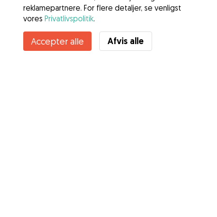
reklamepartnere. For flere detaljer, se venligst
vores
Privatlivspolitik
.
Afvis alle
Accepter alle
Tjenester
Sådan fungerer det
Om Gudog
Anmeldelser
Dyrlægedækning
Gode råd Ejere
Tips til hundepasser