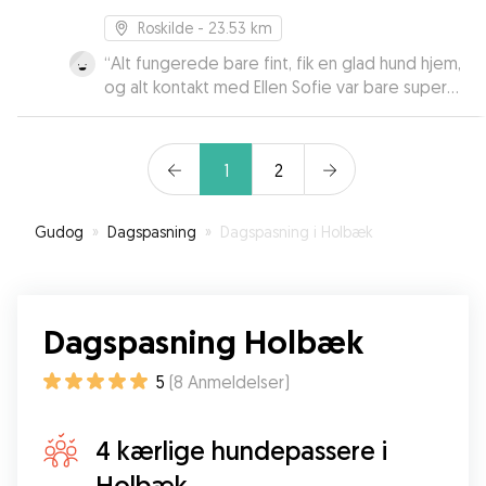
Roskilde
- 23.53 km
“
Alt fungerede bare fint, fik en glad hund hjem,
og alt kontakt med Ellen Sofie var bare super
god… virker bestemt til at min hund har hygget
sig helt vildt i hendes selskab🌺 og alle aftaler vi
lavede ang medicin osv blev overholdt, så kan
1
2
klart anbefale hende🌺 en
”
Gudog
»
Dagspasning
»
Dagspasning i Holbæk
Dagspasning Holbæk
5
(
8
Anmeldelser
)
4 kærlige hundepassere i
Holbæk