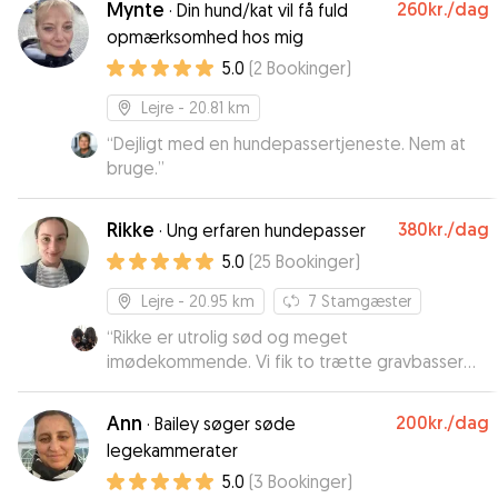
Mynte
260kr.
/dag
·
Din hund/kat vil få fuld
gang om pasning af Lady.
”
opmærksomhed hos mig
5.0
(
2
Bookinger
)
Lejre
- 20.81 km
“
Dejligt med en hundepassertjeneste. Nem at
bruge.
”
Rikke
380kr.
/dag
·
Ung erfaren hundepasser
5.0
(
25
Bookinger
)
Lejre
- 20.95 km
7
Stamgæster
“
Rikke er utrolig sød og meget
imødekommende. Vi fik to trætte gravbasser
hjem efter at have været hos Rikke et døgn.
Selvom vores stædig hanhund havde lidt
Ann
200kr.
/dag
·
Bailey søger søde
problemer med at falde til og acceptere Rikkes
legekammerater
grænser. Var der ingen tvivl om at begge hunde
5.0
(
3
Bookinger
)
havde haft et godt ophold hos Rikke. Så kan kun