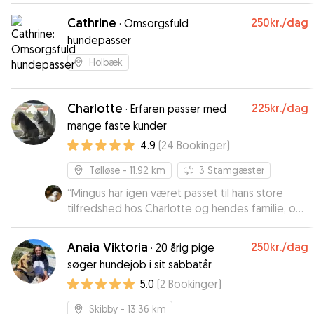
anbefalinger.
”
Cathrine
250kr.
/dag
·
Omsorgsfuld
hundepasser
Holbæk
Charlotte
225kr.
/dag
·
Erfaren passer med
mange faste kunder
4.9
(
24
Bookinger
)
Tølløse
- 11.92 km
3
Stamgæster
“
Mingus har igen været passet til hans store
tilfredshed hos Charlotte og hendes familie, og
ikke at forglemme Ditto, deres egen hund. Vi er
altid glade for at aflevere Mingus hos familien,
Anaia Viktoria
250kr.
/dag
·
20 årig pige
og han elsker at være hos dem. Så næste gang
søger hundejob i sit sabbatår
vi skal rejse, booker vi først, når vi ved, om der er
5.0
(
2
Bookinger
)
plads hos dem.
”
Skibby
- 13.36 km