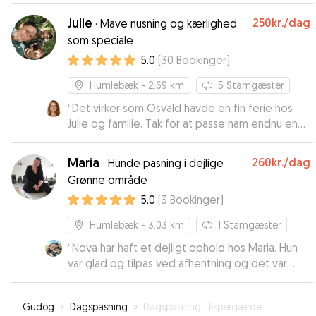
hun er her, og vi kommer gerne igen❤️
”
Julie
250kr.
/dag
·
Mave nusning og kærlighed
som speciale
5.0
(
30
Bookinger
)
Humlebæk
- 2.69 km
5
Stamgæster
“
Det virker som Osvald havde en fin ferie hos
Julie og familie. Tak for at passe ham endnu en
gang.
”
Maria
260kr.
/dag
·
Hunde pasning i dejlige
Grønne område
5.0
(
3
Bookinger
)
Humlebæk
- 3.03 km
1
Stamgæster
“
Nova har haft et dejligt ophold hos Maria. Hun
var glad og tilpas ved afhentning og det var
dejligt, at blive informeret undervejs, hvordan
hun havde det. Vi kommer gerne igen en anden
Gudog
»
Dagspasning
»
Dagspasning i Espergærde
gang.
”