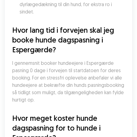
dyrlægedækning til din hund, for ekstra ro i 
sindet.
Hvor lang tid i forvejen skal jeg 
booke hunde dagspasning i 
Espergærde?
I gennemsnit booker hundeejere i Espergærde 
pasning 0 dage i forvejen til startdatoen for deres 
booking. For en stressfri oplevelse anbefaler vi alle 
hundeejere at bekræfte din hunds pasningsbooking 
så tidligt som muligt, da tilgængeligheden kan fylde 
hurtigt op.
Hvor meget koster hunde 
dagspasning for to hunde i 