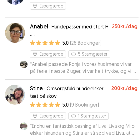
Espergærde
Anabel
250kr.
/dag
·
Hundepasser med stort H
.....
5.0
(
26
Bookinger
)
Espergærde
5
Stamgæster
“
Anabel passede Ronja i vores hus imens vi var
på ferie i næste 2 uger, vi var helt trykke, og vi er
sikre på at Ronja har haft det godt, vi kommer til
at bruge Anabel igen.
”
Stina
200kr.
/dag
·
Omsorgsfuld hundeelsker
tæt på skov
5.0
(
9
Bookinger
)
Espergærde
1
Stamgæster
“
Endnu en fantastisk pasning af Liva. Liva og Milo
elsker hinanden og Stina er så sød ved Liva, at
Liva nærmest ikke vil med hjem. Det er 3. gang