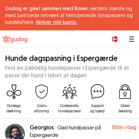
Gudog er gået sammen med Rover,
verdens største og
mest betroede netværk af femstjernede dyrepassere og
hundeluftere.
Aktiver min konto.
|
Hunde dagspasning i Espergærde
Find en pålidelig hundepasser i Espergærde til at
passe din hund i løbet af dagen
Dyrlæge
Gratis
Godkendte
Support
Sikker
dækning
aflysning
hundepassere
og hjælp
betaling
Georgios
350kr.
/dag
·
Glad hundpasser på
Espergaerde