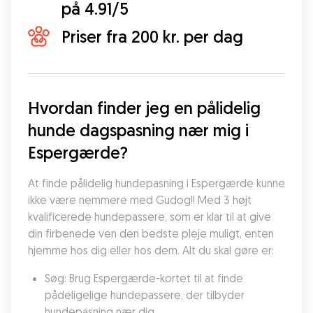
på 4.91/5
Priser fra 200 kr. per dag
Hvordan finder jeg en pålidelig 
hunde dagspasning nær mig i 
Espergærde?
At finde pålidelig hundepasning i Espergærde kunne 
ikke være nemmere med Gudog!! Med 3 højt 
kvalificerede hundepassere, som er klar til at give 
din firbenede ven den bedste pleje muligt, enten 
hjemme hos dig eller hos dem. Alt du skal gøre er:
Søg: Brug Espergærde-kortet til at finde 
pådeligelige hundepassere, der tilbyder 
hundepasning nær dig.