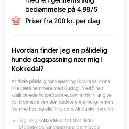
med en gennemsnitlig
bedømmelse på 4.98/5
Priser fra 200 kr. per dag
Hvordan finder jeg en pålidelig 
hunde dagspasning nær mig i 
Kokkedal?
At finde pålidelig hundepasning i Kokkedal kunne 
ikke være nemmere med Gudog!! Med 5 højt 
kvalificerede hundepassere, som er klar til at give 
din firbenede ven den bedste pleje muligt, enten 
hjemme hos dig eller hos dem. Alt du skal gøre er:
Søg: Brug Kokkedal-kortet til at finde 
pådeligelige hundepassere, der tilbyder 