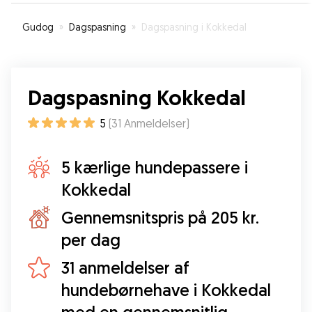
Gudog
»
Dagspasning
»
Dagspasning i Kokkedal
Dagspasning Kokkedal
5
(
31
Anmeldelser
)
5 kærlige hundepassere i
Kokkedal
Gennemsnitspris på 205 kr.
per dag
31 anmeldelser af
hundebørnehave i Kokkedal