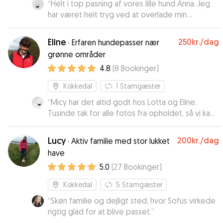
“
Helt i top pasning af vores lille hund Anna. Jeg
har været helt tryg ved at overlade min
prinsesse til Lisbeth♥️ det bliver ikke sidste gang
👍 tak for dig , Lisbeth!
”
Eline
250kr.
/dag
·
Erfaren hundepasser nær
grønne områder
4.8
(
8
Bookinger
)
Kokkedal
1
Stamgæster
“
Micy har det altid godt hos Lotta og Eline.
Tusinde tak for alle fotos fra opholdet, så vi kan
følge med i hvordan I hygger jer sammen.
”
Lucy
200kr.
/dag
·
Aktiv familie med stor lukket
have
5.0
(
27
Bookinger
)
Kokkedal
5
Stamgæster
“
Skøn familie og dejligt sted, hvor Sofus virkede
rigtig glad for at blive passet.
”