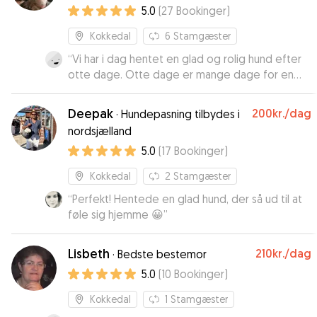
5.0
(
27
Bookinger
)
Kokkedal
6
Stamgæster
“
Vi har i dag hentet en glad og rolig hund efter
otte dage. Otte dage er mange dage for en
lille hund, som stadig er hvalp. Men hun har haft
det rigtig godt, med mange gåture, leg med
Deepak
200kr.
/dag
·
Hundepasning tilbydes i
andre hunde og er blevet passet rigtig godt på.
nordsjælland
Vi vil booke igen hos Lars. Tusinde tak til Lars og
5.0
(
17
Bookinger
)
Freja
”
Kokkedal
2
Stamgæster
“
Perfekt! Hentede en glad hund, der så ud til at
føle sig hjemme 😀
”
Lisbeth
210kr.
/dag
·
Bedste bestemor
5.0
(
10
Bookinger
)
Kokkedal
1
Stamgæster