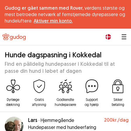
Gudog er gået sammen med Rover,
verdens største og
mest betroede netværk af femstjernede dyrepassere og
hundeluftere.
Aktiver min konto.
|
Hunde dagspasning i Kokkedal
Find en pålidelig hundepasser i Kokkedal til at
passe din hund i løbet af dagen
Dyrlæge
Gratis
Godkendte
Support
Sikker
dækning
aflysning
hundepassere
og hjælp
betaling
Lars
200kr.
/dag
·
Hjemmegående
Hundepasser med hundeerfaring