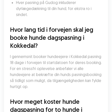
Hver pasning på Gudog inkluderer 
dyrlægedækning til din hund, for ekstra ro i 
sindet.
Hvor lang tid i forvejen skal jeg 
booke hunde dagspasning i 
Kokkedal?
I gennemsnit booker hundeejere i Kokkedal pasning 
18 dage i forvejen til startdatoen for deres booking. 
For en stressfri oplevelse anbefaler vi alle 
hundeejere at bekræfte din hunds pasningsbooking 
så tidligt som muligt, da tilgængeligheden kan fylde 
hurtigt op.
Hvor meget koster hunde 
dagspasning for to hunde i 