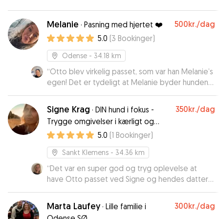
Melanie
500kr.
/dag
·
Pasning med hjertet ❤️
5.0
(
3
Bookinger
)
Odense
- 34.18 km
“
Otto blev virkelig passet, som var han Melanie’s
egen! Det er tydeligt at Melanie byder hunden
velkommen pga. lyst. Hver dag fik vi
opdateringer med “dagbog” og billeder. Vi ville
Signe Krag
350kr.
/dag
·
DIN hund i fokus -
med garanti vælge Melanie igen- også selvom vi
Trygge omgivelser i kærligt og
kørte mere end 1 time for at aflevere og hente.
”
roligt hjem.
5.0
(
1
Bookinger
)
Sankt Klemens
- 34.36 km
“
Det var en super god og tryg oplevelse at
have Otto passet ved Signe og hendes datter
Ida. Vi fik billeder undervejs og han er
simpelthen bare blevet passet godt på. Mange
Marta Laufey
300kr.
/dag
·
Lille familie i
tak for det Signe!
”
Odense SØ