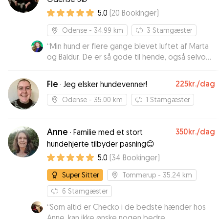
5.0
(
20
Bookinger
)
Odense
- 34.99 km
3
Stamgæster
“
Min hund er flere gange blevet luftet af Marta
og Baldur. De er så gode til hende, også selvom
hun kan være en vildbasse. Man kan mærke at de
er rigtige hundeelskere. Jeg føler virkelig min
Fie
225kr.
/dag
·
Jeg elsker hundevenner!
hund er i trygge hænder. De får min største
anbefaling!
”
Odense
- 35.00 km
1
Stamgæster
Anne
350kr.
/dag
·
Familie med et stort
hundehjerte tilbyder pasning😊
5.0
(
34
Bookinger
)
Super Sitter
Tommerup
- 35.24 km
6
Stamgæster
“
Som altid er Checko i de bedste hænder hos
Anne, kan ikke ønske nogen bedre