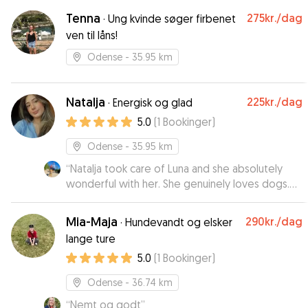
Tenna
275kr.
/dag
·
Ung kvinde søger firbenet
ven til låns!
Odense
- 35.95 km
Natalja
225kr.
/dag
·
Energisk og glad
5.0
(
1
Bookinger
)
Odense
- 35.95 km
“
Natalja took care of Luna and she absolutely
wonderful with her. She genuinely loves dogs.
And Luna had a good feeling about her when
she met her the first time. She took Luna for
Mia-Maja
290kr.
/dag
·
Hundevandt og elsker
walks, played with her, and made sure she felt
lange ture
loved and safe the entire time. I’ll definitely be
5.0
(
1
Bookinger
)
booking her again! Thank you so much for taking
such great care of Luna!
”
Odense
- 36.74 km
“
Nemt og godt
”