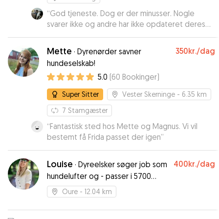
“
God tjeneste. Dog er der minusser. Nogle
svarer ikke og andre har ikke opdateret deres
kalender.
”
Mette
350kr.
/dag
·
Dyrenørder savner
hundeselskab!
5.0
(
60
Bookinger
)
Super Sitter
Vester Skerninge
- 6.35 km
7
Stamgæster
“
Fantastisk sted hos Mette og Magnus. Vi vil
bestemt få Frida passet der igen
”
Louise
400kr.
/dag
·
Dyreelsker søger job som
hundelufter og - passer i 5700
Svendborg
Oure
- 12.04 km