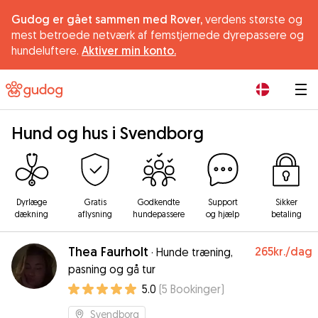
Gudog er gået sammen med Rover,
verdens største og
mest betroede netværk af femstjernede dyrepassere og
hundeluftere.
Aktiver min konto.
|
Hund og hus i Svendborg
Dyrlæge
Gratis
Godkendte
Support
Sikker
dækning
aflysning
hundepassere
og hjælp
betaling
Thea Faurholt
265kr.
/dag
·
Hunde træning,
pasning og gå tur
5.0
(
5
Bookinger
)
Svendborg