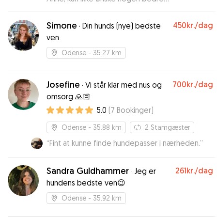
hundepasser!
”
Simone
450kr.
/dag
·
Din hunds (nye) bedste
ven
Odense
- 35.27 km
Josefine
700kr.
/dag
·
Vi står klar med nus og
omsorg 🙏🏻
5.0
(
7
Bookinger
)
Odense
- 35.88 km
2
Stamgæster
“
Fint at kunne finde hundepasser i nærheden.
”
Sandra Guldhammer
261kr.
/dag
·
Jeg er
hundens bedste ven😉
Odense
- 35.92 km