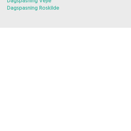
Dagspasning Vejle
Dagspasning Roskilde