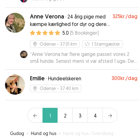
Anne Verona
325kr.
/dag
·
24 årig pige med
kæmpe kærlighed for dyr og deres
velfærd i Odense
5.0
(
5
Bookinger
)
Odense
- 37.01 km
1
Stamgæster
“
Anne Verona har flere gange passet vores 2
små hunde. Senest mens vi var afsted 1 uge. De
har haft det super godt, og fået den pleje,
omsorg og tryghed de hver især behøvede. Vi
Emilie
300kr.
/dag
·
Hundeelskeren
har følt os trygge ved at overlade både dyr og
hjem til hende, og har fået løbende billeder og
Odense
- 37.40 km
beskeder om hvordan det er gået. Vi kan kun
anbefale Anne som hundepasser i både kortere
og længere tid!
”
1
2
3
4
Gudog
»
Hund og hus
»
Hund og hus i Svendborg