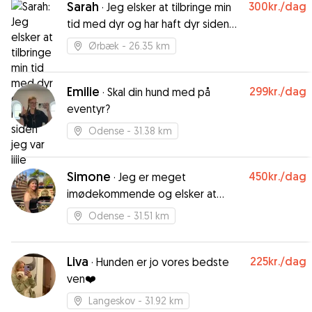
Sarah
300kr.
/dag
·
Jeg elsker at tilbringe min
tid med dyr og har haft dyr siden
jeg var lille
Ørbæk
- 26.35 km
Emilie
299kr.
/dag
·
Skal din hund med på
eventyr?
Odense
- 31.38 km
Simone
450kr.
/dag
·
Jeg er meget
imødekommende og elsker at
være social og gå lange ture
Odense
- 31.51 km
Liva
225kr.
/dag
·
Hunden er jo vores bedste
ven❤️
Langeskov
- 31.92 km