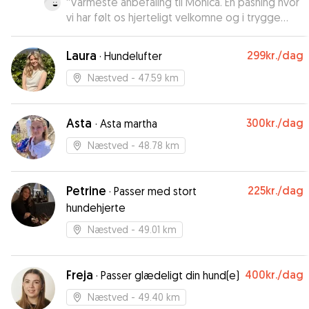
“
Varmeste anbefaling til Monica. En pasning hvor
vi har følt os hjerteligt velkomne og i trygge
hænder. ❤️
”
Laura
299kr.
/dag
·
Hundelufter
Næstved
- 47.59 km
Asta
300kr.
/dag
·
Asta martha
Næstved
- 48.78 km
Petrine
225kr.
/dag
·
Passer med stort
hundehjerte
Næstved
- 49.01 km
Freja
400kr.
/dag
·
Passer glædeligt din hund(e)
Næstved
- 49.40 km