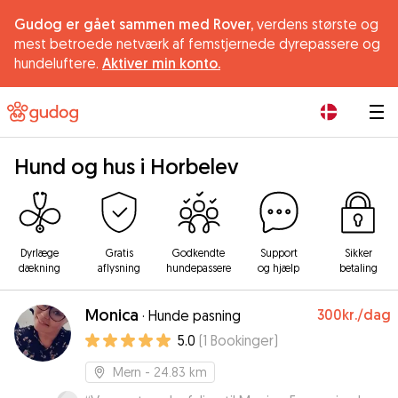
Gudog er gået sammen med Rover,
verdens største og
mest betroede netværk af femstjernede dyrepassere og
hundeluftere.
Aktiver min konto.
|
Hund og hus i Horbelev
Dyrlæge
Gratis
Godkendte
Support
Sikker
dækning
aflysning
hundepassere
og hjælp
betaling
Monica
300kr.
/dag
·
Hunde pasning
5.0
(
1
Bookinger
)
Mern
- 24.83 km