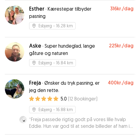
Esther
316kr.
/dag
·
Kærestepar tilbyder
pasning
Esbjerg
- 16.28 km
Aske
225kr.
/dag
·
Super hundeglad, lange
gåture og naturen
Esbjerg
- 16.84 km
Freja
400kr.
/dag
·
Ønsker du tryk pasning, er
jeg den rette.
5.0
(
12
Bookinger
)
Esbjerg
- 16.88 km
“
Freja passede rigtig godt på vores lille hvalp
Eddie. Hun var god til at sende billeder af ham i
løbet af dagen, så vi fulgte lidt med i, hvad han