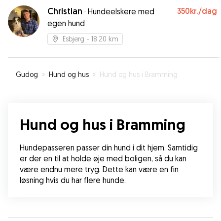
lavede og hvordan han havde det 😊
”
Christian
350kr.
/dag
·
Hundeelskere med
egen hund
Esbjerg
- 18.20 km
Gudog
»
Hund og hus
»
Hund og hus i Bramming
Hund og hus i Bramming
Hundepasseren passer din hund i dit hjem. Samtidig 
er der en til at holde øje med boligen, så du kan 
være endnu mere tryg. Dette kan være en fin 
løsning hvis du har flere hunde.