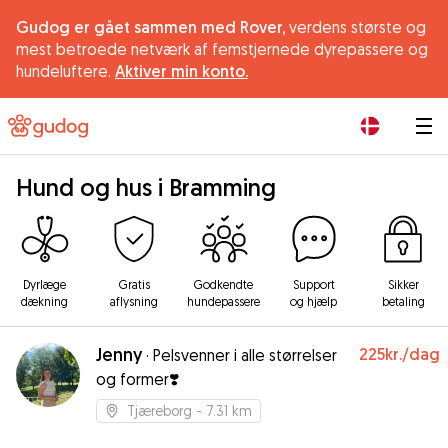
Gudog er gået sammen med Rover,
verdens største og
mest betroede netværk af femstjernede dyrepassere og
hundeluftere.
Aktiver min konto.
|
Hund og hus i Bramming
Dyrlæge
Gratis
Godkendte
Support
Sikker
dækning
aflysning
hundepassere
og hjælp
betaling
Jenny
225kr.
/dag
·
Pelsvenner i alle størrelser
og former❣️
Tjæreborg
- 7.31 km