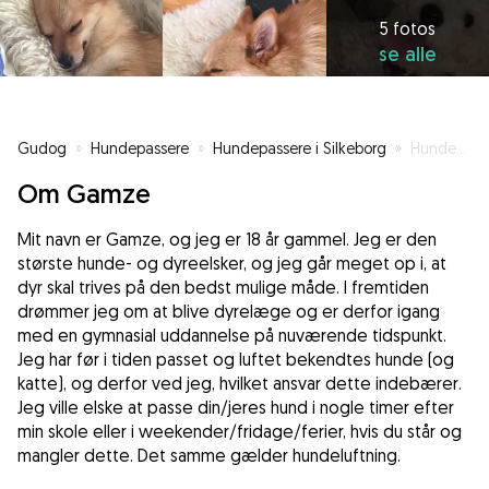
5 fotos
se alle
Gudog
»
Hundepassere
»
Hundepassere i Silkeborg
»
Hundeelskeren, der tager jobbet seriøst og samtidig ønsker det bedste for jeres bedsteven.
Om Gamze
Mit navn er Gamze, og jeg er 18 år gammel. Jeg er den
største hunde- og dyreelsker, og jeg går meget op i, at
dyr skal trives på den bedst mulige måde. I fremtiden
drømmer jeg om at blive dyrelæge og er derfor igang
med en gymnasial uddannelse på nuværende tidspunkt.
Jeg har før i tiden passet og luftet bekendtes hunde (og
katte), og derfor ved jeg, hvilket ansvar dette indebærer.
Jeg ville elske at passe din/jeres hund i nogle timer efter
min skole eller i weekender/fridage/ferier, hvis du står og
mangler dette. Det samme gælder hundeluftning.