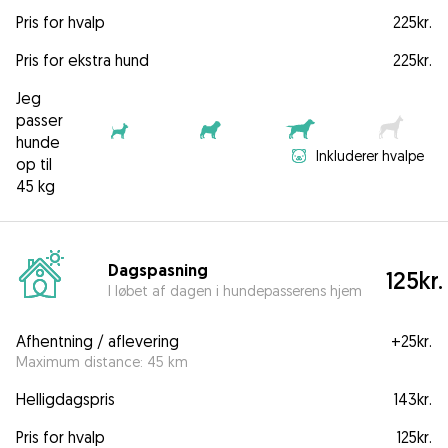
Pris for hvalp
225kr.
Pris for ekstra hund
225kr.
Jeg
passer
hunde
Inkluderer hvalpe
op til
45 kg
Dagspasning
125kr.
I løbet af dagen i hundepasserens hjem
Afhentning / aflevering
+
25kr.
Maximum distance: 45 km
Helligdagspris
143kr.
Pris for hvalp
125kr.