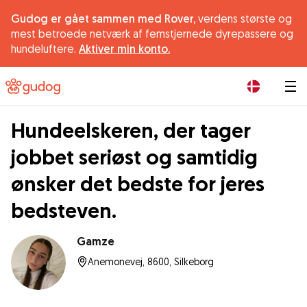
Gudog er gået sammen med Rover,
verdens største og
mest betroede netværk af femstjernede dyrepassere og
hundeluftere.
Aktiver min konto.
|
Hundeelskeren, der tager
jobbet seriøst og samtidig
ønsker det bedste for jeres
bedsteven.
Gamze
Anemonevej, 8600, Silkeborg