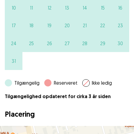
10
11
12
13
14
15
16
17
18
19
20
21
22
23
24
25
26
27
28
29
30
31
Tilgængelig
Reserveret
Ikke ledig
Tilgængelighed opdateret for cirka 3 år siden
Placering