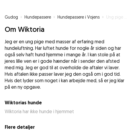
Gudog
»
Hundepassere
»
Hundepassere i Vojens
»
Ung pige klar til at lufte din hund
Om Wiktoria
Jeg er en ung pige med masser af erfaring med
hundeluftning. Har luftet hunde for nogle år siden og har
også selv haft hund hjemme i mange år. I kan stole på at
jeres lille ven er i gode hænder når i sender den afsted
med mig. Jeg er god til at overholde de aftaler vi laver.
Hvis aftalen ikke passer laver jeg den også om i god tid.
Hvis det lyder som noget i kan arbejde med, så er jeg klar
på en ny opgave.
Wiktorias hunde
Wiktoria har ikke hunde i hjemmet
Flere detaljer