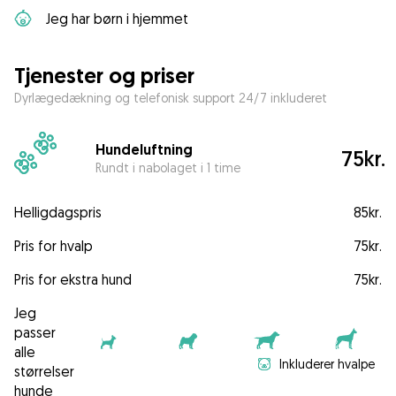
Jeg har børn i hjemmet
Tjenester og priser
Dyrlægedækning og telefonisk support 24/7 inkluderet
Hundeluftning
75kr.
Rundt i nabolaget i 1 time
Helligdagspris
85kr.
Pris for hvalp
75kr.
Pris for ekstra hund
75kr.
Jeg
passer
alle
Inkluderer hvalpe
størrelser
hunde