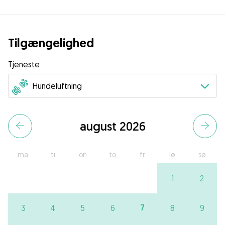
Tilgængelighed
Tjeneste
august 2026
ma
ti
on
to
fr
lø
sø
1
2
7
3
4
5
6
8
9