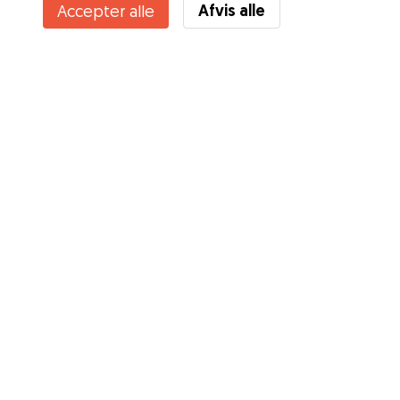
Afvis alle
Accepter alle
Kender du Gudogs fordele? Se mere
Tjenester
Sådan fungerer det
Om Gudog
Anmeldelser
Dyrlægedækning
Gode råd Ejere
Tips til hundepasser
Bliv hundepasser
Blog