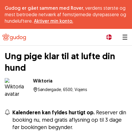
Gudog er gået sammen med Rover,
verdens største og
mest betroede netværk af femstjernede dyrepassere og
hundeluftere.
Aktiver min konto.
|
Ung pige klar til at lufte din
hund
Wiktoria
Søndergade, 6500, Vojens
Kalenderen kan fyldes hurtigt op.
Reserver din
booking nu, med gratis aflysning op til 3 dage
før bookingen begynder.