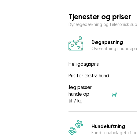
Tjenester og priser
Dyrlægedækning og telefonisk sup
Døgnpasning
Overnatning i hundepa
Helligdagspris
Pris for ekstra hund
Jeg passer
hunde op
til 7 kg
Hundeluftning
Rundt i nabolaget i 1 t