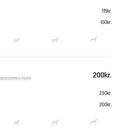
115kr.
100kr.
200kr.
depasserens hjem
230kr.
200kr.