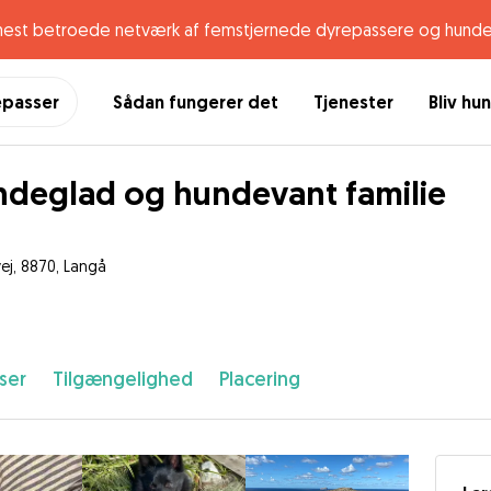
mest betroede netværk af femstjernede dyrepassere og hunde
epasser
Sådan fungerer det
Tjenester
Bliv hu
deglad og hundevant familie
vej, 8870, Langå
ser
Tilgængelighed
Placering