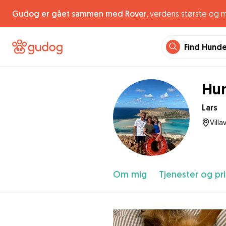
Gudog er gået sammen med Rover,
verdens største og 
Find Hund
Hun
Lars
Villa
Om mig
Tjenester og pri