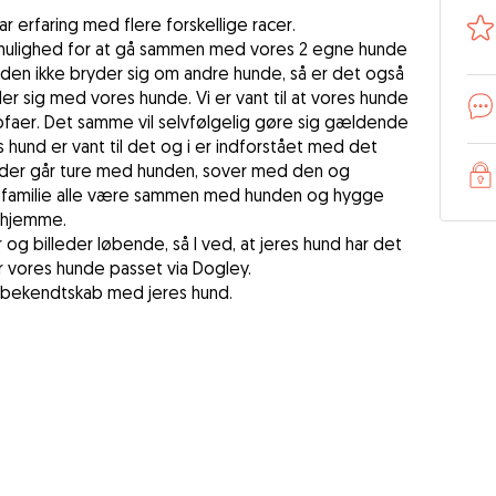
ar erfaring med flere forskellige racer.
r mulighed for at gå sammen med vores 2 egne hunde
nden ikke bryder sig om andre hunde, så er det også
er sig med vores hunde. Vi er vant til at vores hunde
faer. Det samme vil selvfølgelig gøre sig gældende
es hund er vant til det og i er indforstået med det
n der går ture med hunden, sover med den og
om familie alle være sammen med hunden og hygge
g hjemme.
og billeder løbende, så I ved, at jeres hund har det
får vores hunde passet via Dogley.
te bekendtskab med jeres hund.