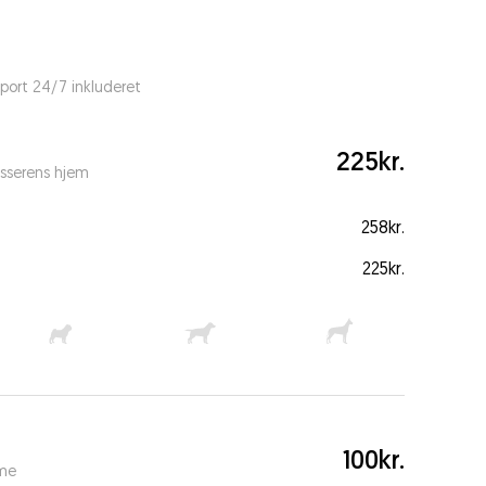
port 24/7 inkluderet
225kr.
sserens hjem
258kr.
225kr.
100kr.
ime