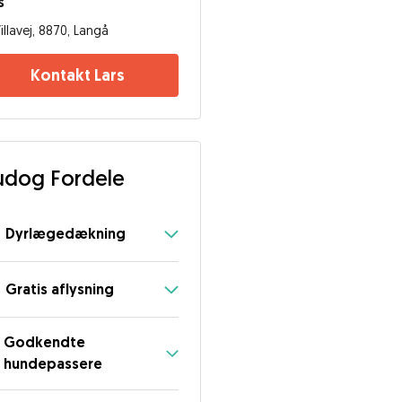
s
illavej, 8870, Langå
Kontakt Lars
dog Fordele
Dyrlægedækning
Gratis aflysning
Godkendte
hundepassere