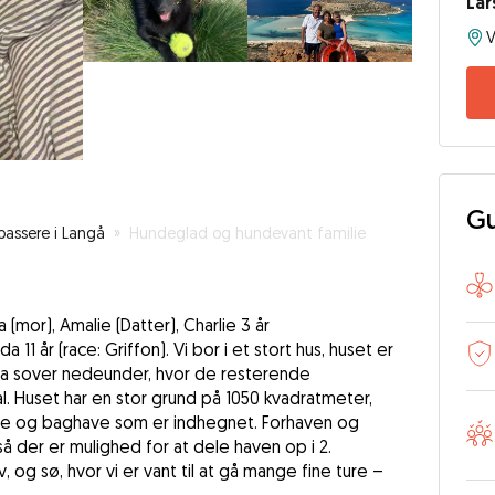
Lar
V
Gu
assere i Langå
»
Hundeglad og hundevant familie
Pia (mor), Amalie (Datter), Charlie 3 år
 11 år (race: Griffon). Vi bor i et stort hus, huset er
ida sover nedeunder, hvor de resterende
. Huset har en stor grund på 1050 kvadratmeter,
ve og baghave som er indhegnet. Forhaven og
å der er mulighed for at dele haven op i 2.
, og sø, hvor vi er vant til at gå mange fine ture –