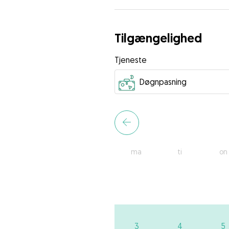
Tilgængelighed
Tjeneste
ma
ti
on
3
4
5