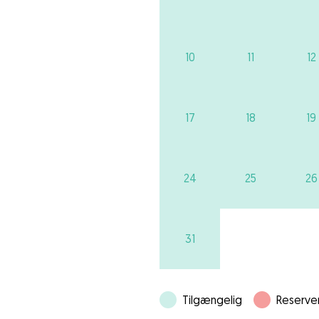
10
11
12
17
18
19
24
25
26
31
Tilgængelig
Reserve