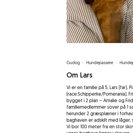
Gudog
»
Hundepassere
»
Hundep
Om Lars
Vi er en familie på 5, Lars (far), 
(race:Schipperke/Pomerania), Frida
bygget i 2 plan – Amalie og Fr
familiemedlemmer sover på 1 sal
herunder 2 græsplæner i forha
baghaven er adskilt med låger, s
Vi bor 100 meter fra en stor skov