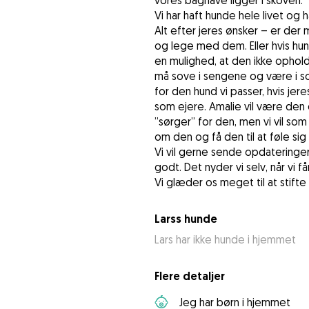
vores baghave ligger i skoven.
Vi har haft hunde hele livet og h
Alt efter jeres ønsker – er de
og lege med dem. Eller hvis hu
en mulighed, at den ikke ophold
må sove i sengene og være i so
for den hund vi passer, hvis jer
som ejere. Amalie vil være de
”sørger” for den, men vi vil s
om den og få den til at føle si
Vi vil gerne sende opdateringer 
godt. Det nyder vi selv, når vi 
Vi glæder os meget til at stif
Larss hunde
Lars har ikke hunde i hjemmet
Flere detaljer
Jeg har børn i hjemmet