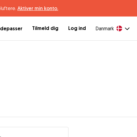
luftere.
Aktiver min konto.
Tilmeld dig
Log ind
ndepasser
Danmark