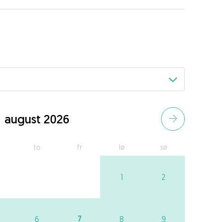
august 2026
to
fr
lø
sø
1
2
7
6
8
9