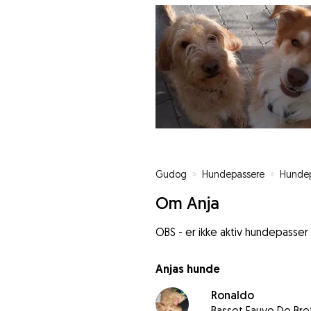
Gudog
»
Hundepassere
»
Hundep
Om Anja
OBS - er ikke aktiv hundepasser 
Anjas hunde
Ronaldo
Basset Fauve De Br