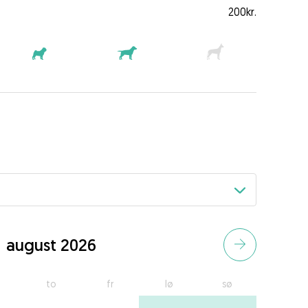
200kr.
august 2026
to
fr
lø
sø