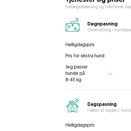
Dyrlægedækning og telefonisk sup
Døgnpasning
Overnatning i hundepa
Helligdagspris
Pris for ekstra hund
Jeg passer
hunde på
8-45 kg
Dagspasning
I løbet af dagen i hun
Helligdagspris