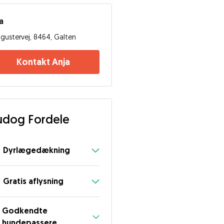
a
igustervej, 8464, Galten
Kontakt Anja
dog Fordele
Dyrlægedækning
Gratis aflysning
Godkendte
hundepassere