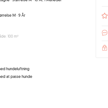
ørrelse M
·
9 År
åde: 100 m²
 med hundeluftning
 med at passe hunde