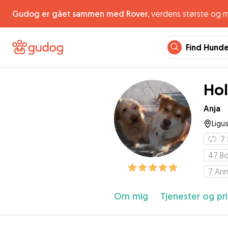
Gudog er gået sammen med Rover,
verdens største og 
Find Hund
Hol
Anja
Ligu
7
47
Bo
7
Anm
Om mig
Tjenester og pri