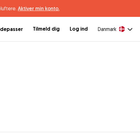
luftere.
Aktiver min konto.
Tilmeld dig
Log ind
ndepasser
Danmark