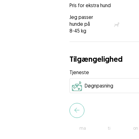
Pris for ekstra hund
Jeg passer
hunde på
8-45 kg
Tilgængelighed
Tjeneste
ma
ti
on