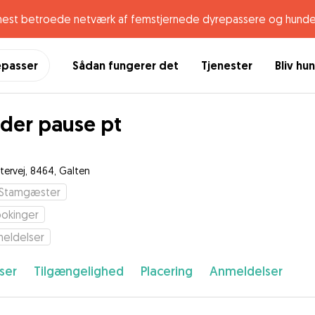
mest betroede netværk af femstjernede dyrepassere og hunde
epasser
Sådan fungerer det
Tjenester
Bliv hu
der pause pt
stervej, 8464, Galten
Stamgæster
okinger
eldelser
ser
Tilgængelighed
Placering
Anmeldelser