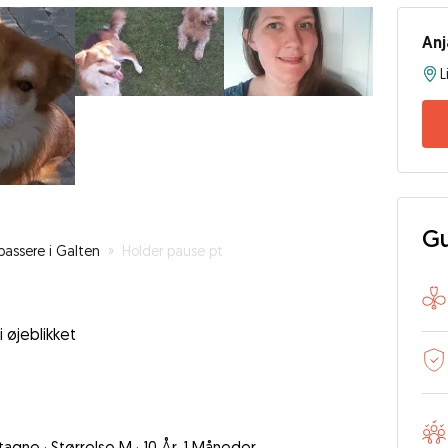
Anj
L
Gu
assere i Galten
»
Holder pause pt
i øjeblikket
etagne
·
Størrelse M
·
10 År, 1 Måneder